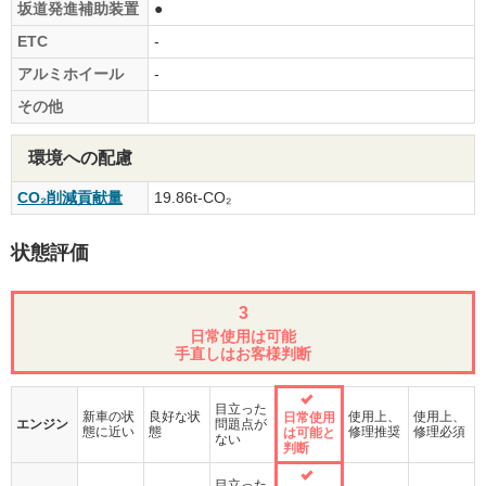
坂道発進補助装置
●
ETC
-
アルミホイール
-
その他
環境への配慮
CO₂削減貢献量
19.86t-CO₂
状態評価
3
日常使用は可能
手直しはお客様判断
目立った
新車の状
良好な状
使用上、
使用上、
日常使用
エンジン
問題点が
態に近い
態
修理推奨
修理必須
は可能と
ない
判断
目立った