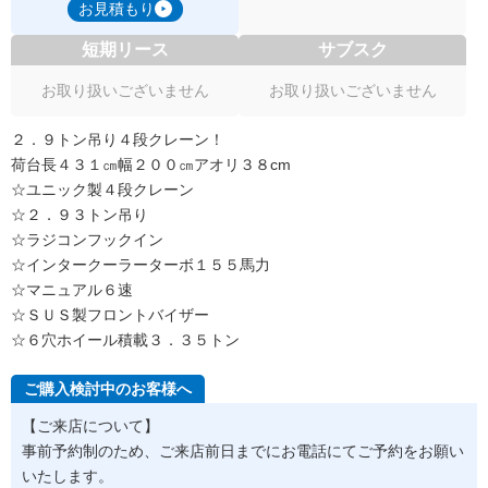
お見積もり
短期リース
サブスク
お取り扱いございません
お取り扱いございません
２．９トン吊り４段クレーン！
荷台長４３１㎝幅２００㎝アオリ３８cm
☆ユニック製４段クレーン
☆２．９３トン吊り
☆ラジコンフックイン
☆インタークーラーターボ１５５馬力
☆マニュアル６速
☆ＳＵＳ製フロントバイザー
☆６穴ホイール積載３．３５トン
ご購入検討中のお客様へ
【ご来店について】
事前予約制のため、ご来店前日までにお電話にてご予約をお願い
いたします。