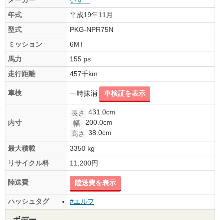
年式
平成19年11月
型式
PKG-NPR75N
ミッション
6MT
馬力
155 ps
走行距離
457千km
車検
一時抹消
車検証を表示
431.0cm
長さ
200.0cm
内寸
幅
38.0cm
高さ
最大積載
3350 kg
リサイクル料
11,200円
陸送費
陸送費を表示
ハッシュタグ
#エルフ
ボデー