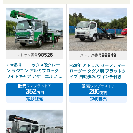
98526
99849
ストック番号
ストック番号
2.9t吊り ユニック 4段クレー
H26年 アトラス セーフティー
ン ラジコン アルミブロック
ローダー タダノ製 フラットタ
ワイドキャブ いすゞエルフ マ
イプ 自動歩み ウィンチ付き
ニュアル6速 積載2.5トン
販売
販売
ワンプラストア
ワンプラストア
352
286
万円
万円
現状販売
現状販売