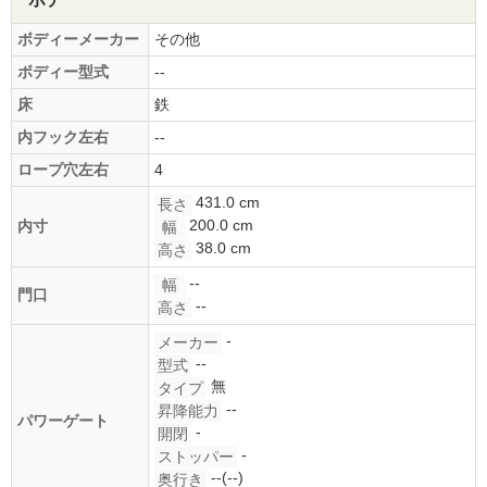
ボディーメーカー
その他
ボディー型式
--
床
鉄
内フック左右
--
ロープ穴左右
4
431.0 cm
長さ
200.0 cm
内寸
幅
38.0 cm
高さ
--
幅
門口
--
高さ
-
メーカー
--
型式
無
タイプ
--
昇降能力
パワーゲート
-
開閉
-
ストッパー
--(--)
奥行き