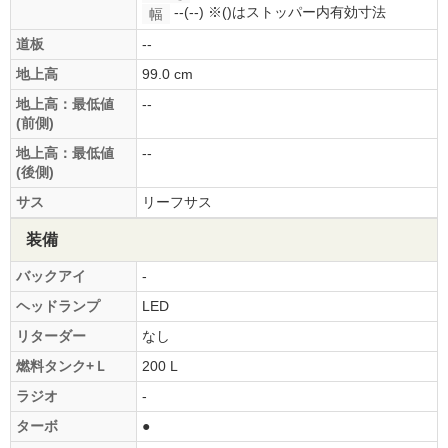
--(--)
※()はストッパー内有効寸法
幅
道板
--
地上高
99.0 cm
地上高：最低値
--
(前側)
地上高：最低値
--
(後側)
サス
リーフサス
装備
バックアイ
-
ヘッドランプ
LED
リターダー
なし
燃料タンク+Ｌ
200 L
ラジオ
-
ターボ
●