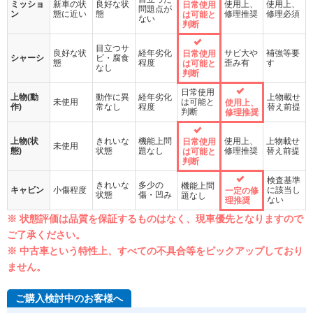
ミッショ
新車の状
良好な状
使用上、
使用上、
日常使用
問題点が
ン
態に近い
態
修理推奨
修理必須
は可能と
ない
判断
目立つサ
良好な状
経年劣化
サビ大や
補強等要
日常使用
シャーシ
ビ・腐食
態
程度
歪み有
す
は可能と
なし
判断
日常使用
上物(動
動作に異
経年劣化
上物載せ
未使用
は可能と
使用上、
作)
常なし
程度
替え前提
判断
修理推奨
上物(状
きれいな
機能上問
使用上、
上物載せ
日常使用
未使用
態)
状態
題なし
修理推奨
替え前提
は可能と
判断
検査基準
きれいな
多少の
機能上問
キャビン
小傷程度
に該当し
一定の修
状態
傷・凹み
題なし
ない
理推奨
※ 状態評価は品質を保証するものはなく、現車優先となりますので
ご了承ください。
※ 中古車という特性上、すべての不具合等をピックアップしており
ません。
ご購入検討中のお客様へ