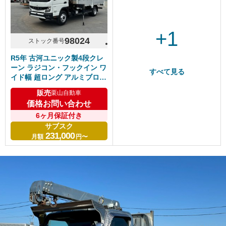
+1
98024
ストック番号
R5年 古河ユニック製4段クレ
ーン ラジコン・フックイン ワ
すべて見る
イド幅 超ロング アルミブロッ
ク 5方開2段80アオリ 5速マニ
販売
栗山自動車
ュアル ふそうキャンター R9
価格お問い合わせ
年3月まで車検付き
6ヶ月保証付き
サブスク
231,000
月額
円〜