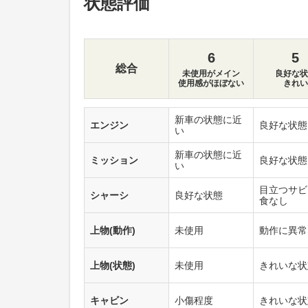
状態評価
6
5
総合
未使用がメイン
良好な状
使用感がほぼない
きれい
新車の状態に近
エンジン
良好な状態
い
新車の状態に近
ミッション
良好な状態
い
目立つサビ
シャーシ
良好な状態
食なし
上物(動作)
未使用
動作に異常
上物(状態)
未使用
きれいな状
キャビン
小傷程度
きれいな状