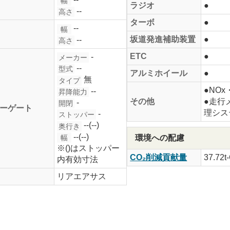
幅
ラジオ
●
--
高さ
ターボ
●
--
幅
坂道発進補助装置
●
--
高さ
ETC
●
-
メーカー
--
型式
アルミホイール
●
無
タイプ
●NO
--
昇降能力
その他
●走行
-
開閉
ーゲート
理シス
-
ストッパー
--(--)
奥行き
--(--)
環境への配慮
幅
※()はストッパー
CO₂削減貢献量
37.72t
内有効寸法
リアエアサス