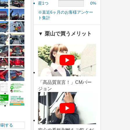
星1つ
0%
※直近6ヶ月のお客様アンケー
ト集計
▼ 栗山で買うメリット
「高品質宣言！」CMバー
ジョン
印刷する