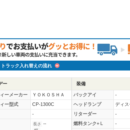
トラック入れ替えの流れ
デー
装備
ィーメーカー
ＹＯＫＯＳＨＡ
バックアイ
-
ィー型式
CP-1300C
ヘッドランプ
ディス
-
リターダー
-
--
燃料タンク+Ｌ
-
長さ
--