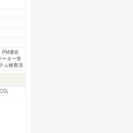
x・PM適合
メーター管
テム検査済
-CO₂