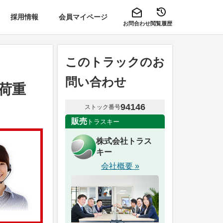
採用情報
会員マイページ
お問合わせ
閲覧履歴
このトラックのお
問い合わせ
輪荷重
94146
ストック番号
販売
トラスキー
株式会社トラス
キー
会社概要 »