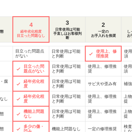
3
4
2
日常使用は可能
態
経年劣化程度
一定の
し
手直しはお客様判
目立った問題なし
お手入れを推奨
お
断
目立った問題点
日常使用は可能
使用上、修
使
がない
と判断
理推奨
須
目立った問
日常使用は可能
使用上、修理推
使用
題点がない
と判断
奨
須
・腐
経年劣化程
日常使用は可能
サビ大や歪み有
補強
度
と判断
経年劣化程
日常使用は可能
使用上、修理推
上物
なし
度
と判断
奨
提
機能上問題
日常使用は可能
使用上、修理推
上物
態
なし
と判断
奨
提
多少の傷・
検査
態
機能上問題なし
一定の修理推奨
凹み
しな