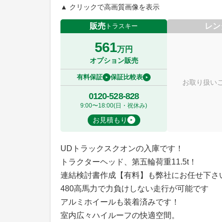
▲ クリックで高画質画像を表示
販売
レン
トラスキー
561
万円
オプション販売
有料保証
保証比較表
お取り扱い
0120-528-828
9:00〜18:00(日・祝休み)
お見積もり
UDトラックスクオンの入庫です！
トラクターヘッド、第五輪荷重11.5t！
連結検討書作成【有料】も弊社にお任せ下さ
480高馬力で力負けしない走行が可能です
アルミホイールも装着済みです！
室内広々ハイルーフの快適空間。