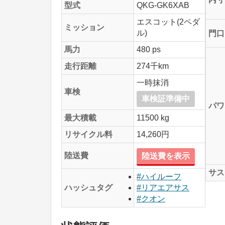
型式
QKG-GK6XAB
エスコット(2ペダ
ミッション
ル)
門口
馬力
480 ps
走行距離
274千km
一時抹消
車検
車検証準備中
パワ
最大積載
11500 kg
リサイクル料
14,260円
陸送費
陸送費を表示
サス
#ハイルーフ
ハッシュタグ
#リアエアサス
#クオン