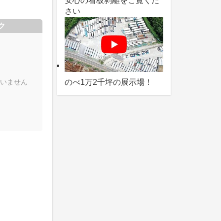
安心の看板剥離をご覧くだ
さい
ク
いません
のべ1万2千坪の展示場！