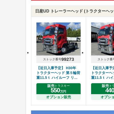
日産UD トレーラーヘッド (トラクターヘッド)
99273
ストック番号
ストック番
【近日入庫予定】 H30年
【近日入庫予定
トラクターヘッド 第５輪荷
トラクターヘ
重11.5ｔ ハイルーフ リア
重11.5ｔ ハ
エアサス 7速マニュアル い
エアサス 7速
販売
販売
トラスキー
ト
すゞギガ
すゞギガ
550
44
万円
オプション販売
オプシ