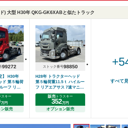
 大型 H30年 QKG-GK6XABと似たトラック
+5
99272
98850
号
ストック番号
】 H30年
H28年 トラクターヘッド
すべて
ッド 第５輪荷
第５輪荷重11.5ｔ ハイルー
イルーフ リア
フ リアエアサス 7速マニュ
マニュアル い
アル いすゞギガ
販売
ラスキー
トラスキー
0
352
万円
万円
ョン販売
オプション販売