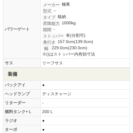
極東
メーカー
--
型式
格納
タイプ
1000kg
昇降能力
パワーゲート
-
開閉
有(分割可)
ストッパー
157.0cm(139.0cm)
奥行き
229.0cm(230.0cm)
幅
※()はストッパー内有効寸法
サス
リーフサス
装備
バックアイ
●
ヘッドランプ
ディスチャージ
リターダー
-
燃料タンク+Ｌ
200 L
ラジオ
●
ターボ
●