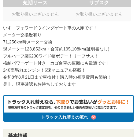
短期リース
サブスク
お取り扱いございません
お取り扱いございません
いすゞフォワードウイングゲート車の入庫です！
メーター交換歴有り
71,256km時メーター交換
現メーター123,852km・合算約195,108km(証明書なし)
フルハーフ製6200ワイド幅ボデー！リーフサス！
格納パワーゲート付き！カゴ台車の運搬にも最適です！
240高馬力エンジン！6速マニュアル搭載！
令和8年8月21日まで車検付！購入時の初期費用も節約！
是非、現車確認もお待ちしております！
トラック入れ替えの流れ
基本情報