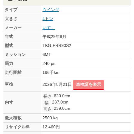
タイプ
ウイング
大きさ
4トン
メーカー
いすゞ
年式
平成29年8月
型式
TKG-FRR90S2
ミッション
6MT
馬力
240 ps
走行距離
196千km
車検
2026年8月21日
車検証を表示
620.0cm
長さ
237.0cm
内寸
幅
239.0cm
高さ
最大積載
2500 kg
リサイクル料
12,460円