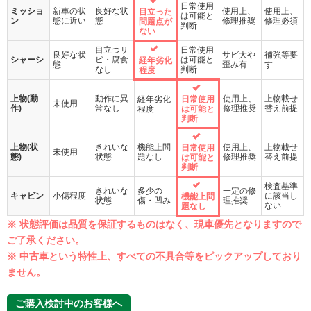
日常使用
ミッショ
新車の状
良好な状
使用上、
使用上、
目立った
は可能と
ン
態に近い
態
修理推奨
修理必須
問題点が
判断
ない
目立つサ
日常使用
良好な状
サビ大や
補強等要
シャーシ
ビ・腐食
は可能と
経年劣化
態
歪み有
す
なし
判断
程度
上物(動
動作に異
使用上、
上物載せ
経年劣化
日常使用
未使用
作)
常なし
修理推奨
替え前提
程度
は可能と
判断
上物(状
きれいな
機能上問
使用上、
上物載せ
日常使用
未使用
態)
状態
題なし
修理推奨
替え前提
は可能と
判断
検査基準
きれいな
多少の
一定の修
キャビン
小傷程度
に該当し
機能上問
状態
傷・凹み
理推奨
ない
題なし
※ 状態評価は品質を保証するものはなく、現車優先となりますので
ご了承ください。
※ 中古車という特性上、すべての不具合等をピックアップしており
ません。
ご購入検討中のお客様へ