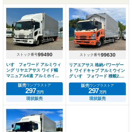
99490
99630
ストック番号
ストック番号
いすゞフォワード アルミウィ
リアエアサス 格納パワーゲー
ング リヤエアサス ワイド幅
ト ワイドキャブ アルミウイン
マニュアル6速 アルミホイー
グ いすゞフォワード 積載2.5
ル
トン
販売
販売
ワンプラストア
ワンプラストア
297
297
万円
万円
現状販売
現状販売