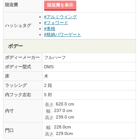
陸送費
陸送費を表示
#アルミウイング
#フォワード
ハッシュタグ
#車検
#格納パワーゲート
ボデー
ボディーメーカー
フルハーフ
ボディー型式
DMS
床
木
ラッシング
2 段
内フック左右
5 対
620.0 cm
長さ
237.0 cm
内寸
幅
239.0 cm
高さ
228.0cm
幅
門口
229.0cm
高さ