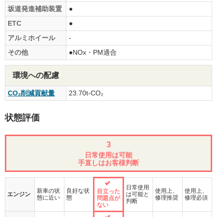
坂道発進補助装置
●
ETC
●
アルミホイール
-
その他
●NOx・PM適合
環境への配慮
CO₂削減貢献量
23.70t-CO₂
状態評価
3
日常使用は可能
手直しはお客様判断
日常使用
新車の状
良好な状
使用上、
使用上、
目立った
エンジン
は可能と
態に近い
態
修理推奨
修理必須
問題点が
判断
ない