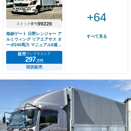
+64
99226
ストック番号
格納ゲート 日野レンジャー ア
すべて見る
ルミウィング リアエアサス タ
ーボ240馬力 マニュアル6速
積載2.3トン
販売
ワンプラストア
297
万円
現状販売