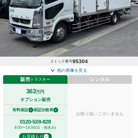
95304
ストック番号
他の画像を見る
販売
レンタル
トラスキー
363
万円
オプション販売
有料保証
保証比較表
お取り扱いございません
0120-528-828
9:00〜18:00(日・祝休み)
お見積もり