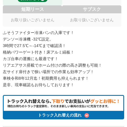
短期リース
サブスク
お取り扱いございません
お取り扱いございません
ふそうファイター冷凍バンの入庫です！
デンソー冷凍機 -32℃設定。
3時間で27.5℃～-14℃まで確認済！
格納パワーゲート付き！床アルミ縞板！
カゴ台車の運搬にも最適です！
リアエアサス搭載でホーム付けの際の高さ調整も可能！
左サイド扉付きで狭い場所での作業も効率アップ！
車検令和8年12月迄！初期費用も抑えられます！
是非、現車確認もお待ちしております！
トラック入れ替えの流れ