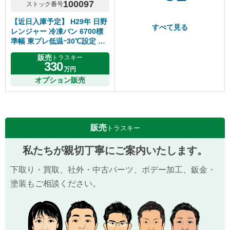
100097
ストック番号
【近日入庫予定】 H29年 日野
すべて見る
レンジャー 冷凍バン 6700標
準幅 東プレ低温ｰ30℃設定 床
キーストン ジョルダー2列 リ
販売
トラスキー
アエアサス サイド扉 6速マニ
330
万円
ュアル 走行距離280千㎞ シフ
ト6速MT
オプション販売
販売
トラスキー
私たちが親切丁寧にご案内いたします。
下取り・買取、社外・中古パーツ、ボデー加工、鈑金・
塗装もご相談ください。