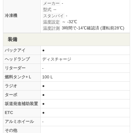
-
メーカー
--
型式
-
冷凍機
スタンバイ
～ -32℃
温度設定
3時間で-14℃確認済 (運転前28℃)
温度計測
装備
バックアイ
●
ヘッドランプ
ディスチャージ
リターダー
-
燃料タンク+Ｌ
100 L
ラジオ
●
ターボ
●
坂道発進補助装置
●
ETC
●
アルミホイール
-
その他