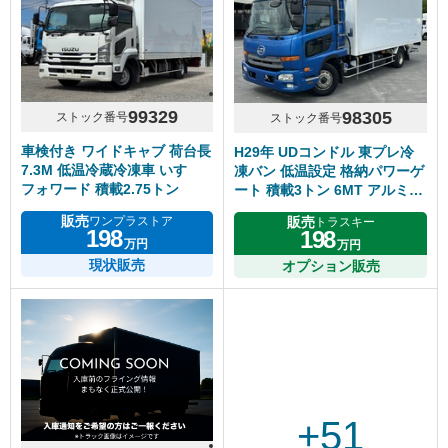
99329
98305
ストック番号
ストック番号
車検付き ワイドキャブ 荷台長
H29年 UDコンドル 東プレ冷
7.3M 低温冷蔵冷凍車 いすゞ
凍バン 低温設定 格納パワーゲ
フォワード 積載2.75トン
ート 積載3トン 6MT アルミホ
イール
販売
販売
ワンプラストア
トラスキー
198
198
万円
万円
現状販売
オプション販売
+51