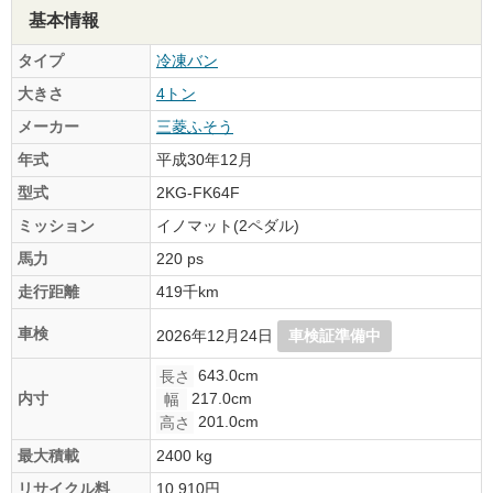
基本情報
タイプ
冷凍バン
大きさ
4トン
メーカー
三菱ふそう
年式
平成30年12月
型式
2KG-FK64F
ミッション
イノマット(2ペダル)
馬力
220 ps
走行距離
419千km
車検
2026年12月24日
車検証準備中
643.0cm
長さ
217.0cm
内寸
幅
201.0cm
高さ
最大積載
2400 kg
リサイクル料
10,910円