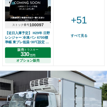
+51
100097
ストック番号
【近日入庫予定】 H29年 日野
すべて見る
レンジャー 冷凍バン 6700標
準幅 東プレ低温ｰ30℃設定 床
キーストン ジョルダー2列 リ
販売
トラスキー
アエアサス サイド扉 6速マニ
330
万円
ュアル 走行距離280千㎞ シフ
ト6速MT
オプション販売