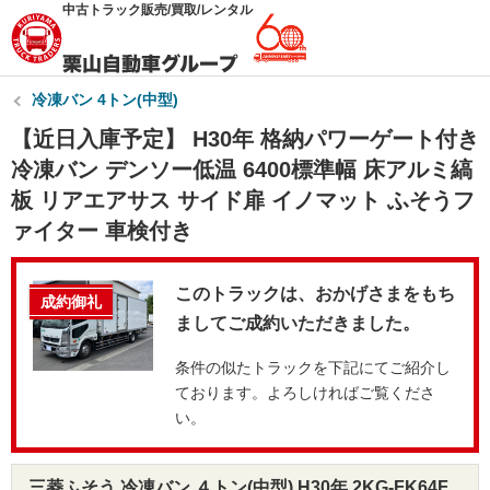
中古トラック販売/買取/レンタル
冷凍バン 4トン(中型)
【近日入庫予定】 H30年 格納パワーゲート付き
冷凍バン デンソー低温 6400標準幅 床アルミ縞
板 リアエアサス サイド扉 イノマット ふそうフ
ァイター 車検付き
このトラックは、おかげさまをもち
成約御礼
ましてご成約いただきました。
条件の似たトラックを下記にてご紹介し
ております。よろしければご覧くださ
い。
三菱ふそう 冷凍バン ４トン(中型) H30年 2KG-FK64F