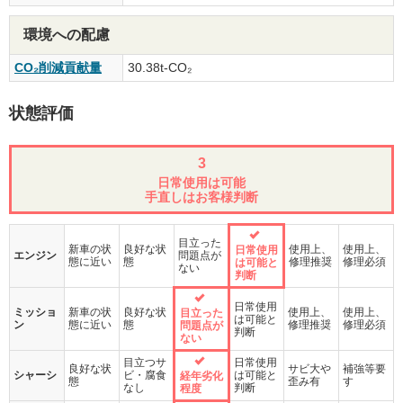
環境への配慮
CO₂削減貢献量
30.38t-CO₂
状態評価
3
日常使用は可能
手直しはお客様判断
目立った
新車の状
良好な状
使用上、
使用上、
日常使用
エンジン
問題点が
態に近い
態
修理推奨
修理必須
は可能と
ない
判断
日常使用
ミッショ
新車の状
良好な状
使用上、
使用上、
目立った
は可能と
ン
態に近い
態
修理推奨
修理必須
問題点が
判断
ない
目立つサ
日常使用
良好な状
サビ大や
補強等要
シャーシ
ビ・腐食
は可能と
経年劣化
態
歪み有
す
なし
判断
程度