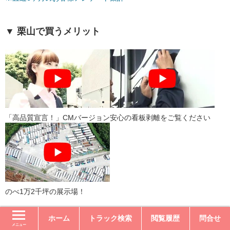
▼ 栗山で買うメリット
「高品質宣言！」CMバージョン
安心の看板剥離をご覧ください
のべ1万2千坪の展示場！
ホーム
トラック検索
閲覧履歴
問合せ
メニュー