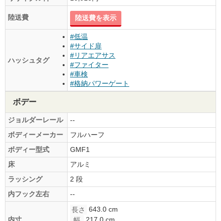
陸送費
陸送費を表示
#低温
#サイド扉
#リアエアサス
ハッシュタグ
#ファイター
#車検
#格納パワーゲート
ボデー
ジョルダーレール
--
ボディーメーカー
フルハーフ
ボディー型式
GMF1
床
アルミ
ラッシング
2 段
内フック左右
--
643.0 cm
長さ
217.0 cm
内寸
幅