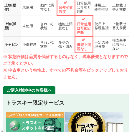
日常使用
上物(動
動作に異
使用上、
上物載せ
未使用
は可能と
経年劣化
作)
常なし
修理推奨
替え前提
判断
程度
上物(状
きれいな
使用上、
上物載せ
機能上問
日常使用
未使用
態)
状態
修理推奨
替え前提
題なし
は可能と
判断
検査基準
きれいな
多少の
一定の修
キャビン
小傷程度
に該当し
機能上問
状態
傷・凹み
理推奨
ない
題なし
※ 状態評価は品質を保証するものはなく、現車優先となりますので
ご了承ください。
※ 中古車という特性上、すべての不具合等をピックアップしており
ません。
ご購入検討中のお客様へ
トラスキー限定サービス