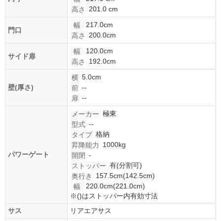
201.0 cm
高さ
217.0cm
幅
門口
200.0cm
高さ
120.0cm
幅
サイド扉
192.0cm
高さ
5.0cm
横
--
壁(厚さ)
前
--
扉
極東
メーカー
--
型式
格納
タイプ
1000kg
昇降能力
パワーゲート
-
開閉
有(分割可)
ストッパー
157.5cm(142.5cm)
奥行き
220.0cm(221.0cm)
幅
※()はストッパー内有効寸法
サス
リアエアサス