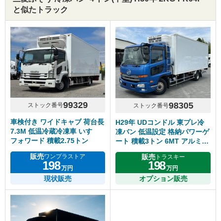
と似たトラック
99329
98305
ストック番号
ストック番号
車検付き ワイドキャブ 荷台長
H29年 UDコンドル 東プレ冷
7.3M 低温冷蔵冷凍車 いすゞ
凍バン 低温設定 格納パワーゲ
フォワード 積載2.75トン
ート 積載3トン 6MT アルミホ
イール
販売
販売
ワンプラストア
トラスキー
198
198
万円
万円
現状販売
オプション販売