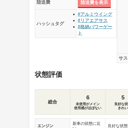
陸送費
陸送費を表示
#アルミウイング
#リアエアサス
ハッシュタグ
#格納パワーゲー
ト
サス
状態評価
6
5
総合
未使用がメイン
良好な状
使用感がほぼない
きれい
新車の状態に近
エンジン
良好な状態
い