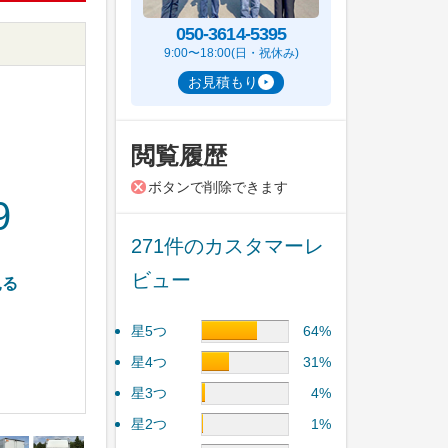
050-3614-5395
9:00〜18:00(日・祝休み)
お見積もり
閲覧履歴
ボタンで削除できます
9
271件のカスタマーレ
ビュー
見る
星5つ
64%
星4つ
31%
星3つ
4%
星2つ
1%