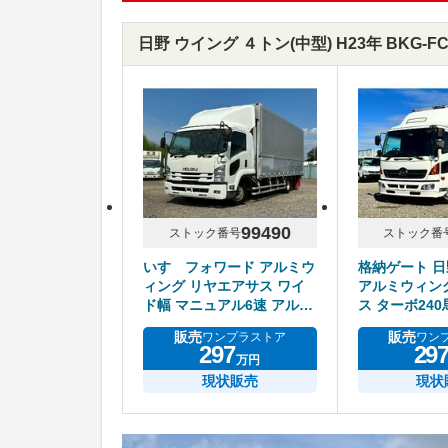
日野 ウイング ４トン(中型) H23年 BKG-
99490
ストック番号
ストック番
いすゞフォワード アルミウ
格納ゲート 
ィング リヤエアサス ワイ
アルミウィン
ド幅 マニュアル6速 アルミ
ス ターボ24
ホイール
ル6速 積載2.
販売
販売
ワンプラストア
ワン
297
29
万円
現状販売
現状