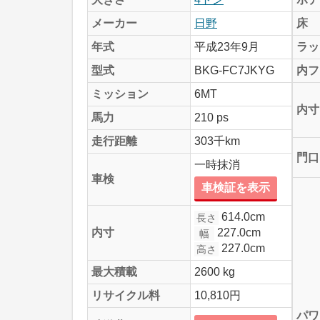
メーカー
日野
床
年式
平成23年9月
ラッ
型式
BKG-FC7JKYG
内フ
ミッション
6MT
内寸
馬力
210 ps
走行距離
303千km
門口
一時抹消
車検
車検証を表示
614.0cm
長さ
227.0cm
内寸
幅
227.0cm
高さ
最大積載
2600 kg
リサイクル料
10,810円
パワ