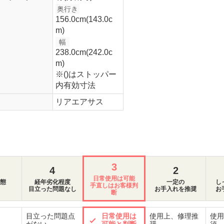
奥行き
156.0cm(143.0c
m)
幅
238.0cm(242.0c
m)
※()はストッパー
内有効寸法
リアエアサス
3
4
2
日常使用は可能
態
経年劣化程度
一定の
し
手直しはお客様判
目立った問題なし
お手入れを推奨
お
断
目立った問題点
日常使用は
使用上、修理推
使用
がない
可能と判断
奨
須