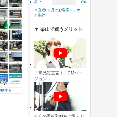
星1つ
0%
※直近6ヶ月のお客様アンケー
ト集計
▼ 栗山で買うメリット
「高品質宣言！」CMバー
ジョン
印刷する
安心の看板剥離をご覧くだ