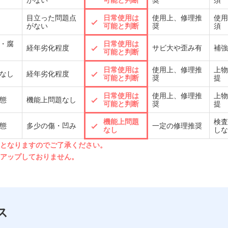
目立った問題点
日常使用は
使用上、修理推
使用
がない
可能と判断
奨
須
・腐
日常使用は
経年劣化程度
サビ大や歪み有
補強
可能と判断
日常使用は
使用上、修理推
上物
なし
経年劣化程度
可能と判断
奨
提
日常使用は
使用上、修理推
上物
態
機能上問題なし
可能と判断
奨
提
機能上問題
検査
態
多少の傷・凹み
一定の修理推奨
なし
しな
先となりますのでご了承ください。
クアップしておりません。
ス