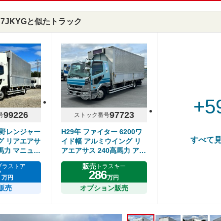
FC7JKYGと似たトラック
+5
99226
97723
号
ストック番号
日野レンジャー
H29年 ファイター 6200ワ
すべて
グ リアエアサ
イド幅 アルミウイング リ
0馬力 マニュア
アエアサス 240高馬力 アル
3トン
ミホイール メッキパーツ多
販売
プラストア
トラスキー
数 床鉄板 6MT
7
286
万円
万円
販売
オプション販売