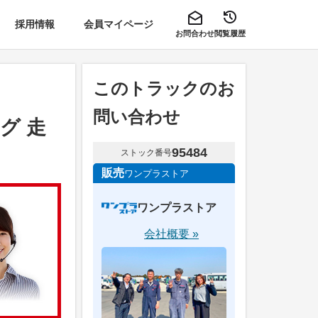
採用情報
会員マイページ
お問合わせ
閲覧履歴
このトラックのお
問い合わせ
グ 走
95484
ストック番号
販売
ワンプラストア
ワンプラストア
会社概要 »