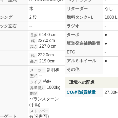
木
リターダー
なし
シング
2 段
燃料タンク+Ｌ
1000 L
ック左右
--
ラジオ
-
614.0 cm
ターボ
●
長さ
227.0 cm
幅
坂道発進補助装置
●
227.0 cm
高さ
ETC
-
222.0cm
幅
アルミホイール
●
219.0cm
高さ
その他
新明和
メーカー
--
型式
格納
タイプ
環境への配慮
1000kg
昇降能力
CO₂削減貢献量
27.30t
開閉
バランスターン
(手動)
ストッパー
ーゲート
有(分割可)