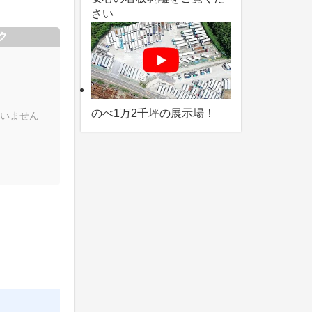
さい
ク
のべ1万2千坪の展示場！
いません