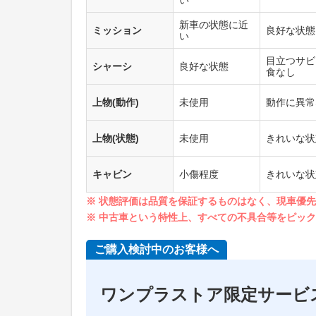
新車の状態に近
ミッション
良好な状態
い
目立つサビ
シャーシ
良好な状態
食なし
上物(動作)
未使用
動作に異常
上物(状態)
未使用
きれいな状
キャビン
小傷程度
きれいな状
※ 状態評価は品質を保証するものはなく、現車優
※ 中古車という特性上、すべての不具合等をピッ
ご購入検討中のお客様へ
ワンプラストア限定サービ