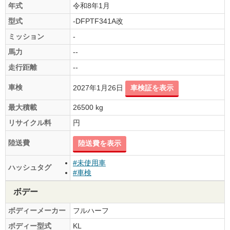
年式
令和8年1月
型式
-DFPTF341A改
ミッション
-
馬力
--
走行距離
--
車検
2027年1月26日
車検証を表示
最大積載
26500 kg
リサイクル料
円
陸送費
陸送費を表示
#未使用車
ハッシュタグ
#車検
ボデー
ボディーメーカー
フルハーフ
ボディー型式
KL