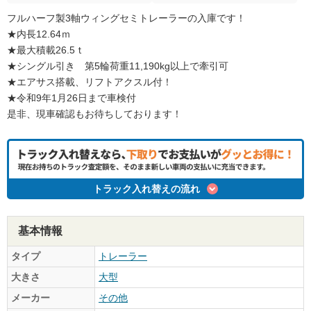
フルハーフ製3軸ウィングセミトレーラーの入庫です！
★内長12.64ｍ
★最大積載26.5ｔ
★シングル引き 第5輪荷重11,190kg以上で牽引可
★エアサス搭載、リフトアクスル付！
★令和9年1月26日まで車検付
是非、現車確認もお待ちしております！
トラック入れ替えの流れ
基本情報
タイプ
トレーラー
大きさ
大型
メーカー
その他