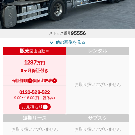
95556
ストック番号
他の画像を見る
販売
レンタル
栗山自動車
1287
万円
6ヶ月保証付き
保証詳細
保証比較表
お取り扱いございません
0120-528-522
9:00〜18:00(日・祝休み)
お見積もり
短期リース
サブスク
お取り扱いございません
お取り扱いございません