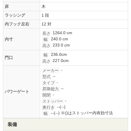
床
木
ラッシング
1 段
内フック左右
12 対
1264.0 cm
長さ
240.0 cm
内寸
幅
233.0 cm
高さ
236.0cm
幅
門口
227.0cm
高さ
-
メーカー
--
型式
-
タイプ
--
昇降能力
パワーゲート
-
開閉
-
ストッパー
--(--)
奥行き
--(--)
※()はストッパー内有効寸法
幅
装備