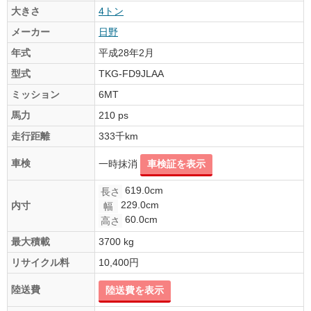
大きさ
4トン
メーカー
日野
年式
平成28年2月
型式
TKG-FD9JLAA
ミッション
6MT
馬力
210 ps
走行距離
333千km
車検
一時抹消
車検証を表示
619.0cm
長さ
229.0cm
内寸
幅
60.0cm
高さ
最大積載
3700 kg
リサイクル料
10,400円
陸送費
陸送費を表示