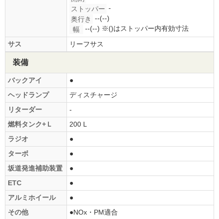
-
ストッパー
--(--)
奥行き
--(--)
※()はストッパー内有効寸法
幅
サス
リーフサス
装備
バックアイ
●
ヘッドランプ
ディスチャージ
リターダー
-
燃料タンク+Ｌ
200 L
ラジオ
●
ターボ
●
坂道発進補助装置
●
ETC
●
アルミホイール
●
その他
●NOx・PM適合