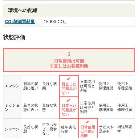
環境への配慮
CO₂削減貢献量
15.68t-CO₂
状態評価
3
日常使用は可能
手直しはお客様判断
日常使用
新車の状
良好な状
使用上、
使用上、
目立った
エンジン
は可能と
態に近い
態
修理推奨
修理必須
問題点が
判断
ない
日常使用
ミッショ
新車の状
良好な状
使用上、
使用上、
目立った
は可能と
ン
態に近い
態
修理推奨
修理必須
問題点が
判断
ない
目立つサ
良好な状
サビ大や
補強等要
経年劣化
日常使用
シャーシ
ビ・腐食
態
歪み有
す
程度
は可能と
なし
判断