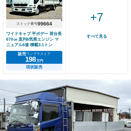
+7
99664
ストック番号
ワイドキャブ 平ボデー 荷台長
すべて見る
670㎝ 直列6気筒エンジン マ
ニュアル6速 積載3.1トン
販売
ワンプラストア
198
万円
現状販売