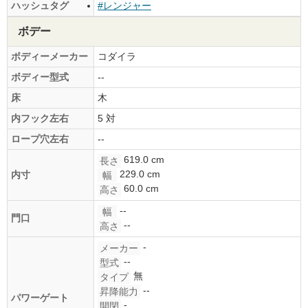
ハッシュタグ
#レンジャー
ボデー
ボディーメーカー
コダイラ
ボディー型式
--
床
木
内フック左右
5 対
ロープ穴左右
--
619.0 cm
長さ
229.0 cm
内寸
幅
60.0 cm
高さ
--
幅
門口
--
高さ
-
メーカー
--
型式
無
タイプ
--
昇降能力
パワーゲート
-
開閉