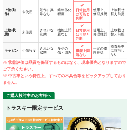
上物(動
動作に異
経年劣化
使用上、
上物載せ
日常使用
未使用
作)
常なし
程度
修理推奨
替え前提
は可能と
判断
上物(状
きれいな
機能上問
使用上、
上物載せ
日常使用
未使用
態)
状態
題なし
修理推奨
替え前提
は可能と
判断
検査基準
きれいな
多少の
一定の修
キャビン
小傷程度
に該当し
機能上問
状態
傷・凹み
理推奨
ない
題なし
※ 状態評価は品質を保証するものはなく、現車優先となりますので
ご了承ください。
※ 中古車という特性上、すべての不具合等をピックアップしており
ません。
ご購入検討中のお客様へ
トラスキー限定サービス