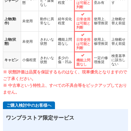
シャーシ
ビ・腐食
態
程度
歪み有
す
は可能と
なし
判断
上物(動
動作に異
経年劣化
使用上、
上物載せ
日常使用
未使用
作)
常なし
程度
修理推奨
替え前提
は可能と
判断
上物(状
きれいな
機能上問
使用上、
上物載せ
日常使用
未使用
態)
状態
題なし
修理推奨
替え前提
は可能と
判断
検査基準
きれいな
多少の
一定の修
キャビン
小傷程度
に該当し
機能上問
状態
傷・凹み
理推奨
ない
題なし
※ 状態評価は品質を保証するものはなく、現車優先となりますので
ご了承ください。
※ 中古車という特性上、すべての不具合等をピックアップしており
ません。
ご購入検討中のお客様へ
ワンプラストア限定サービス