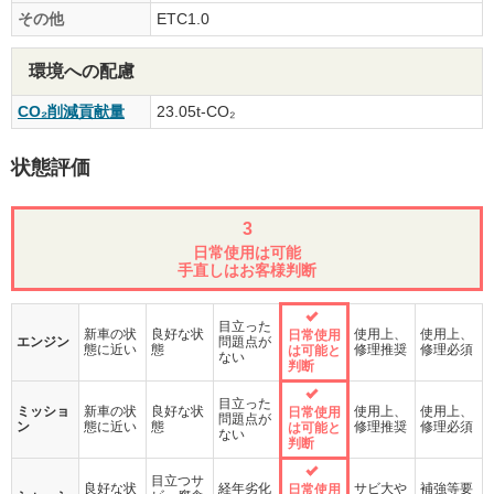
その他
ETC1.0
環境への配慮
CO₂削減貢献量
23.05t-CO₂
状態評価
3
日常使用は可能
手直しはお客様判断
目立った
新車の状
良好な状
使用上、
使用上、
日常使用
エンジン
問題点が
態に近い
態
修理推奨
修理必須
は可能と
ない
判断
目立った
ミッショ
新車の状
良好な状
使用上、
使用上、
日常使用
問題点が
ン
態に近い
態
修理推奨
修理必須
は可能と
ない
判断
目立つサ
良好な状
経年劣化
サビ大や
補強等要
日常使用