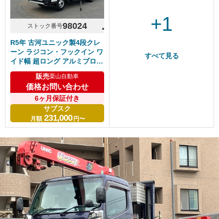
+1
98024
ストック番号
R5年 古河ユニック製4段クレ
ーン ラジコン・フックイン ワ
すべて見る
イド幅 超ロング アルミブロッ
ク 5方開2段80アオリ 5速マニ
販売
栗山自動車
ュアル ふそうキャンター R9
価格お問い合わせ
年3月まで車検付き
6ヶ月保証付き
サブスク
231,000
月額
円〜