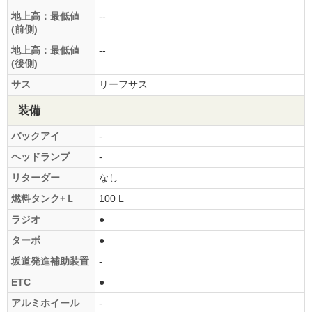
地上高：最低値
--
(前側)
地上高：最低値
--
(後側)
サス
リーフサス
装備
バックアイ
-
ヘッドランプ
-
リターダー
なし
燃料タンク+Ｌ
100 L
ラジオ
●
ターボ
●
坂道発進補助装置
-
ETC
●
アルミホイール
-