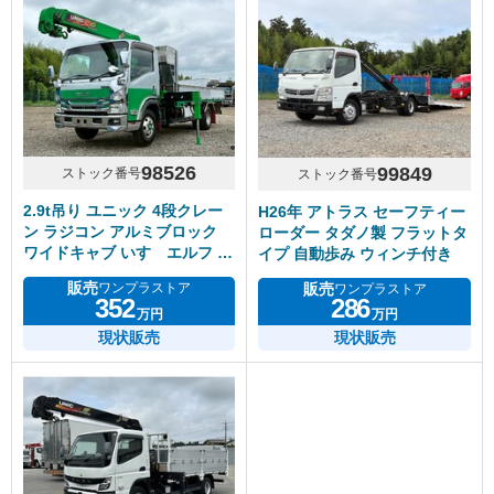
98526
99849
ストック番号
ストック番号
2.9t吊り ユニック 4段クレー
H26年 アトラス セーフティー
ン ラジコン アルミブロック
ローダー タダノ製 フラットタ
ワイドキャブ いすゞエルフ マ
イプ 自動歩み ウィンチ付き
ニュアル6速 積載2.5トン
販売
販売
ワンプラストア
ワンプラストア
352
286
万円
万円
現状販売
現状販売