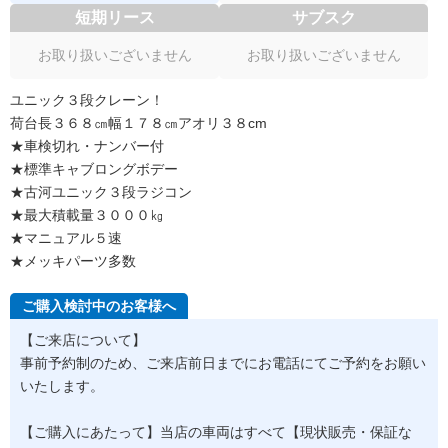
短期リース
サブスク
お取り扱いございません
お取り扱いございません
ユニック３段クレーン！
荷台長３６８㎝幅１７８㎝アオリ３８cm
★車検切れ・ナンバー付
★標準キャブロングボデー
★古河ユニック３段ラジコン
★最大積載量３０００㎏
★マニュアル５速
★メッキパーツ多数
ご購入検討中のお客様へ
【ご来店について】
事前予約制のため、ご来店前日までにお電話にてご予約をお願い
いたします。
【ご購入にあたって】当店の車両はすべて【現状販売・保証な