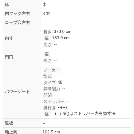
床
木
内フック左右
8 対
ロープ穴左右
--
370.0 cm
長さ
183.0 cm
内寸
幅
--
高さ
--
幅
門口
--
高さ
-
メーカー
--
型式
無
タイプ
--
昇降能力
パワーゲート
-
開閉
-
ストッパー
--(--)
奥行き
--(--)
※()はストッパー内有効寸法
幅
道板
--
地上高
102.5 cm