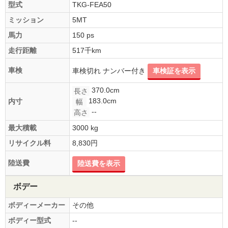
型式
TKG-FEA50
ミッション
5MT
馬力
150 ps
走行距離
517千km
車検
車検切れ ナンバー付き
車検証を表示
370.0cm
長さ
183.0cm
内寸
幅
--
高さ
最大積載
3000 kg
リサイクル料
8,830円
陸送費
陸送費を表示
ボデー
ボディーメーカー
その他
ボディー型式
--