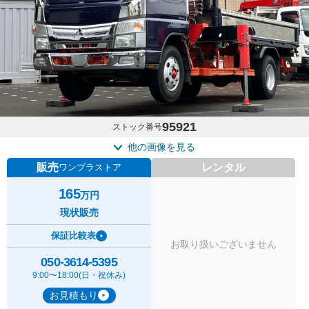
95921
ストック番号
他の画像を見る
販売
レンタル
ワンプラストア
165
万円
現状販売
保証比較表
お取り扱いございません
050-3614-5395
9:00〜18:00(日・祝休み)
お見積もり