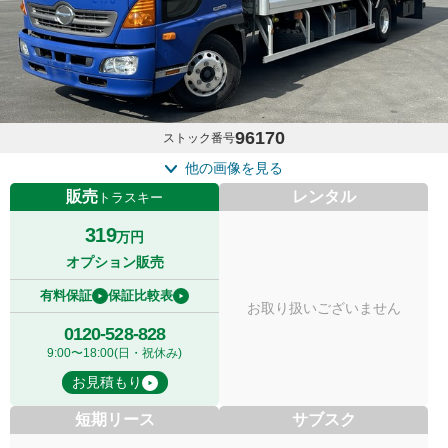
96170
ストック番号
他の画像を見る
販売
レンタル
トラスキー
319
万円
オプション販売
有料保証
保証比較表
お取り扱いございません
0120-528-828
9:00〜18:00(日・祝休み)
お見積もり
短期リース
サブスク