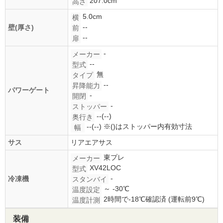
207.0cm
高さ
5.0cm
横
--
壁(厚さ)
前
--
扉
-
メーカー
--
型式
無
タイプ
--
昇降能力
パワーゲート
-
開閉
-
ストッパー
--(--)
奥行き
--(--)
※()はストッパー内有効寸法
幅
サス
リアエアサス
東プレ
メーカー
XV42LOC
型式
-
冷凍機
スタンバイ
～ -30℃
温度設定
2時間で-18℃確認済 (運転前9℃)
温度計測
装備