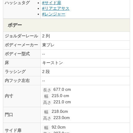
ハッシュタグ
#サイド扉
#リアエアサス
#レンジャー
ボデー
ジョルダーレール
2 列
ボディーメーカー
東プレ
ボディー型式
--
床
キーストン
ラッシング
2 段
内フック左右
--
677.0 cm
長さ
215.0 cm
内寸
幅
221.0 cm
高さ
218.0cm
幅
門口
223.0cm
高さ
92.0cm
幅
サイド扉