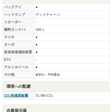
バックアイ
●
ヘッドランプ
ディスチャージ
リターダー
-
燃料タンク+Ｌ
200 L
ラジオ
●
ターボ
●
坂道発進補助装置
●
ETC
-
アルミホイール
●
その他
●NOx・PM適合
環境への配慮
CO₂削減貢献量
31.98t-CO₂
在庫展示場