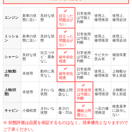
日常使用
新車の状
良好な状
使用上、
使用上、
目立った
エンジン
は可能と
態に近い
態
修理推奨
修理必須
問題点が
判断
ない
日常使用
ミッショ
新車の状
良好な状
使用上、
使用上、
目立った
は可能と
ン
態に近い
態
修理推奨
修理必須
問題点が
判断
ない
目立つサ
日常使用
良好な状
サビ大や
補強等要
シャーシ
ビ・腐食
は可能と
経年劣化
態
歪み有
す
なし
判断
程度
日常使用
上物(動
動作に異
使用上、
上物載せ
未使用
は可能と
経年劣化
作)
常なし
修理推奨
替え前提
判断
程度
上物(状
きれいな
使用上、
上物載せ
機能上問
日常使用
未使用
態)
状態
修理推奨
替え前提
題なし
は可能と
判断
検査基準
きれいな
多少の
一定の修
キャビン
小傷程度
に該当し
機能上問
状態
傷・凹み
理推奨
ない
題なし
※ 状態評価は品質を保証するものはなく、現車優先となりますので
ご了承ください。