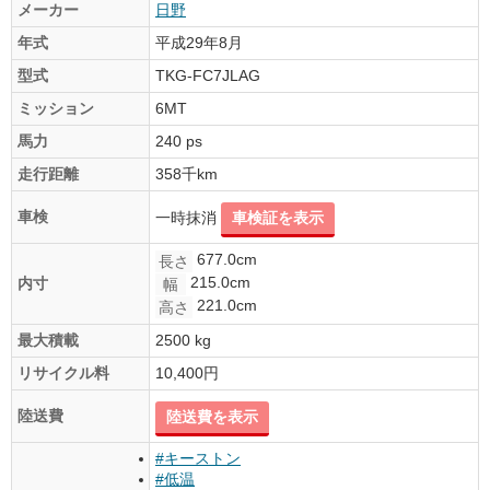
メーカー
日野
年式
平成29年8月
型式
TKG-FC7JLAG
ミッション
6MT
馬力
240 ps
走行距離
358千km
車検
一時抹消
車検証を表示
677.0cm
長さ
215.0cm
内寸
幅
221.0cm
高さ
最大積載
2500 kg
リサイクル料
10,400円
陸送費
陸送費を表示
#キーストン
#低温