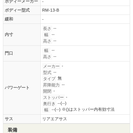
ボディーメーカー
-
ボディー型式
RM-13-B
緩和
-
--
長さ
--
内寸
幅
--
高さ
--
幅
門口
--
高さ
-
メーカー
--
型式
無
タイプ
--
昇降能力
パワーゲート
-
開閉
-
ストッパー
--(--)
奥行き
--(--)
※()はストッパー内有効寸法
幅
サス
リアエアサス
装備