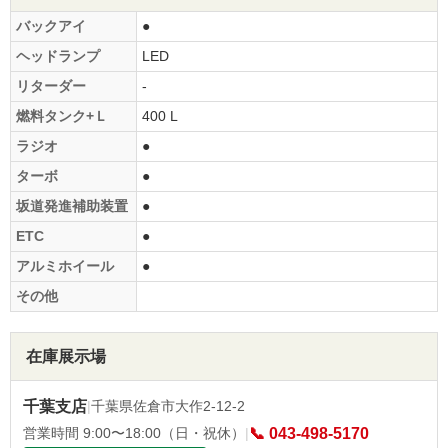
バックアイ
●
ヘッドランプ
LED
リターダー
-
燃料タンク+Ｌ
400 L
ラジオ
●
ターボ
●
坂道発進補助装置
●
ETC
●
アルミホイール
●
その他
在庫展示場
千葉支店
|
千葉県佐倉市大作2-12-2
営業時間 9:00〜18:00（日・祝休）
|
📞 043-498-5170