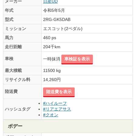
メーカー
日産UD
年式
令和5年5月
型式
2RG-GK5DAB
ミッション
エスコット(2ペダル)
馬力
460 ps
走行距離
204千km
車検
一時抹消
車検証を表示
最大積載
11500 kg
リサイクル料
14,260円
陸送費
陸送費を表示
#ハイルーフ
ハッシュタグ
#リアエアサス
#クオン
ボデー