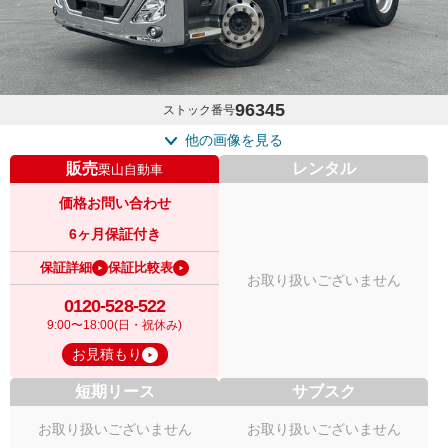
96345
ストック番号
他の画像を見る
販売
レンタル
栗山自動車
価格お問い合わせ
6ヶ月保証付き
保証詳細
保証比較表
お取り扱いございません
0120-528-522
9:00〜18:00(日・祝休み)
お見積もり
短期リース
サブスク
お取り扱いございません
お取り扱いございません