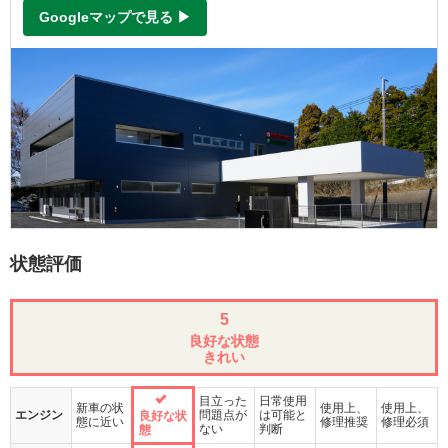
Googleマップで見る ▶
状態評価
5
良好な状態
きれい
目立った
日常使用
新車の状
使用上、
使用上、
エンジン
問題点が
は可能と
良好な状
態に近い
修理推奨
修理必須
ない
判断
態