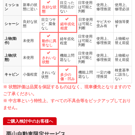
目立った
日常使用
ミッショ
新車の状
使用上、
使用上、
問題点が
は可能と
良好な状
ン
態に近い
修理推奨
修理必須
ない
判断
態
目立つサ
日常使用
良好な状
サビ大や
補強等要
シャーシ
ビ・腐食
は可能と
経年劣化
態
歪み有
す
なし
判断
程度
日常使用
上物(動
使用上、
上物載せ
経年劣化
未使用
は可能と
動作に異
作)
修理推奨
替え前提
程度
判断
常なし
日常使用
上物(状
機能上問
使用上、
上物載せ
未使用
は可能と
きれいな
態)
題なし
修理推奨
替え前提
判断
状態
検査基準
機能上問
一定の修
きれいな
キャビン
小傷程度
に該当し
多少の
題なし
理推奨
状態
ない
傷・凹み
※ 状態評価は品質を保証するものはなく、現車優先となりますので
ご了承ください。
※ 中古車という特性上、すべての不具合等をピックアップしており
ません。
ご購入検討中のお客様へ
栗山自動車限定サービス