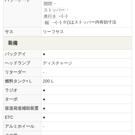
パワーゲート
-
開閉
-
ストッパー
--(--)
奥行き
--(--)
※()はストッパー内有効寸法
幅
サス
リーフサス
装備
バックアイ
●
ヘッドランプ
ディスチャージ
リターダー
-
燃料タンク+Ｌ
200 L
ラジオ
●
ターボ
●
坂道発進補助装置
●
ETC
●
アルミホイール
-