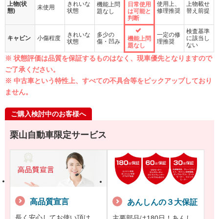
上物(状
きれいな
使用上、
上物載せ
機能上問
日常使用
未使用
態)
状態
修理推奨
替え前提
題なし
は可能と
判断
検査基準
きれいな
多少の
一定の修
キャビン
小傷程度
に該当し
機能上問
状態
傷・凹み
理推奨
ない
題なし
※ 状態評価は品質を保証するものはなく、現車優先となりますので
ご了承ください。
※ 中古車という特性上、すべての不具合等をピックアップしており
ません。
ご購入検討中のお客様へ
栗山自動車限定サービス
高品質宣言
あんしんの３大保証
長く安心してお使い頂け
主要部品は180日！あんし