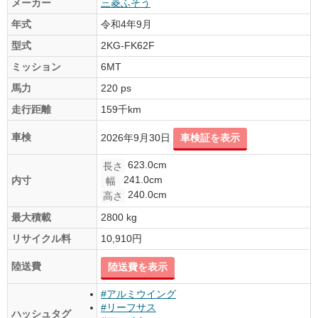
メーカー
三菱ふそう
年式
令和4年9月
型式
2KG-FK62F
ミッション
6MT
馬力
220 ps
走行距離
159千km
車検
2026年9月30日
車検証を表示
623.0cm
長さ
241.0cm
内寸
幅
240.0cm
高さ
最大積載
2800 kg
リサイクル料
10,910円
陸送費
陸送費を表示
#アルミウイング
#リーフサス
ハッシュタグ