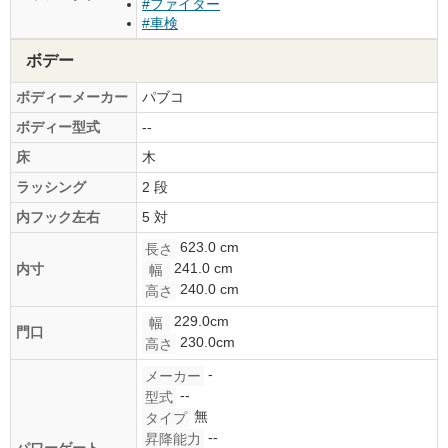
#ファイター
#車検
ボデー
ボディーメーカー
パブコ
ボディー型式
--
床
木
ラッシング
2 段
内フック左右
5 対
623.0 cm
長さ
241.0 cm
内寸
幅
240.0 cm
高さ
229.0cm
幅
門口
230.0cm
高さ
-
メーカー
--
型式
無
タイプ
--
昇降能力