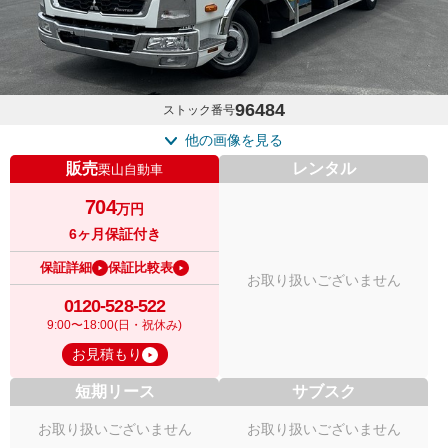
96484
ストック番号
他の画像を見る
販売
レンタル
栗山自動車
704
万円
6ヶ月保証付き
保証詳細
保証比較表
お取り扱いございません
0120-528-522
9:00〜18:00(日・祝休み)
お見積もり
短期リース
サブスク
お取り扱いございません
お取り扱いございません