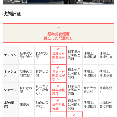
状態評価
4
経年劣化程度
目立った問題なし
日常使用
新車の状
良好な状
使用上、
使用上、
目立った
エンジン
は可能と
態に近い
態
修理推奨
修理必須
問題点が
判断
ない
日常使用
ミッショ
新車の状
良好な状
使用上、
使用上、
目立った
は可能と
ン
態に近い
態
修理推奨
修理必須
問題点が
判断
ない
目立つサ
日常使用
良好な状
サビ大や
補強等要
シャーシ
ビ・腐食
は可能と
経年劣化
態
歪み有
す
なし
判断
程度
日常使用
上物(動
動作に異
使用上、
上物載せ
未使用
は可能と
経年劣化
作)
常なし
修理推奨
替え前提
判断
程度