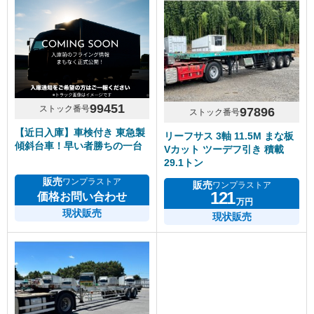
99451
ストック番号
97896
ストック番号
【近日入庫】車検付き 東急製
リーフサス 3軸 11.5M まな板
傾斜台車！早い者勝ちの一台
Vカット ツーデフ引き 積載
29.1トン
販売
ワンプラストア
販売
ワンプラストア
121
価格お問い合わせ
万円
現状販売
現状販売