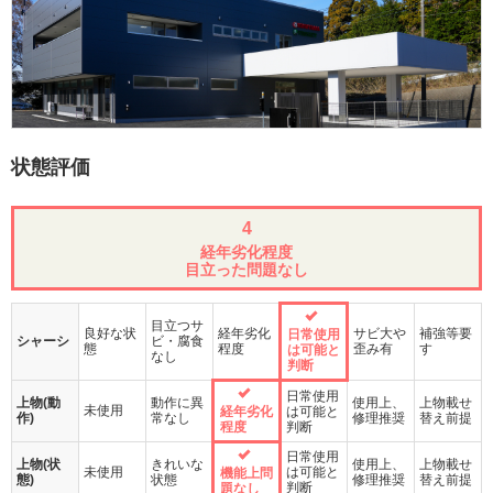
状態評価
4
経年劣化程度
目立った問題なし
目立つサ
良好な状
経年劣化
サビ大や
補強等要
日常使用
シャーシ
ビ・腐食
態
程度
歪み有
す
は可能と
なし
判断
日常使用
上物(動
動作に異
使用上、
上物載せ
未使用
経年劣化
は可能と
作)
常なし
修理推奨
替え前提
程度
判断
日常使用
上物(状
きれいな
使用上、
上物載せ
未使用
は可能と
機能上問
態)
状態
修理推奨
替え前提
判断
題なし