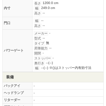
1200.0 cm
長さ
249.0 cm
内寸
幅
--
高さ
--
幅
門口
--
高さ
-
メーカー
--
型式
無
タイプ
--
昇降能力
パワーゲート
-
開閉
-
ストッパー
--(--)
奥行き
--(--)
※()はストッパー内有効寸法
幅
装備
バックアイ
-
ヘッドランプ
-
リターダー
-