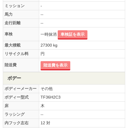
ミッション
-
馬力
--
走行距離
--
車検
一時抹消
車検証を表示
最大積載
27300 kg
リサイクル料
円
陸送費
陸送費を表示
ボデー
ボディーメーカー
その他
ボディー型式
TF36H2C3
床
木
ラッシング
--
内フック左右
12 対