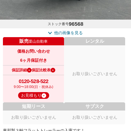
96568
ストック番号
他の画像を見る
販売
レンタル
栗山自動車
価格お問い合わせ
6ヶ月保証付き
保証詳細
保証比較表
お取り扱いございません
0120-528-522
9:00〜18:00(日・祝休み)
お見積もり
短期リース
サブスク
お取り扱いございません
お取り扱いございません
東邦製３軸フラットトレーラーの入庫です！