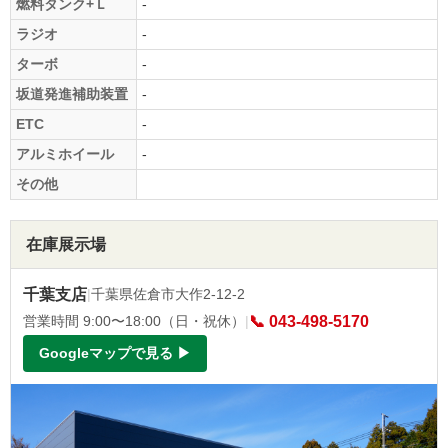
燃料タンク+Ｌ
-
ラジオ
-
ターボ
-
坂道発進補助装置
-
ETC
-
アルミホイール
-
その他
在庫展示場
千葉支店
|
千葉県佐倉市大作2-12-2
営業時間 9:00〜18:00（日・祝休）
|
📞 043-498-5170
Googleマップで見る ▶