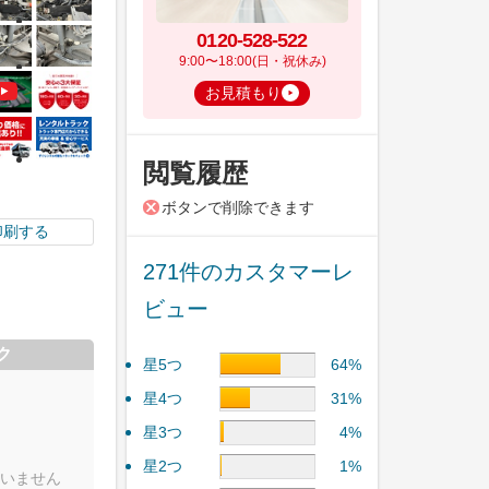
0120-528-522
9:00〜18:00(日・祝休み)
お見積もり
閲覧履歴
ボタンで削除できます
印刷する
271件のカスタマーレ
ビュー
ク
星5つ
64%
星4つ
31%
星3つ
4%
星2つ
1%
いません