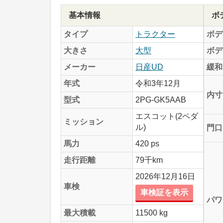
基本情報
ボ
タイプ
トラクター
ボデ
大きさ
大型
ボデ
メーカー
日産UD
緩和
年式
令和3年12月
内寸
型式
2PG-GK5AAB
エスコット(2ペダ
ミッション
ル)
門口
馬力
420 ps
走行距離
79千km
2026年12月16日
車検
車検証を表示
パワ
最大積載
11500 kg