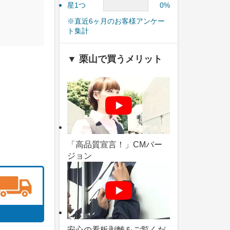
星1つ
0%
※直近6ヶ月のお客様アンケー
ト集計
▼ 栗山で買うメリット
「高品質宣言！」CMバー
ジョン
安心の看板剥離をご覧くだ