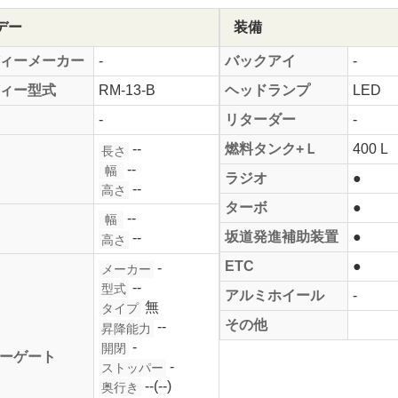
デー
装備
ィーメーカー
-
バックアイ
-
ィー型式
RM-13-B
ヘッドランプ
LED
-
リターダー
-
--
燃料タンク+Ｌ
400 L
長さ
--
幅
ラジオ
●
--
高さ
ターボ
●
--
幅
坂道発進補助装置
●
--
高さ
ETC
●
-
メーカー
--
型式
アルミホイール
-
無
タイプ
その他
--
昇降能力
-
開閉
ーゲート
-
ストッパー
--(--)
奥行き