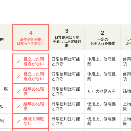
3
4
2
日常使用は可能
態
経年劣化程度
一定の
し
手直しはお客様判
目立った問題なし
お手入れを推奨
お
断
目立った問
日常使用は可能
使用上、修理推
使用
題点がない
と判断
奨
須
目立った問
日常使用は可能
使用上、修理推
使用
題点がない
と判断
奨
須
・腐
経年劣化程
日常使用は可能
サビ大や歪み有
補強
度
と判断
経年劣化程
日常使用は可能
使用上、修理推
上物
なし
度
と判断
奨
提
機能上問題
日常使用は可能
使用上、修理推
上物
態
なし
と判断
奨
提