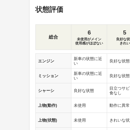
状態評価
6
5
総合
未使用がメイン
良好な状
使用感がほぼない
きれい
新車の状態に近
エンジン
良好な状態
い
新車の状態に近
ミッション
良好な状態
い
目立つサビ
シャーシ
良好な状態
食なし
上物(動作)
未使用
動作に異常
上物(状態)
未使用
きれいな状