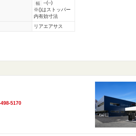
--(--)
幅
※()はストッパー
内有効寸法
リアエアサス
-498-5170