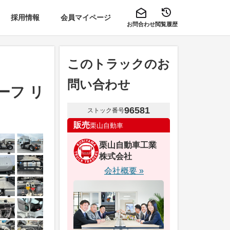
採用情報
会員マイページ
お問合わせ
閲覧履歴
このトラックのお
問い合わせ
ーフ リ
96581
ストック番号
販売
栗山自動車
栗山自動車工業
株式会社
会社概要 »