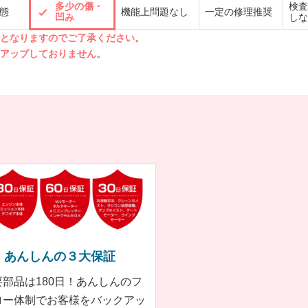
多少の傷・
検査
態
機能上問題なし
一定の修理推奨
凹み
しな
先となりますのでご了承ください。
クアップしておりません。
あんしんの３大保証
要部品は180日！あんしんのフ
ロー体制でお客様をバックアッ