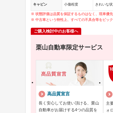
キャビン
小傷程度
きれいな状
※ 状態評価は品質を保証するものはなく、現車優
※ 中古車という特性上、すべての不具合等をピッ
ご購入検討中のお客様へ
栗山自動車限定サービス
高品質宣言
長く安心してお使い頂ける、栗山
主
自動車がお届けする4つの品質を
ォ