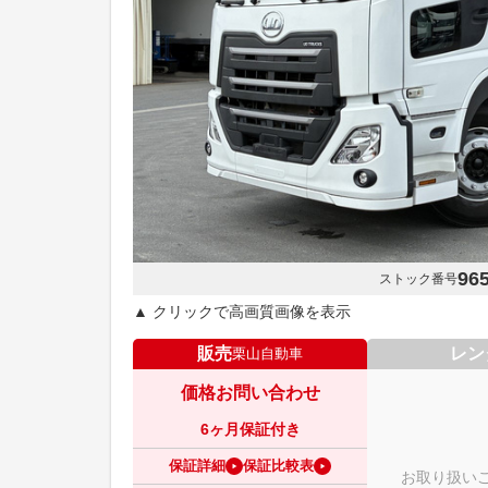
96
ストック番号
▲ クリックで高画質画像を表示
販売
レン
栗山自動車
価格お問い合わせ
6ヶ月保証付き
保証詳細
保証比較表
お取り扱い