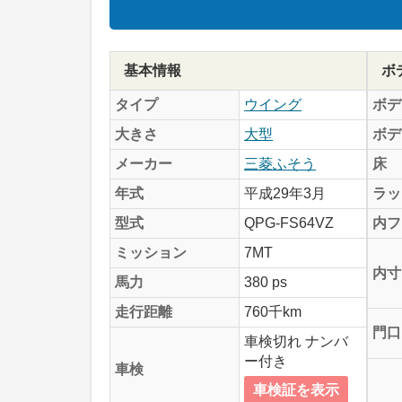
基本情報
ボ
タイプ
ウイング
ボデ
大きさ
大型
ボデ
メーカー
三菱ふそう
床
年式
平成29年3月
ラッ
型式
QPG-FS64VZ
内フ
ミッション
7MT
内寸
馬力
380 ps
走行距離
760千km
門口
車検切れ ナンバ
ー付き
車検
車検証を表示