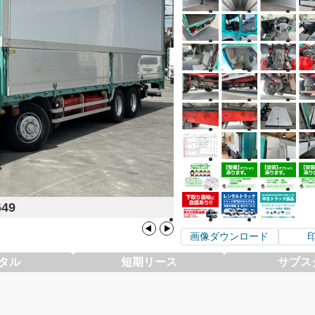
649
画像ダウンロード
タル
短期リース
サブス