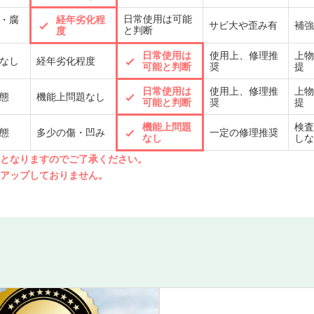
日常使用は可能
・腐
経年劣化程
サビ大や歪み有
補強
と判断
度
日常使用は
使用上、修理推
上物
なし
経年劣化程度
可能と判断
奨
提
日常使用は
使用上、修理推
上物
態
機能上問題なし
可能と判断
奨
提
機能上問題
検査
態
多少の傷・凹み
一定の修理推奨
なし
しな
先となりますのでご了承ください。
クアップしておりません。