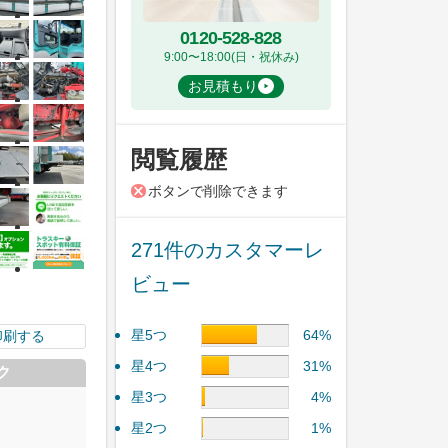
0120-528-828
9:00〜18:00(日・祝休み)
お見積もり
閲覧履歴
ボタンで削除できます
271件のカスタマーレ
ビュー
星5つ
64%
印刷する
星4つ
31%
ク
星3つ
4%
星2つ
1%