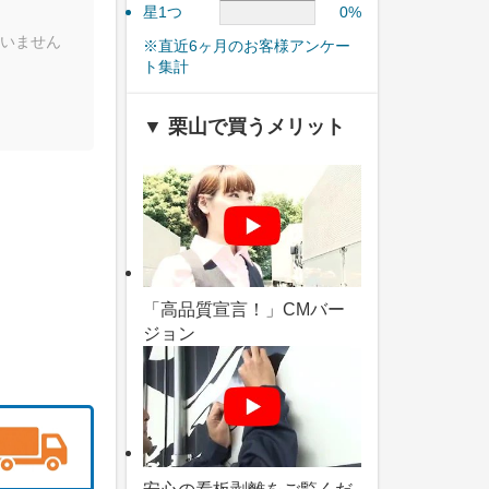
星1つ
0%
いません
※直近6ヶ月のお客様アンケー
ト集計
▼ 栗山で買うメリット
「高品質宣言！」CMバー
ジョン