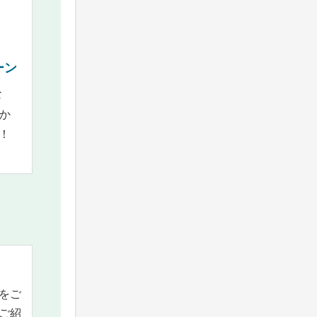
ーン
な
か
！
をご
ご紹