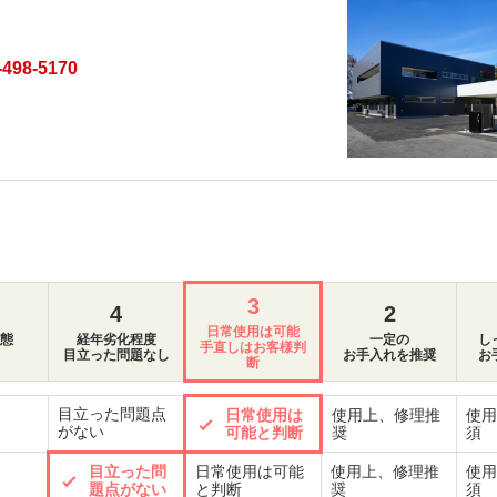
-498-5170
3
4
2
日常使用は可能
態
経年劣化程度
一定の
し
手直しはお客様判
目立った問題なし
お手入れを推奨
お
断
目立った問題点
日常使用は
使用上、修理推
使用
がない
可能と判断
奨
須
目立った問
日常使用は可能
使用上、修理推
使用
題点がない
と判断
奨
須