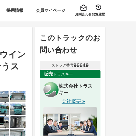
採用情報
会員マイページ
お問合わせ
閲覧履歴
このトラックのお
問い合わせ
ルウイン
そうス
96649
ストック番号
販売
トラスキー
株式会社トラス
キー
会社概要 »