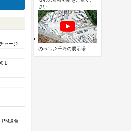
安心の看板剥離をご覧くだ
さい
チャージ
のべ1万2千坪の展示場！
00 L
x・PM適合