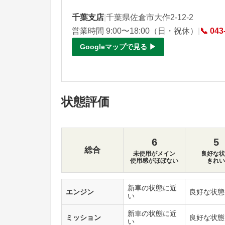
千葉支店
|
千葉県佐倉市大作2-12-2
営業時間 9:00〜18:00（日・祝休）
|
📞 043
Googleマップで見る ▶
状態評価
6
5
総合
未使用がメイン
良好な状
使用感がほぼない
きれい
新車の状態に近
エンジン
良好な状態
い
新車の状態に近
ミッション
良好な状態
い