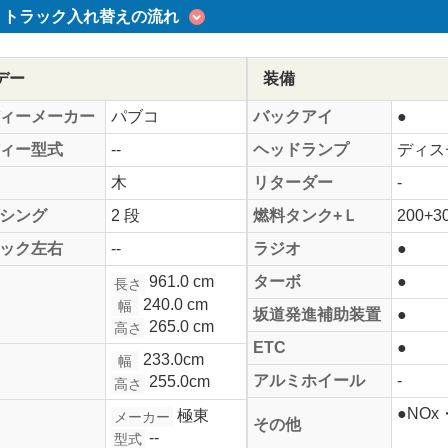
トラック入れ替えの流れ
デー
装備
ィーメーカー
パブコ
バックアイ
●
ィー型式
--
ヘッドランプ
ディス
木
リターダー
-
シング
2 段
燃料タンク+Ｌ
200+3
ック左右
--
ラジオ
●
961.0 cm
ターボ
●
長さ
240.0 cm
幅
坂道発進補助装置
●
265.0 cm
高さ
ETC
●
233.0cm
幅
アルミホイール
-
255.0cm
高さ
●NO
極東
メーカー
その他
--
型式