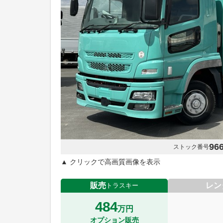
96
ストック番号
▲ クリックで高画質画像を表示
販売
レン
トラスキー
484
万円
オプション販売