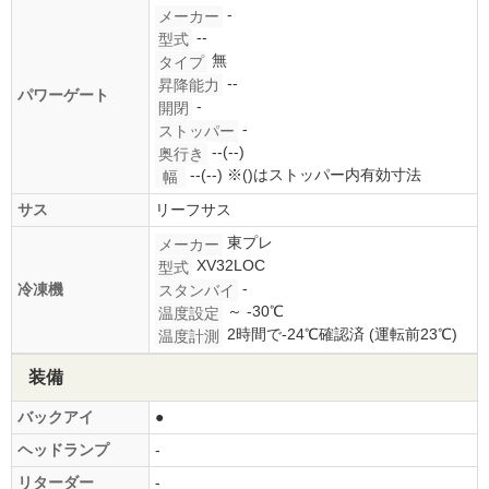
-
メーカー
--
型式
無
タイプ
--
昇降能力
パワーゲート
-
開閉
-
ストッパー
--(--)
奥行き
--(--)
※()はストッパー内有効寸法
幅
サス
リーフサス
東プレ
メーカー
XV32LOC
型式
-
冷凍機
スタンバイ
～ -30℃
温度設定
2時間で-24℃確認済 (運転前23℃)
温度計測
装備
バックアイ
●
ヘッドランプ
-
リターダー
-