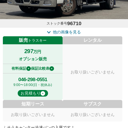
96710
ストック番号
他の画像を見る
販売
レンタル
トラスキー
297
万円
オプション販売
有料保証
保証比較表
お取り扱いございません
046-298-0551
9:00〜18:00(日・祝休み)
お見積もり
短期リース
サブスク
お取り扱いございません
お取り扱いございません
ふそうキャンター冷凍バンの入庫です！