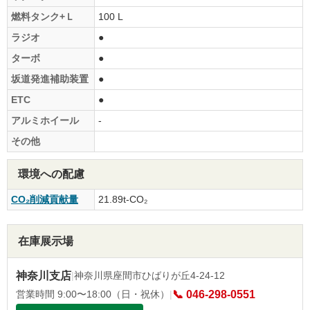
燃料タンク+Ｌ
100 L
ラジオ
●
ターボ
●
坂道発進補助装置
●
ETC
●
アルミホイール
-
その他
環境への配慮
CO₂削減貢献量
21.89t-CO₂
在庫展示場
神奈川支店
|
神奈川県座間市ひばりが丘4-24-12
営業時間 9:00〜18:00（日・祝休）
|
📞 046-298-0551