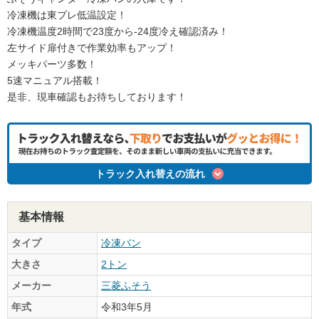
冷凍機は東プレ低温設定！
冷凍機温度2時間で23度から-24度冷え確認済み！
左サイド扉付きで作業効率もアップ！
メッキパーツ多数！
5速マニュアル搭載！
是非、現車確認もお待ちしております！
トラック入れ替えの流れ
基本情報
タイプ
冷凍バン
大きさ
2トン
メーカー
三菱ふそう
年式
令和3年5月