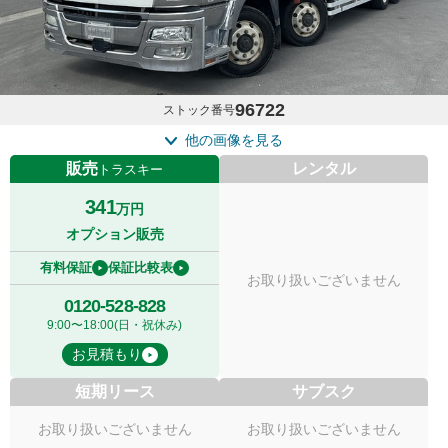
96722
ストック番号
他の画像を見る
販売
レンタル
トラスキー
341
万円
オプション販売
有料保証
保証比較表
お取り扱いございません
0120-528-828
9:00〜18:00(日・祝休み)
お見積もり
短期リース
サブスク
お取り扱いございません
お取り扱いございません