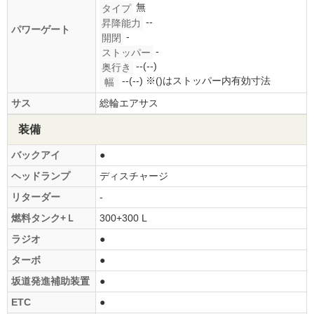
無
タイプ
--
昇降能力
パワーゲート
-
開閉
-
ストッパー
--(--)
奥行き
--(--)
※()はストッパー内有効寸法
幅
サス
総輪エアサス
装備
バックアイ
●
ヘッドランプ
ディスチャージ
リターダー
-
燃料タンク+Ｌ
300+300 L
ラジオ
●
ターボ
●
坂道発進補助装置
●
ETC
●