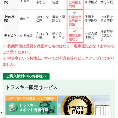
未使用
作)
常なし
修理推奨
替え前提
程度
は可能と
判断
上物(状
きれいな
機能上問
使用上、
上物載せ
日常使用
未使用
態)
状態
題なし
修理推奨
替え前提
は可能と
判断
検査基準
きれいな
多少の
一定の修
キャビン
小傷程度
に該当し
機能上問
状態
傷・凹み
理推奨
ない
題なし
※ 状態評価は品質を保証するものはなく、現車優先となりますので
ご了承ください。
※ 中古車という特性上、すべての不具合等をピックアップしており
ません。
ご購入検討中のお客様へ
トラスキー限定サービス