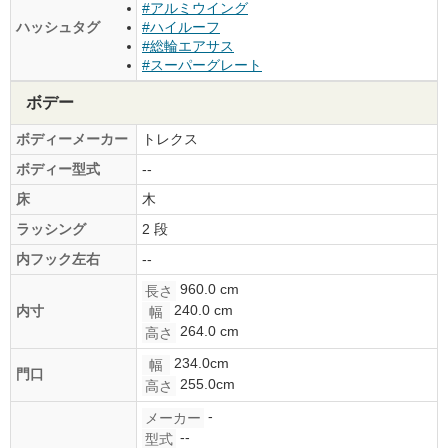
#アルミウイング
ハッシュタグ
#ハイルーフ
#総輪エアサス
#スーパーグレート
ボデー
ボディーメーカー
トレクス
ボディー型式
--
床
木
ラッシング
2 段
内フック左右
--
960.0 cm
長さ
240.0 cm
内寸
幅
264.0 cm
高さ
234.0cm
幅
門口
255.0cm
高さ
-
メーカー
--
型式