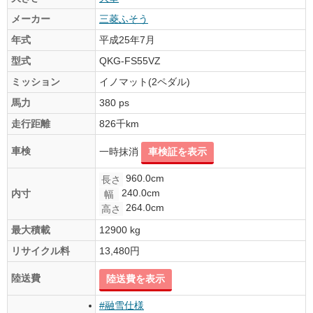
メーカー
三菱ふそう
年式
平成25年7月
型式
QKG-FS55VZ
ミッション
イノマット(2ペダル)
馬力
380 ps
走行距離
826千km
車検
一時抹消
車検証を表示
960.0cm
長さ
240.0cm
内寸
幅
264.0cm
高さ
最大積載
12900 kg
リサイクル料
13,480円
陸送費
陸送費を表示
#融雪仕様