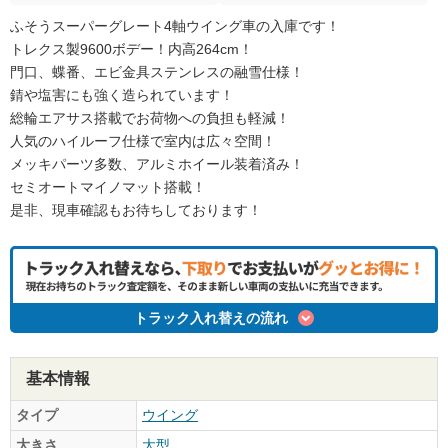
ふそうスーパーグレート4軸ウイング車の入庫です！
トレクス製9600ボデー！内高264cm！
門口、蝶番、エビ金具ステンレスの融雪仕様！
錆や塩害にも強く造られています！
総輪エアサス搭載でお荷物への負担も軽減！
人気のハイルーフ仕様で室内は広々空間！
メッキパーツ多数、アルミホイール装着済み！
セミオートマイノマット搭載！
是非、現車確認もお待ちしております！
トラック入れ替えの流れ
基本情報
タイプ
ウイング
大きさ
大型