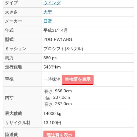
タイプ
ウイング
大きさ
大型
メーカー
日野
年式
平成31年4月
型式
2DG-FW1AHG
ミッション
プロシフト(3ペダル)
馬力
380 ps
走行距離
543千km
車検
一時抹消
車検証を表示
966.0cm
長さ
237.0cm
内寸
幅
267.0cm
高さ
最大積載
14000 kg
リサイクル料
13,100円
陸送費
陸送費を表示