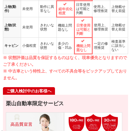
日常使用
上物(動
動作に異
使用上、
上物載せ
未使用
は可能と
経年劣化
作)
常なし
修理推奨
替え前提
判断
程度
上物(状
きれいな
使用上、
上物載せ
機能上問
日常使用
未使用
態)
状態
修理推奨
替え前提
題なし
は可能と
判断
検査基準
きれいな
多少の
一定の修
キャビン
小傷程度
に該当し
機能上問
状態
傷・凹み
理推奨
ない
題なし
※ 状態評価は品質を保証するものはなく、現車優先となりますので
ご了承ください。
※ 中古車という特性上、すべての不具合等をピックアップしており
ません。
ご購入検討中のお客様へ
栗山自動車限定サービス