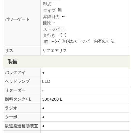
--
型式
無
タイプ
--
昇降能力
パワーゲート
-
開閉
-
ストッパー
--(--)
奥行き
--(--)
※()はストッパー内有効寸法
幅
サス
リアエアサス
装備
バックアイ
●
ヘッドランプ
LED
リターダー
-
燃料タンク+Ｌ
300+200 L
ラジオ
●
ターボ
●
坂道発進補助装置
●