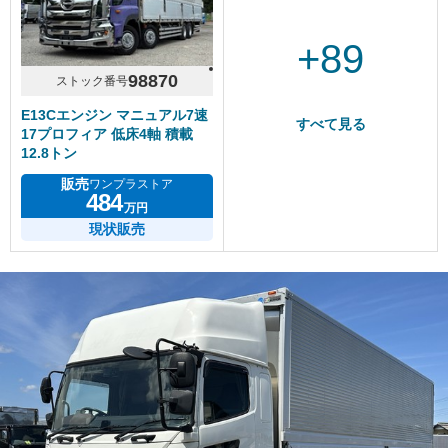
+89
98870
ストック番号
E13Cエンジン マニュアル7速
すべて見る
17プロフィア 低床4軸 積載
12.8トン
販売
ワンプラストア
484
万円
現状販売