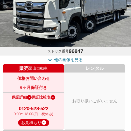
96847
ストック番号
他の画像を見る
販売
レンタル
栗山自動車
価格お問い合わせ
6ヶ月保証付き
保証詳細
保証比較表
お取り扱いございません
0120-528-522
9:00〜18:00(日・祝休み)
お見積もり