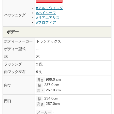
#アルミウイング
#ハイルーフ
ハッシュタグ
#リアエアサス
#プロフィア
ボデー
ボディーメーカー
トランテックス
ボディー型式
--
床
木
ラッシング
2 段
内フック左右
9 対
966.0 cm
長さ
237.0 cm
内寸
幅
267.0 cm
高さ
234.0cm
幅
門口
257.0cm
高さ
-
メーカー