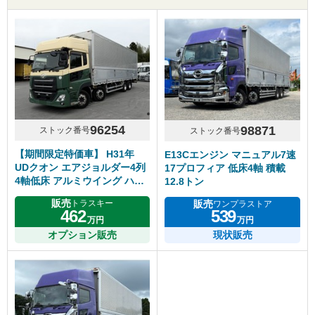
96254
98871
ストック番号
ストック番号
【期間限定特価車】 H31年
E13Cエンジン マニュアル7速
UDクオン エアジョルダー4列
17プロフィア 低床4軸 積載
4軸低床 アルミウイング ハイ
12.8トン
ルーフ リアエアサス アルミホ
販売
販売
トラスキー
ワンプラストア
イール エスコット
462
539
万円
万円
オプション販売
現状販売