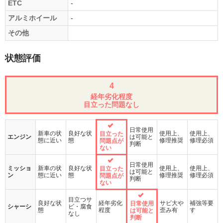
ETC
-
アルミホイール
-
その他
状態評価
4
経年劣化程度
目立った問題なし
日常使用
新車の状
良好な状
使用上、
使用上、
目立った
エンジン
は可能と
態に近い
態
修理推奨
修理必須
問題点が
判断
ない
日常使用
ミッショ
新車の状
良好な状
使用上、
使用上、
目立った
は可能と
ン
態に近い
態
修理推奨
修理必須
問題点が
判断
ない
目立つサ
良好な状
経年劣化
サビ大や
補強等要
日常使用
シャーシ
ビ・腐食
態
程度
歪み有
す
は可能と
なし
判断