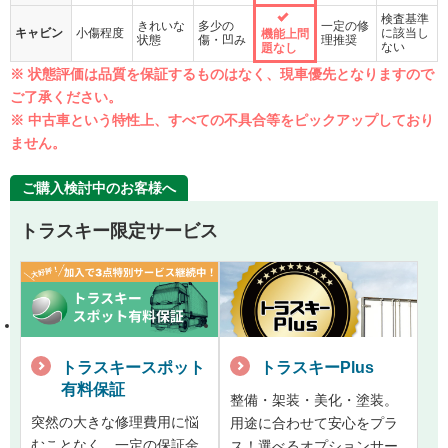
検査基準
きれいな
多少の
一定の修
キャビン
小傷程度
に該当し
機能上問
状態
傷・凹み
理推奨
ない
題なし
※ 状態評価は品質を保証するものはなく、現車優先となりますので
ご了承ください。
※ 中古車という特性上、すべての不具合等をピックアップしており
ません。
ご購入検討中のお客様へ
トラスキー限定サービス
トラスキースポット
トラスキーPlus
有料保証
整備・架装・美化・塗装。
突然の大きな修理費用に悩
用途に合わせて安心をプラ
むことなく、一定の保証金
ス！選べるオプションサー