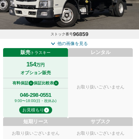
96859
ストック番号
他の画像を見る
販売
レンタル
トラスキー
154
万円
オプション販売
有料保証
保証比較表
お取り扱いございません
046-298-0551
9:00〜18:00(日・祝休み)
お見積もり
短期リース
サブスク
お取り扱いございません
お取り扱いございません