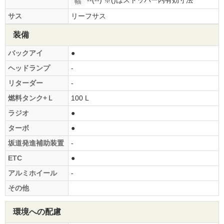
--(--)
※()はストッパー内有効寸法
幅
サス
リーフサス
装備
バックアイ
●
ヘッドランプ
-
リターダー
-
燃料タンク+Ｌ
100 L
ラジオ
●
ターボ
●
坂道発進補助装置
-
ETC
●
アルミホイール
-
その他
環境への配慮