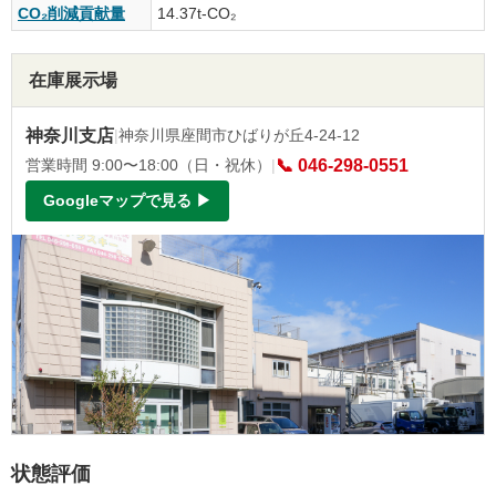
CO₂削減貢献量
14.37t-CO₂
在庫展示場
神奈川支店
|
神奈川県座間市ひばりが丘4-24-12
営業時間 9:00〜18:00（日・祝休）
|
📞 046-298-0551
Googleマップで見る ▶
状態評価