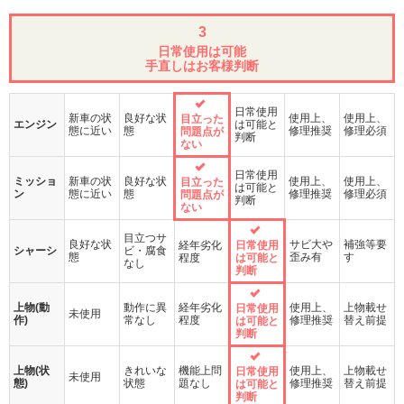
3
日常使用は可能
手直しはお客様判断
日常使用
新車の状
良好な状
使用上、
使用上、
目立った
エンジン
は可能と
態に近い
態
修理推奨
修理必須
問題点が
判断
ない
日常使用
ミッショ
新車の状
良好な状
使用上、
使用上、
目立った
は可能と
ン
態に近い
態
修理推奨
修理必須
問題点が
判断
ない
目立つサ
良好な状
サビ大や
補強等要
経年劣化
日常使用
シャーシ
ビ・腐食
態
歪み有
す
程度
は可能と
なし
判断
上物(動
動作に異
経年劣化
使用上、
上物載せ
日常使用
未使用
作)
常なし
程度
修理推奨
替え前提
は可能と
判断
上物(状
きれいな
機能上問
使用上、
上物載せ
日常使用
未使用
態)
状態
題なし
修理推奨
替え前提
は可能と
判断