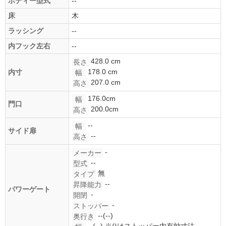
ボディー型式
--
床
木
ラッシング
--
内フック左右
--
428.0 cm
長さ
178.0 cm
内寸
幅
207.0 cm
高さ
176.0cm
幅
門口
200.0cm
高さ
--
幅
サイド扉
--
高さ
-
メーカー
--
型式
無
タイプ
--
昇降能力
パワーゲート
-
開閉
-
ストッパー
--(--)
奥行き