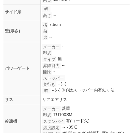
--
幅
サイド扉
--
高さ
7.5cm
横
--
壁(厚さ)
前
--
扉
-
メーカー
--
型式
無
タイプ
--
昇降能力
パワーゲート
-
開閉
-
ストッパー
--(--)
奥行き
--(--)
※()はストッパー内有効寸法
幅
サス
リアエアサス
菱重
メーカー
TU100SM
型式
有(コード欠)
冷凍機
スタンバイ
～ -35℃
温度設定