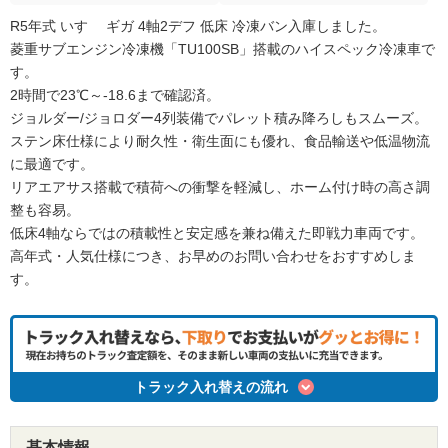
R5年式 いすゞ ギガ 4軸2デフ 低床 冷凍バン入庫しました。
菱重サブエンジン冷凍機「TU100SB」搭載のハイスペック冷凍車で
す。
2時間で23℃～-18.6まで確認済。
ジョルダー/ジョロダー4列装備でパレット積み降ろしもスムーズ。
ステン床仕様により耐久性・衛生面にも優れ、食品輸送や低温物流
に最適です。
リアエアサス搭載で積荷への衝撃を軽減し、ホーム付け時の高さ調
整も容易。
低床4軸ならではの積載性と安定感を兼ね備えた即戦力車両です。
高年式・人気仕様につき、お早めのお問い合わせをおすすめしま
す。
トラック入れ替えの流れ
基本情報