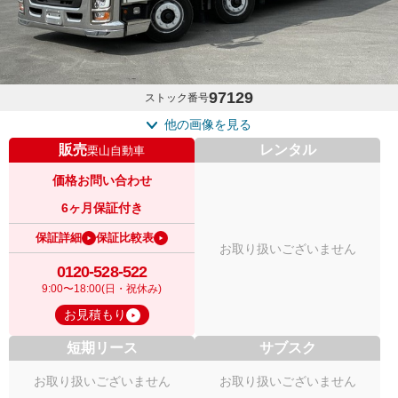
97129
ストック番号
他の画像を見る
販売
レンタル
栗山自動車
価格お問い合わせ
6ヶ月保証付き
保証詳細
保証比較表
お取り扱いございません
0120-528-522
9:00〜18:00(日・祝休み)
お見積もり
短期リース
サブスク
お取り扱いございません
お取り扱いございません