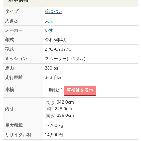
タイプ
冷凍バン
大きさ
大型
メーカー
いすゞ
年式
令和5年4月
型式
2PG-CYJ77C
ミッション
スムーサー(2ペダル)
馬力
380 ps
走行距離
363千km
車検
一時抹消
車検証を表示
942.0cm
長さ
228.0cm
内寸
幅
236.0cm
高さ
最大積載
12700 kg
リサイクル料
14,900円