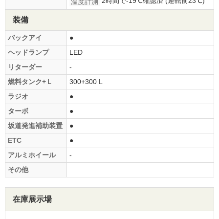
2時間で-19℃確認済 (運転前23℃)
温度計測
装備
バックアイ
●
ヘッドランプ
LED
リターダー
-
燃料タンク+Ｌ
300+300 L
ラジオ
●
ターボ
●
坂道発進補助装置
●
ETC
●
アルミホイール
-
その他
在庫展示場