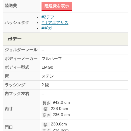
陸送費
陸送費を表示
#2デフ
ハッシュタグ
#リアエアサス
#ギガ
ボデー
ジョルダーレール
--
ボディーメーカー
フルハーフ
ボディー型式
EMG0
床
ステン
ラッシング
2 段
内フック左右
--
942.0 cm
長さ
228.0 cm
内寸
幅
236.0 cm
高さ
230.0cm
幅
門口
234.0cm
高さ