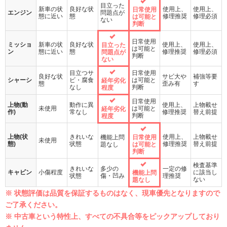
目立った
新車の状
良好な状
使用上、
使用上、
日常使用
エンジン
問題点が
態に近い
態
修理推奨
修理必須
は可能と
ない
判断
日常使用
ミッショ
新車の状
良好な状
使用上、
使用上、
目立った
は可能と
ン
態に近い
態
修理推奨
修理必須
問題点が
判断
ない
目立つサ
日常使用
良好な状
サビ大や
補強等要
シャーシ
ビ・腐食
は可能と
経年劣化
態
歪み有
す
なし
判断
程度
日常使用
上物(動
動作に異
使用上、
上物載せ
未使用
は可能と
経年劣化
作)
常なし
修理推奨
替え前提
判断
程度
上物(状
きれいな
使用上、
上物載せ
機能上問
日常使用
未使用
態)
状態
修理推奨
替え前提
題なし
は可能と
判断
検査基準
きれいな
多少の
一定の修
キャビン
小傷程度
に該当し
機能上問
状態
傷・凹み
理推奨
ない
題なし
※ 状態評価は品質を保証するものはなく、現車優先となりますので
ご了承ください。
※ 中古車という特性上、すべての不具合等をピックアップしており