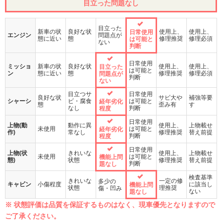
目立った問題なし
目立った
新車の状
良好な状
使用上、
使用上、
日常使用
エンジン
問題点が
態に近い
態
修理推奨
修理必須
は可能と
ない
判断
日常使用
ミッショ
新車の状
良好な状
使用上、
使用上、
目立った
は可能と
ン
態に近い
態
修理推奨
修理必須
問題点が
判断
ない
目立つサ
日常使用
良好な状
サビ大や
補強等要
シャーシ
ビ・腐食
は可能と
経年劣化
態
歪み有
す
なし
判断
程度
日常使用
上物(動
動作に異
使用上、
上物載せ
未使用
は可能と
経年劣化
作)
常なし
修理推奨
替え前提
判断
程度
日常使用
上物(状
きれいな
使用上、
上物載せ
未使用
は可能と
機能上問
態)
状態
修理推奨
替え前提
判断
題なし
検査基準
きれいな
一定の修
多少の
キャビン
小傷程度
に該当し
機能上問
状態
理推奨
傷・凹み
ない
題なし
※ 状態評価は品質を保証するものはなく、現車優先となりますので
ご了承ください。