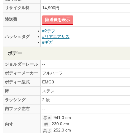
リサイクル料
14,900円
陸送費
陸送費を表示
#2デフ
ハッシュタグ
#リアエアサス
#ギガ
ボデー
ジョルダーレール
--
ボディーメーカー
フルハーフ
ボディー型式
EMG0
床
ステン
ラッシング
2 段
内フック左右
--
941.0 cm
長さ
230.0 cm
内寸
幅
252.0 cm
高さ