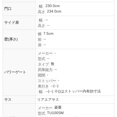
230.0cm
幅
門口
234.0cm
高さ
--
幅
サイド扉
--
高さ
7.5cm
横
--
壁(厚さ)
前
--
扉
-
メーカー
--
型式
無
タイプ
--
昇降能力
パワーゲート
-
開閉
-
ストッパー
--(--)
奥行き
--(--)
※()はストッパー内有効寸法
幅
サス
リアエアサス
菱重
メーカー
TU100SM
型式