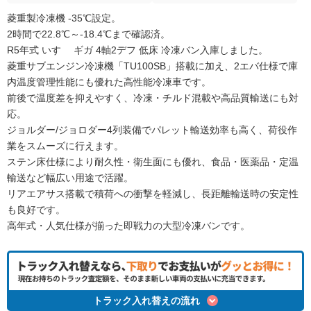
菱重製冷凍機 -35℃設定。
2時間で22.8℃～-18.4℃まで確認済。
R5年式 いすゞ ギガ 4軸2デフ 低床 冷凍バン入庫しました。
菱重サブエンジン冷凍機「TU100SB」搭載に加え、2エバ仕様で庫
内温度管理性能にも優れた高性能冷凍車です。
前後で温度差を抑えやすく、冷凍・チルド混載や高品質輸送にも対
応。
ジョルダー/ジョロダー4列装備でパレット輸送効率も高く、荷役作
業をスムーズに行えます。
ステン床仕様により耐久性・衛生面にも優れ、食品・医薬品・定温
輸送など幅広い用途で活躍。
リアエアサス搭載で積荷への衝撃を軽減し、長距離輸送時の安定性
も良好です。
高年式・人気仕様が揃った即戦力の大型冷凍バンです。
トラック入れ替えの流れ