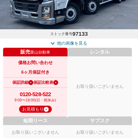
97133
ストック番号
他の画像を見る
販売
レンタル
栗山自動車
価格お問い合わせ
6ヶ月保証付き
保証詳細
保証比較表
お取り扱いございません
0120-528-522
9:00〜18:00(日・祝休み)
お見積もり
短期リース
サブスク
お取り扱いございません
お取り扱いございません