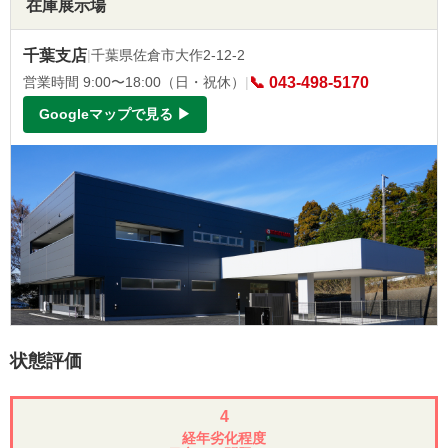
在庫展示場
千葉支店
|
千葉県佐倉市大作2-12-2
営業時間 9:00〜18:00（日・祝休）
|
📞 043-498-5170
Googleマップで見る ▶
状態評価
4
経年劣化程度