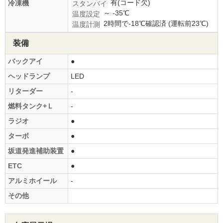
有(コード欠)
冷凍機
スタンバイ
～ -35℃
温度設定
2時間で-18℃確認済 (運転前23℃)
温度計測
装備
バックアイ
●
ヘッドランプ
LED
リターダー
-
燃料タンク+Ｌ
-
ラジオ
●
ターボ
●
坂道発進補助装置
●
ETC
●
アルミホイール
-
その他