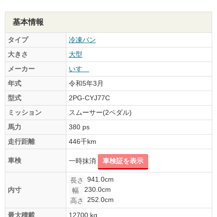
基本情報
タイプ
冷凍バン
大きさ
大型
メーカー
いすゞ
年式
令和5年3月
型式
2PG-CYJ77C
ミッション
スムーサー(2ペダル)
馬力
380 ps
走行距離
446千km
車検
一時抹消
車検証を表示
941.0cm
長さ
230.0cm
内寸
幅
252.0cm
高さ
最大積載
12700 kg