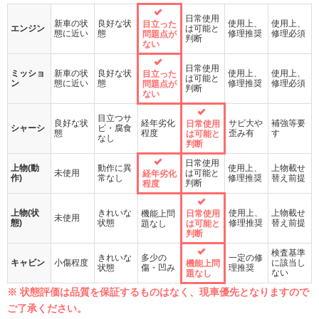
日常使用
新車の状
良好な状
使用上、
使用上、
目立った
エンジン
は可能と
態に近い
態
修理推奨
修理必須
問題点が
判断
ない
日常使用
ミッショ
新車の状
良好な状
使用上、
使用上、
目立った
は可能と
ン
態に近い
態
修理推奨
修理必須
問題点が
判断
ない
目立つサ
良好な状
経年劣化
サビ大や
補強等要
日常使用
シャーシ
ビ・腐食
態
程度
歪み有
す
は可能と
なし
判断
日常使用
上物(動
動作に異
使用上、
上物載せ
未使用
は可能と
経年劣化
作)
常なし
修理推奨
替え前提
判断
程度
上物(状
きれいな
使用上、
上物載せ
機能上問
日常使用
未使用
態)
状態
修理推奨
替え前提
題なし
は可能と
判断
検査基準
きれいな
多少の
一定の修
キャビン
小傷程度
に該当し
機能上問
状態
傷・凹み
理推奨
ない
題なし
※ 状態評価は品質を保証するものはなく、現車優先となりますので
ご了承ください。