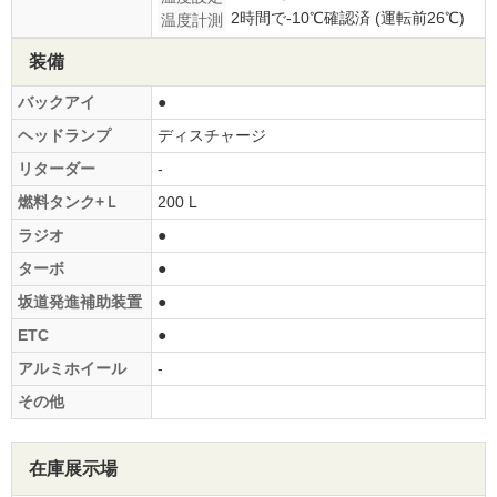
2時間で-10℃確認済 (運転前26℃)
温度計測
装備
バックアイ
●
ヘッドランプ
ディスチャージ
リターダー
-
燃料タンク+Ｌ
200 L
ラジオ
●
ターボ
●
坂道発進補助装置
●
ETC
●
アルミホイール
-
その他
在庫展示場