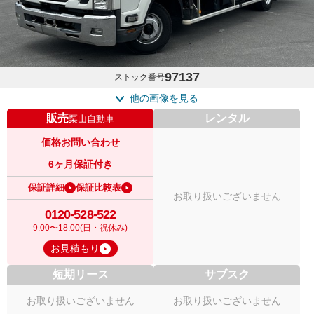
97137
ストック番号
他の画像を見る
販売
レンタル
栗山自動車
価格お問い合わせ
6ヶ月保証付き
保証詳細
保証比較表
お取り扱いございません
0120-528-522
9:00〜18:00(日・祝休み)
お見積もり
短期リース
サブスク
お取り扱いございません
お取り扱いございません