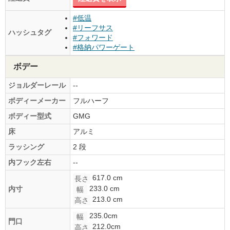
#低温
#リーフサス
ハッシュタグ
#フォワード
#格納パワーゲート
ボデー
ジョルダーレール
--
ボディーメーカー
フルハーフ
ボディー型式
GMG
床
アルミ
ラッシング
2 段
内フック左右
--
617.0 cm
長さ
233.0 cm
内寸
幅
213.0 cm
高さ
235.0cm
幅
門口
212.0cm
高さ