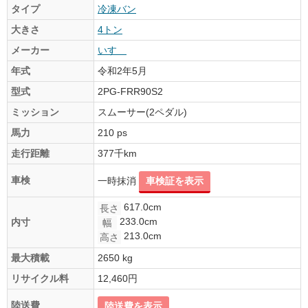
タイプ
冷凍バン
大きさ
4トン
メーカー
いすゞ
年式
令和2年5月
型式
2PG-FRR90S2
ミッション
スムーサー(2ペダル)
馬力
210 ps
走行距離
377千km
車検
一時抹消
車検証を表示
617.0cm
長さ
233.0cm
内寸
幅
213.0cm
高さ
最大積載
2650 kg
リサイクル料
12,460円
陸送費
陸送費を表示