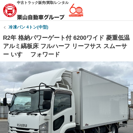
中古トラック販売/買取/レンタル
冷凍バン 4トン(中型)
R2年 格納パワーゲート付 6200ワイド 菱重低温
アルミ縞板床 フルハーフ リーフサス スムーサ
ー いすゞ フォワード