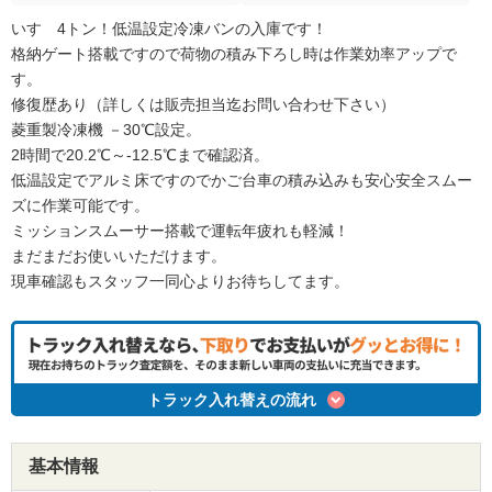
いすゞ4トン！低温設定冷凍バンの入庫です！
格納ゲート搭載ですので荷物の積み下ろし時は作業効率アップで
す。
修復歴あり（詳しくは販売担当迄お問い合わせ下さい）
菱重製冷凍機 －30℃設定。
2時間で20.2℃～-12.5℃まで確認済。
低温設定でアルミ床ですのでかご台車の積み込みも安心安全スムー
ズに作業可能です。
ミッションスムーサー搭載で運転年疲れも軽減！
まだまだお使いいただけます。
現車確認もスタッフ一同心よりお待ちしてます。
トラック入れ替えの流れ
基本情報