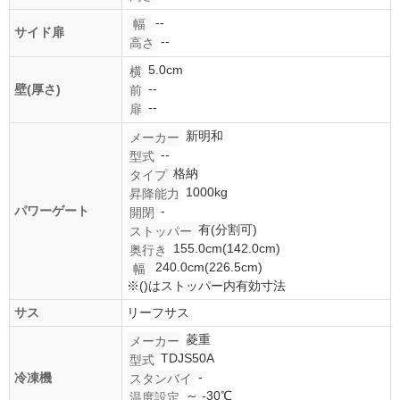
--
幅
サイド扉
--
高さ
5.0cm
横
--
壁(厚さ)
前
--
扉
新明和
メーカー
--
型式
格納
タイプ
1000kg
昇降能力
パワーゲート
-
開閉
有(分割可)
ストッパー
155.0cm(142.0cm)
奥行き
240.0cm(226.5cm)
幅
※()はストッパー内有効寸法
サス
リーフサス
菱重
メーカー
TDJS50A
型式
-
冷凍機
スタンバイ
～ -30℃
温度設定