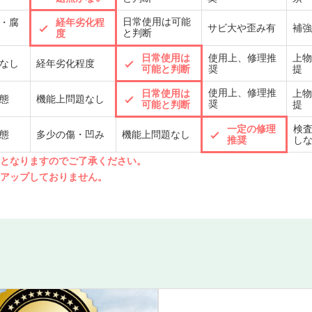
日常使用は可能
・腐
経年劣化程
サビ大や歪み有
補強
と判断
度
日常使用は
使用上、修理推
上物
なし
経年劣化程度
可能と判断
奨
提
使用上、修理推
日常使用は
上物
態
機能上問題なし
奨
可能と判断
提
一定の修理
検
態
多少の傷・凹み
機能上問題なし
推奨
し
先となりますのでご了承ください。
クアップしておりません。