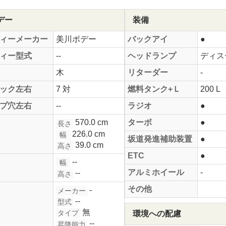
デー
装備
ィーメーカー
美川ボデー
バックアイ
●
ィー型式
--
ヘッドランプ
ディス
木
リターダー
-
ック左右
7 対
燃料タンク+Ｌ
200 L
プ穴左右
--
ラジオ
●
570.0 cm
ターボ
●
長さ
226.0 cm
幅
坂道発進補助装置
●
39.0 cm
高さ
ETC
●
--
幅
アルミホイール
-
--
高さ
その他
-
メーカー
--
型式
無
タイプ
環境への配慮
--
昇降能力