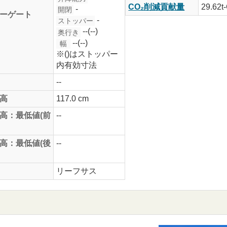
CO₂削減貢献量
29.62t
-
開閉
ーゲート
-
ストッパー
--(--)
奥行き
--(--)
幅
※()はストッパー
内有効寸法
--
高
117.0 cm
高：最低値(前
--
高：最低値(後
--
リーフサス