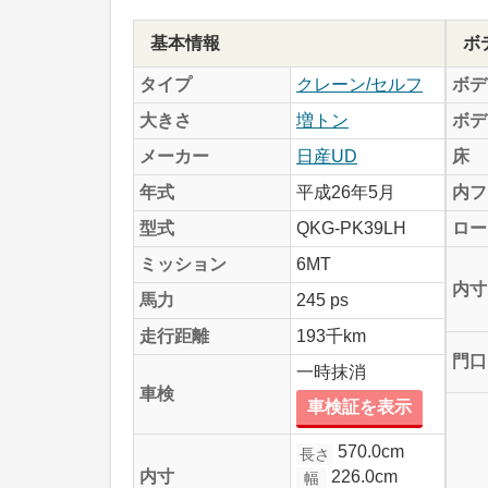
基本情報
ボ
タイプ
クレーン/セルフ
ボデ
大きさ
増トン
ボデ
メーカー
日産UD
床
年式
平成26年5月
内フ
型式
QKG-PK39LH
ロー
ミッション
6MT
内寸
馬力
245 ps
走行距離
193千km
門口
一時抹消
車検
車検証を表示
570.0cm
長さ
226.0cm
内寸
幅