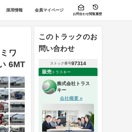
採用情報
会員マイページ
お問合わせ
閲覧履歴
このトラックのお
問い合わせ
セミワ
 6MT
97314
ストック番号
販売
トラスキー
株式会社トラス
キー
会社概要 »