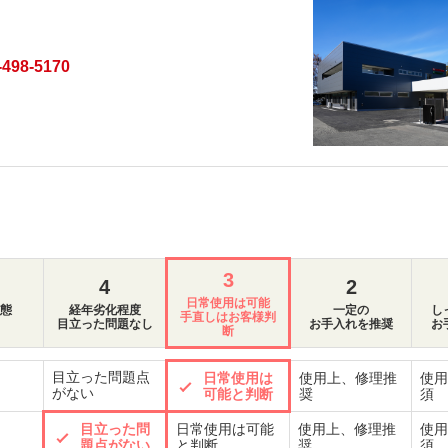
-498-5170
3
4
2
日常使用は可能
態
経年劣化程度
一定の
し
手直しはお客様判
目立った問題なし
お手入れを推奨
お
断
目立った問題点
日常使用は
使用上、修理推
使用
がない
可能と判断
奨
須
目立った問
日常使用は可能
使用上、修理推
使用
題点がない
と判断
奨
須