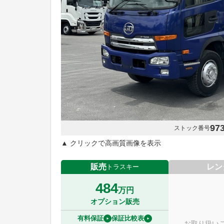
97
ストック番号
▲ クリックで高画質画像を表示
販売
レン
トラスキー
484
万円
オプション販売
有料保証
保証比較表
お取り扱い