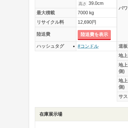
39.0cm
高さ
パワ
最大積載
7000 kg
リサイクル料
12,690円
陸送費
陸送費を表示
道板
ハッシュタグ
#コンドル
地上
地上
側)
地上
側)
サス
在庫展示場