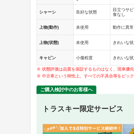
目立つサビ
シャーシ
良好な状態
食なし
上物(動作)
未使用
動作に異常
上物(状態)
未使用
きれいな状
キャビン
小傷程度
きれいな状
※ 状態評価は品質を保証するものはなく、現車優
※ 中古車という特性上、すべての不具合等をピッ
ご購入検討中のお客様へ
トラスキー限定サービス