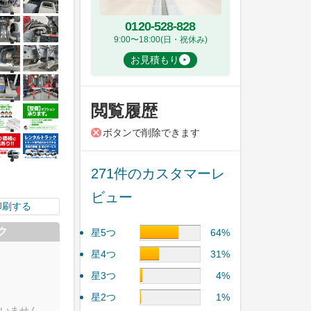
0120-528-828
9:00〜18:00(日・祝休み)
お見積もり
閲覧履歴
ボタンで削除できます
271件のカスタマーレ
ビュー
印刷する
ク
星5つ
64%
星4つ
31%
星3つ
4%
星2つ
1%
いません