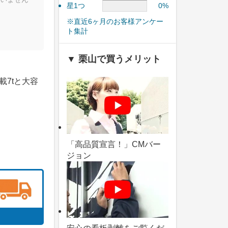
星1つ
0%
※直近6ヶ月のお客様アンケー
ト集計
▼ 栗山で買うメリット
載7tと大容
「高品質宣言！」CMバー
ジョン