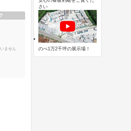
安心の看板剥離をご覧くだ
さい
ク
いません
のべ1万2千坪の展示場！