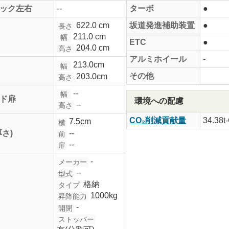
ック左右
--
ターボ
●
622.0 cm
坂道発進補助装置
●
長さ
211.0 cm
幅
ETC
●
204.0 cm
高さ
アルミホイール
-
213.0cm
幅
その他
203.0cm
高さ
--
幅
ド扉
環境への配慮
--
高さ
CO₂削減貢献量
34.38t
7.5cm
横
--
厚さ)
前
--
扉
-
メーカー
--
型式
格納
タイプ
1000kg
昇降能力
-
開閉
ストッパー