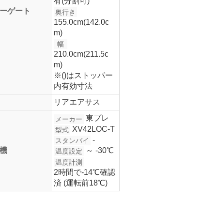
有(分割可)
ーゲート
奥行き
155.0cm(142.0c
m)
幅
210.0cm(211.5c
m)
※()はストッパー
内有効寸法
リアエアサス
東プレ
メーカー
XV42LOC-T
型式
-
スタンバイ
機
～ -30℃
温度設定
温度計測
2時間で-14℃確認
済 (運転前18℃)