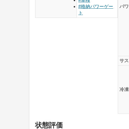
#車検
パワ
#格納パワーゲー
ト
サス
冷凍
状態評価