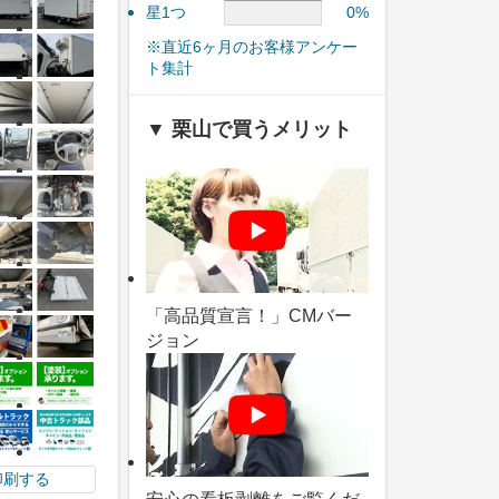
星1つ
0%
※直近6ヶ月のお客様アンケー
ト集計
▼ 栗山で買うメリット
「高品質宣言！」CMバー
ジョン
印刷する