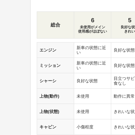
6
5
総合
未使用がメイン
良好な状
使用感がほぼない
きれい
新車の状態に近
エンジン
良好な状態
い
新車の状態に近
ミッション
良好な状態
い
目立つサビ
シャーシ
良好な状態
食なし
上物(動作)
未使用
動作に異常
上物(状態)
未使用
きれいな状
キャビン
小傷程度
きれいな状