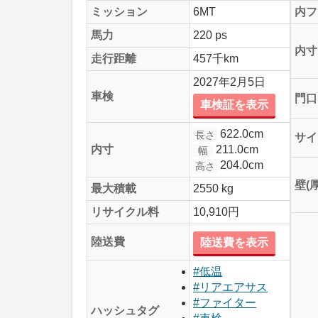
ミッション
6MT
内フ
馬力
220 ps
内寸
走行距離
457千km
2027年2月5日
車検
門口
車検証を表示
622.0cm
長さ
サイ
211.0cm
内寸
幅
204.0cm
高さ
壁(
最大積載
2550 kg
リサイクル料
10,910円
陸送費
陸送費を表示
#低温
#リアエアサス
#ファイター
ハッシュタグ