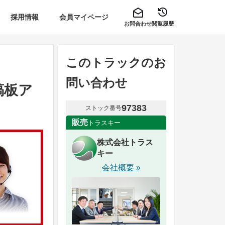
採用情報
会員マイページ
お問合わせ
閲覧履歴
このトラックのお
問い合わせ
縞板ア
97383
ストック番号
販売
トラスキー
株式会社トラス
キー
会社概要 »