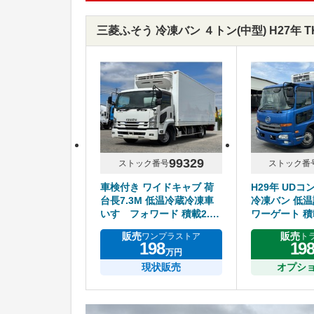
三菱ふそう 冷凍バン ４トン(中型) H27年 
99329
ストック番号
ストック番
車検付き ワイドキャブ 荷
H29年 UDコ
台長7.3M 低温冷蔵冷凍車
冷凍バン 低温
いすゞフォワード 積載2.75
ワーゲート 積
トン
アルミホイー
販売
販売
ワンプラストア
ト
198
19
万円
現状販売
オプシ