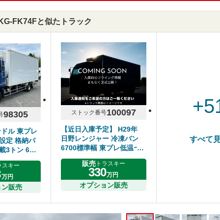
TKG-FK74Fと似たトラック
+5
100097
ストック番号
98305
号
【近日入庫予定】 H29年
ンドル 東プレ
日野レンジャー 冷凍バン
すべて
設定 格納パ
6700標準幅 東プレ低温ｰ
載3トン 6MT
30℃設定 床キーストン ジ
ル
販売
トラスキー
ラスキー
ョルダー2列 リアエアサス
330
8
万円
サイド扉 6速マニュアル 走
万円
行距離280千㎞ シフト6速
オプション販売
ョン販売
MT