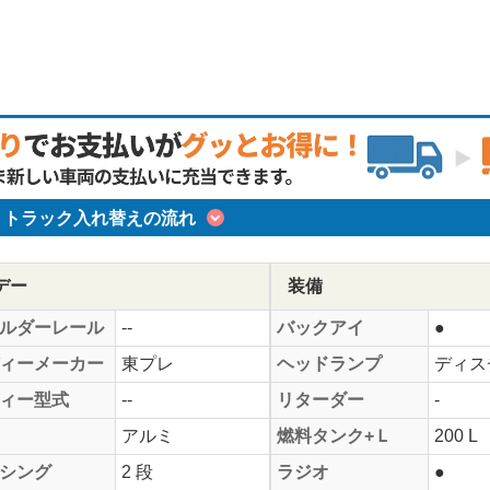
トラック入れ替えの流れ
デー
装備
ルダーレール
--
バックアイ
●
ィーメーカー
東プレ
ヘッドランプ
ディス
ィー型式
--
リターダー
-
アルミ
燃料タンク+Ｌ
200 L
シング
2 段
ラジオ
●