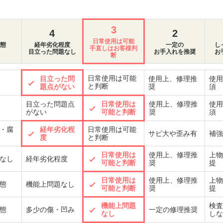
3
4
2
日常使用は可能
態
経年劣化程度
一定の
し
手直しはお客様判
目立った問題なし
お手入れを推奨
お
断
日常使用は可能
目立った問
使用上、修理推
使用
と判断
題点がない
奨
須
目立った問題点
日常使用は
使用上、修理推
使用
がない
可能と判断
奨
須
・腐
経年劣化程
日常使用は可能
サビ大や歪み有
補強
度
と判断
日常使用は
使用上、修理推
上物
なし
経年劣化程度
可能と判断
奨
提
日常使用は
使用上、修理推
上物
態
機能上問題なし
可能と判断
奨
提
機能上問題
検査
態
多少の傷・凹み
一定の修理推奨
なし
しな