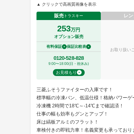
▲ クリックで高画質画像を表示
販売
レン
トラスキー
253
万円
オプション販売
有料保証
保証比較表
お取り扱い
0120-528-828
9:00〜18:00(日・祝休み)
お見積もり
三菱ふそうファイターの入庫です！
標準幅の冷凍バン、低温仕様！格納パワーゲ
冷凍機 2時間で18℃～-14℃まで確認済！
仕事の幅も効率もグンとアップ！
床は縞板アルミのフラット！
車検付きの即戦力車！名義変更も承っており