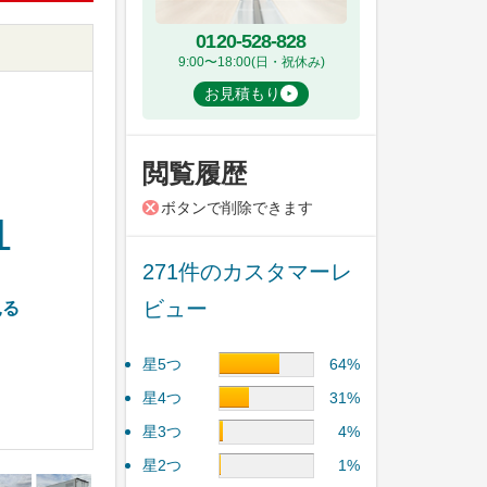
0120-528-828
9:00〜18:00(日・祝休み)
お見積もり
閲覧履歴
ボタンで削除できます
1
271件のカスタマーレ
ビュー
見る
星5つ
64%
星4つ
31%
星3つ
4%
星2つ
1%