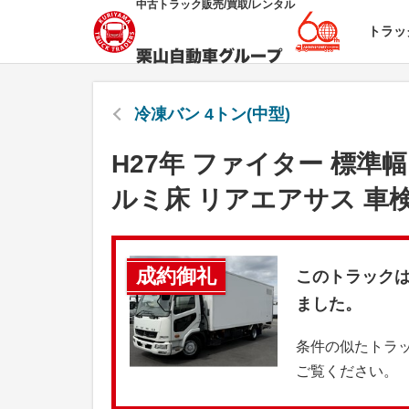
中古トラック販売/買取/レンタル
トラッ
冷凍バン 4トン(中型)
H27年 ファイター 標準
ルミ床 リアエアサス 車
成約御礼
このトラック
ました。
条件の似たトラ
ご覧ください。