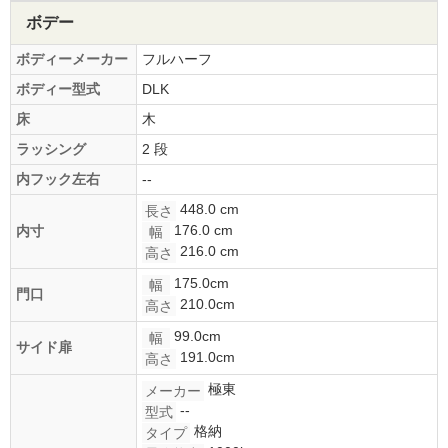
ボデー
ボディーメーカー
フルハーフ
ボディー型式
DLK
床
木
ラッシング
2 段
内フック左右
--
448.0 cm
長さ
176.0 cm
内寸
幅
216.0 cm
高さ
175.0cm
幅
門口
210.0cm
高さ
99.0cm
幅
サイド扉
191.0cm
高さ
極東
メーカー
--
型式
格納
タイプ