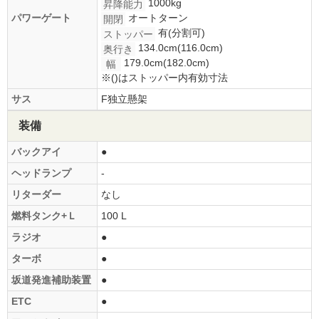
1000kg
昇降能力
パワーゲート
オートターン
開閉
有(分割可)
ストッパー
134.0cm(116.0cm)
奥行き
179.0cm(182.0cm)
幅
※()はストッパー内有効寸法
サス
F独立懸架
装備
バックアイ
●
ヘッドランプ
-
リターダー
なし
燃料タンク+Ｌ
100 L
ラジオ
●
ターボ
●
坂道発進補助装置
●
ETC
●