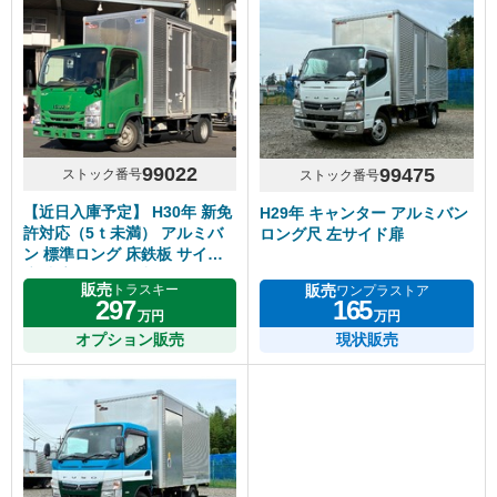
99022
99475
ストック番号
ストック番号
【近日入庫予定】 H30年 新免
H29年 キャンター アルミバン
許対応（5ｔ未満） アルミバ
ロング尺 左サイド扉
ン 標準ロング 床鉄板 サイド
扉 内高218cm 5速マニュアル
販売
販売
トラスキー
ワンプラストア
いすゞエルフ
297
165
万円
万円
オプション販売
現状販売