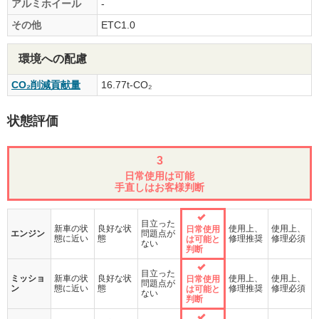
アルミホイール
-
その他
ETC1.0
環境への配慮
CO₂削減貢献量
16.77t-CO₂
状態評価
3
日常使用は可能
手直しはお客様判断
目立った
新車の状
良好な状
使用上、
使用上、
日常使用
エンジン
問題点が
態に近い
態
修理推奨
修理必須
は可能と
ない
判断
目立った
ミッショ
新車の状
良好な状
使用上、
使用上、
日常使用
問題点が
ン
態に近い
態
修理推奨
修理必須
は可能と
ない
判断