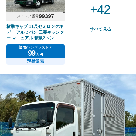
+42
99397
ストック番号
標準キャブ 11尺セミロングボ
すべて見る
デー アルミバン 三菱キャンタ
ー マニュアル 積載2トン
販売
ワンプラストア
99
万円
現状販売