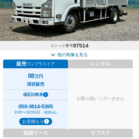
97514
ストック番号
他の画像を見る
販売
レンタル
ワンプラストア
88
万円
現状販売
保証比較表
お取り扱いございません
050-3614-5395
9:00〜18:00(日・祝休み)
お見積もり
短期リース
サブスク