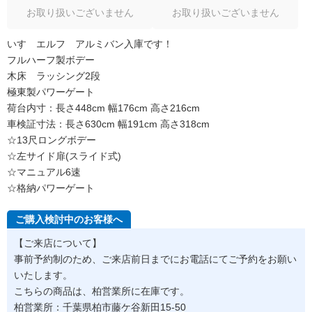
お取り扱いございません
お取り扱いございません
いすゞエルフ アルミバン入庫です！
フルハーフ製ボデー
木床 ラッシング2段
極東製パワーゲート
荷台内寸：長さ448cm 幅176cm 高さ216cm
車検証寸法：長さ630cm 幅191cm 高さ318cm
☆13尺ロングボデー
☆左サイド扉(スライド式)
☆マニュアル6速
☆格納パワーゲート
ご購入検討中のお客様へ
【ご来店について】
事前予約制のため、ご来店前日までにお電話にてご予約をお願い
いたします。
こちらの商品は、柏営業所に在庫です。
柏営業所：千葉県柏市藤ケ谷新田15-50