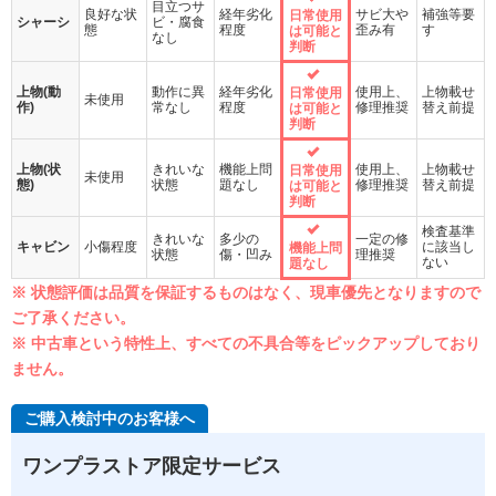
目立つサ
良好な状
経年劣化
サビ大や
補強等要
日常使用
シャーシ
ビ・腐食
態
程度
歪み有
す
は可能と
なし
判断
上物(動
動作に異
経年劣化
使用上、
上物載せ
日常使用
未使用
作)
常なし
程度
修理推奨
替え前提
は可能と
判断
上物(状
きれいな
機能上問
使用上、
上物載せ
日常使用
未使用
態)
状態
題なし
修理推奨
替え前提
は可能と
判断
検査基準
きれいな
多少の
一定の修
キャビン
小傷程度
に該当し
機能上問
状態
傷・凹み
理推奨
ない
題なし
※ 状態評価は品質を保証するものはなく、現車優先となりますので
ご了承ください。
※ 中古車という特性上、すべての不具合等をピックアップしており
ません。
ご購入検討中のお客様へ
ワンプラストア限定サービス