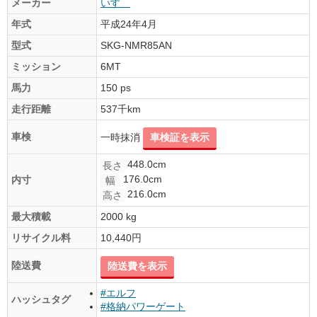
メーカー
いすゞ
年式
平成24年4月
型式
SKG-NMR85AN
ミッション
6MT
馬力
150 ps
走行距離
537千km
車検
一時抹消
車検証を表示
448.0cm
長さ
176.0cm
内寸
幅
216.0cm
高さ
最大積載
2000 kg
リサイクル料
10,440円
陸送費
陸送費を表示
#エルフ
ハッシュタグ
#格納パワーゲート