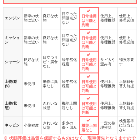
目立った
新車の状
良好な状
使用上、
使用上、
日常使用
エンジン
問題点が
態に近い
態
修理推奨
修理必須
は可能と
ない
判断
目立った
ミッショ
新車の状
良好な状
使用上、
使用上、
日常使用
問題点が
ン
態に近い
態
修理推奨
修理必須
は可能と
ない
判断
目立つサ
良好な状
経年劣化
サビ大や
補強等要
日常使用
シャーシ
ビ・腐食
態
程度
歪み有
す
は可能と
なし
判断
上物(動
動作に異
経年劣化
使用上、
上物載せ
日常使用
未使用
作)
常なし
程度
修理推奨
替え前提
は可能と
判断
上物(状
きれいな
機能上問
使用上、
上物載せ
日常使用
未使用
態)
状態
題なし
修理推奨
替え前提
は可能と
判断
検査基準
きれいな
多少の
一定の修
キャビン
小傷程度
に該当し
機能上問
状態
傷・凹み
理推奨
ない
題なし
※ 状態評価は品質を保証するものはなく、現車優先となりますので