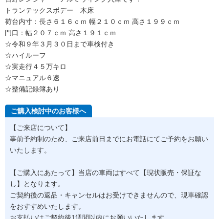
トランテックスボデー 木床
荷台内寸：長さ６１６ｃｍ 幅２１０ｃｍ 高さ１９９ｃｍ
門口：幅２０７ｃｍ 高さ１９１ｃｍ
☆令和９年３月３０日まで車検付き
☆ハイルーフ
☆実走行４５万キロ
☆マニュアル６速
☆整備記録簿あり
ご購入検討中のお客様へ
【ご来店について】
事前予約制のため、ご来店前日までにお電話にてご予約をお願い
いたします。
【ご購入にあたって】当店の車両はすべて【現状販売・保証な
し】となります。
ご契約後の返品・キャンセルはお受けできませんので、現車確認
をおすすめいたします。
お支払いはご契約後1週間以内にお願いいたします。