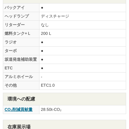
バックアイ
●
ヘッドランプ
ディスチャージ
リターダー
なし
燃料タンク+Ｌ
200 L
ラジオ
●
ターボ
●
坂道発進補助装置
●
ETC
●
アルミホイール
-
その他
ETC1.0
環境への配慮
CO₂削減貢献量
28.50t-CO₂
在庫展示場