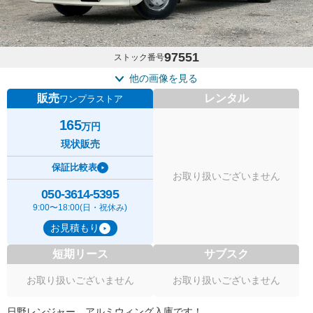
97551
ストック番号
他の画像を見る
販売
レンタル
ワンプラストア
165
万円
現状販売
保証比較表
お取り扱いございません
050-3614-5395
9:00〜18:00(日・祝休み)
お見積もり
短期リース
サブスク
お取り扱いございません
お取り扱いございません
日野レンジャー アルミウィング入庫です！