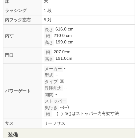
床
木
ラッシング
1 段
内フック左右
5 対
616.0 cm
長さ
210.0 cm
内寸
幅
199.0 cm
高さ
207.0cm
幅
門口
191.0cm
高さ
-
メーカー
--
型式
無
タイプ
--
昇降能力
パワーゲート
-
開閉
-
ストッパー
--(--)
奥行き
--(--)
※()はストッパー内有効寸法
幅
サス
リーフサス
装備