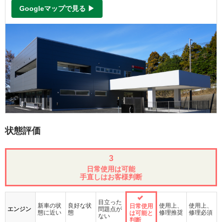
Googleマップで見る ▶
状態評価
3
日常使用は可能
手直しはお客様判断
目立った
新車の状
良好な状
使用上、
使用上、
日常使用
エンジン
問題点が
態に近い
態
修理推奨
修理必須
は可能と
ない
判断