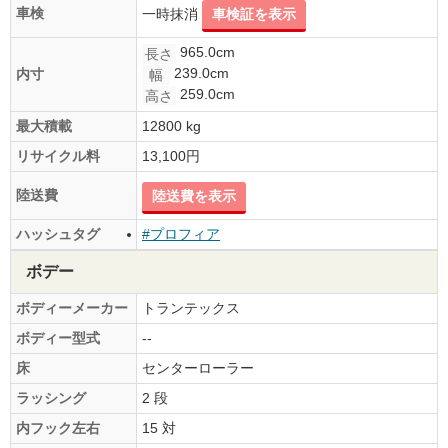
車検
一時抹消
車検証を表示
965.0cm
長さ
239.0cm
内寸
幅
259.0cm
高さ
最大積載
12800 kg
リサイクル料
13,100円
陸送費
陸送費を表示
ハッシュタグ
#プロフィア
ボデー
ボディーメーカー
トランテックス
ボディー型式
--
床
センターローラー
ラッシング
2 段
内フック左右
15 対