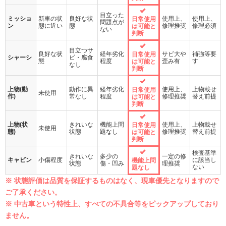
目立った
ミッショ
新車の状
良好な状
使用上、
使用上、
日常使用
問題点が
ン
態に近い
態
修理推奨
修理必須
は可能と
ない
判断
目立つサ
良好な状
経年劣化
サビ大や
補強等要
日常使用
シャーシ
ビ・腐食
態
程度
歪み有
す
は可能と
なし
判断
上物(動
動作に異
経年劣化
使用上、
上物載せ
日常使用
未使用
作)
常なし
程度
修理推奨
替え前提
は可能と
判断
上物(状
きれいな
機能上問
使用上、
上物載せ
日常使用
未使用
態)
状態
題なし
修理推奨
替え前提
は可能と
判断
検査基準
きれいな
多少の
一定の修
キャビン
小傷程度
に該当し
機能上問
状態
傷・凹み
理推奨
ない
題なし
※ 状態評価は品質を保証するものはなく、現車優先となりますので
ご了承ください。
※ 中古車という特性上、すべての不具合等をピックアップしており
ません。