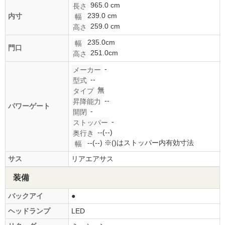
965.0 cm
長さ
239.0 cm
内寸
幅
259.0 cm
高さ
235.0cm
幅
門口
251.0cm
高さ
-
メーカー
--
型式
無
タイプ
--
昇降能力
パワーゲート
-
開閉
-
ストッパー
--(--)
奥行き
--(--)
※()はストッパー内有効寸法
幅
サス
リアエアサス
装備
バックアイ
●
ヘッドランプ
LED