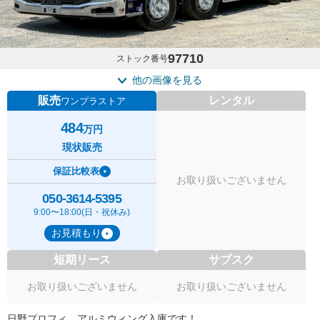
97710
ストック番号
他の画像を見る
販売
レンタル
ワンプラストア
484
万円
現状販売
保証比較表
お取り扱いございません
050-3614-5395
9:00〜18:00(日・祝休み)
お見積もり
短期リース
サブスク
お取り扱いございません
お取り扱いございません
日野プロフィ アルミウィング入庫です！