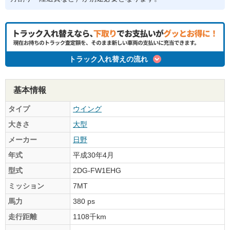
トラック入れ替えの流れ
基本情報
タイプ
ウイング
大きさ
大型
メーカー
日野
年式
平成30年4月
型式
2DG-FW1EHG
ミッション
7MT
馬力
380 ps
走行距離
1108千km