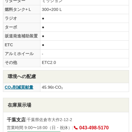
リターダー
ミッション
燃料タンク+Ｌ
300+200 L
ラジオ
●
ターボ
●
坂道発進補助装置
●
ETC
●
アルミホイール
-
その他
ETC2.0
環境への配慮
CO₂削減貢献量
45.96t-CO₂
在庫展示場
千葉支店
|
千葉県佐倉市大作2-12-2
営業時間 9:00〜18:00（日・祝休）
|
📞 043-498-5170