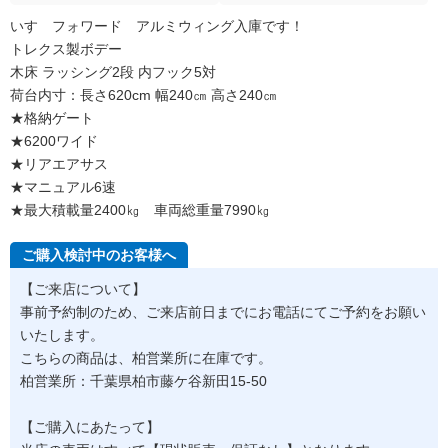
いすゞフォワード アルミウィング入庫です！
トレクス製ボデー
木床 ラッシング2段 内フック5対
荷台内寸：長さ620cm 幅240㎝ 高さ240㎝
★格納ゲート
★6200ワイド
★リアエアサス
★マニュアル6速
★最大積載量2400㎏ 車両総重量7990㎏
ご購入検討中のお客様へ
【ご来店について】
事前予約制のため、ご来店前日までにお電話にてご予約をお願い
いたします。
こちらの商品は、柏営業所に在庫です。
柏営業所：千葉県柏市藤ケ谷新田15-50
【ご購入にあたって】