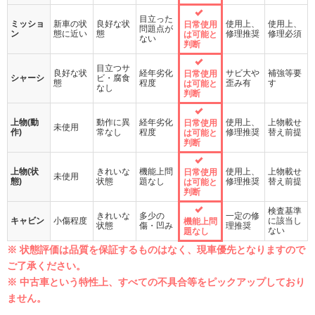
目立った
ミッショ
新車の状
良好な状
使用上、
使用上、
日常使用
問題点が
ン
態に近い
態
修理推奨
修理必須
は可能と
ない
判断
目立つサ
良好な状
経年劣化
サビ大や
補強等要
日常使用
シャーシ
ビ・腐食
態
程度
歪み有
す
は可能と
なし
判断
上物(動
動作に異
経年劣化
使用上、
上物載せ
日常使用
未使用
作)
常なし
程度
修理推奨
替え前提
は可能と
判断
上物(状
きれいな
機能上問
使用上、
上物載せ
日常使用
未使用
態)
状態
題なし
修理推奨
替え前提
は可能と
判断
検査基準
きれいな
多少の
一定の修
キャビン
小傷程度
に該当し
機能上問
状態
傷・凹み
理推奨
ない
題なし
※ 状態評価は品質を保証するものはなく、現車優先となりますので
ご了承ください。
※ 中古車という特性上、すべての不具合等をピックアップしており
ません。