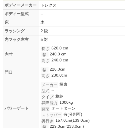
ボディーメーカー
トレクス
ボディー型式
--
床
木
ラッシング
2 段
内フック左右
5 対
620.0 cm
長さ
240.0 cm
内寸
幅
240.0 cm
高さ
226.0cm
幅
門口
230.0cm
高さ
極東
メーカー
--
型式
格納
タイプ
1000kg
昇降能力
パワーゲート
オートターン
開閉
有(分割可)
ストッパー
157.0cm(139.0cm)
奥行き
229.0cm(233.0cm)
幅