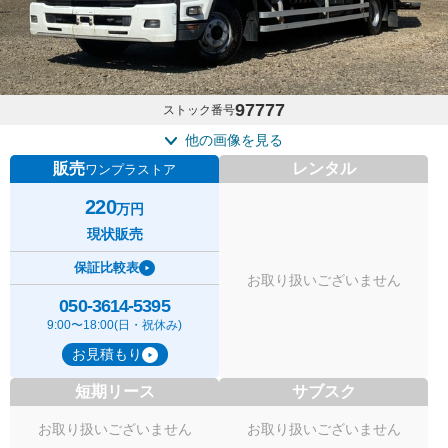
97777
ストック番号
他の画像を見る
販売
レンタル
ワンプラストア
220
万円
現状販売
保証比較表
お取り扱いございません
050-3614-5395
9:00〜18:00(日・祝休み)
お見積もり
短期リース
サブスク
お取り扱いございません
お取り扱いございません