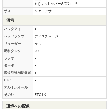
※()はストッパー内有効寸法
サス
リアエアサス
装備
バックアイ
●
ヘッドランプ
ディスチャージ
リターダー
なし
燃料タンク+Ｌ
200 L
ラジオ
●
ターボ
●
坂道発進補助装置
●
ETC
●
アルミホイール
-
その他
ETC1.0
環境への配慮