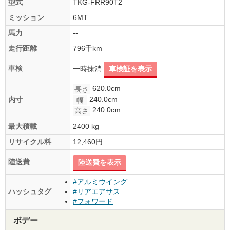
型式
TKG-FRR90T2
ミッション
6MT
馬力
--
走行距離
796千km
車検
一時抹消
車検証を表示
620.0cm
長さ
240.0cm
内寸
幅
240.0cm
高さ
最大積載
2400 kg
リサイクル料
12,460円
陸送費
陸送費を表示
#アルミウイング
ハッシュタグ
#リアエアサス
#フォワード
ボデー