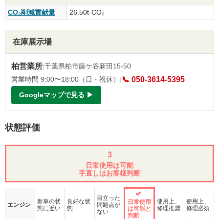
CO₂削減貢献量
26.50t-CO₂
在庫展示場
柏営業所
|
千葉県柏市藤ケ谷新田15-50
営業時間 9:00〜18:00（日・祝休）
|
📞 050-3614-5395
Googleマップで見る ▶
状態評価
3
日常使用は可能
手直しはお客様判断
目立った
新車の状
良好な状
使用上、
使用上、
日常使用
エンジン
問題点が
態に近い
態
修理推奨
修理必須
は可能と
ない
判断