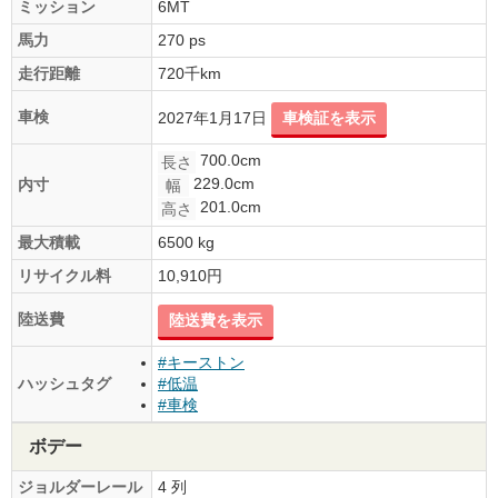
ミッション
6MT
馬力
270 ps
走行距離
720千km
車検
2027年1月17日
車検証を表示
700.0cm
長さ
229.0cm
内寸
幅
201.0cm
高さ
最大積載
6500 kg
リサイクル料
10,910円
陸送費
陸送費を表示
#キーストン
ハッシュタグ
#低温
#車検
ボデー
ジョルダーレール
4 列