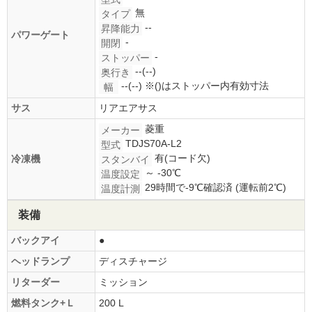
無
タイプ
--
昇降能力
パワーゲート
-
開閉
-
ストッパー
--(--)
奥行き
--(--)
※()はストッパー内有効寸法
幅
サス
リアエアサス
菱重
メーカー
TDJS70A-L2
型式
有(コード欠)
冷凍機
スタンバイ
～ -30℃
温度設定
29時間で-9℃確認済 (運転前2℃)
温度計測
装備
バックアイ
●
ヘッドランプ
ディスチャージ
リターダー
ミッション
燃料タンク+Ｌ
200 L