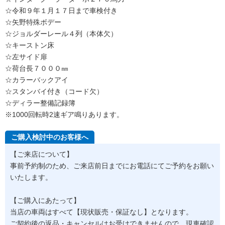
☆令和９年１月１７日まで車検付き
☆矢野特殊ボデー
☆ジョルダーレール４列（本体欠）
☆キーストン床
☆左サイド扉
☆荷台長７０００㎜
☆カラーバックアイ
☆スタンバイ付き（コード欠）
☆ディラー整備記録簿
※1000回転時2速ギア鳴りあります。
ご購入検討中のお客様へ
【ご来店について】
事前予約制のため、ご来店前日までにお電話にてご予約をお願い
いたします。
【ご購入にあたって】
当店の車両はすべて【現状販売・保証なし】となります。
ご契約後の返品・キャンセルはお受けできませんので、現車確認