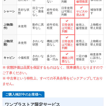
ない
判断
修理推奨
目立つサ
日常使用
良好な状
経年劣化
補強等要
シャーシ
ビ・腐食
は可能と
サビ大や
態
程度
す
なし
判断
歪み有
上物(動
動作に異
経年劣化
上物載せ
日常使用
使用上、
未使用
作)
常なし
程度
替え前提
は可能と
修理推奨
判断
上物(状
きれいな
機能上問
使用上、
上物載せ
日常使用
未使用
態)
状態
題なし
修理推奨
替え前提
は可能と
判断
検査基準
きれいな
多少の
一定の修
キャビン
小傷程度
に該当し
機能上問
状態
傷・凹み
理推奨
ない
題なし
※ 状態評価は品質を保証するものはなく、現車優先となりますので
ご了承ください。
※ 中古車という特性上、すべての不具合等をピックアップしており
ません。
ご購入検討中のお客様へ
ワンプラストア限定サービス