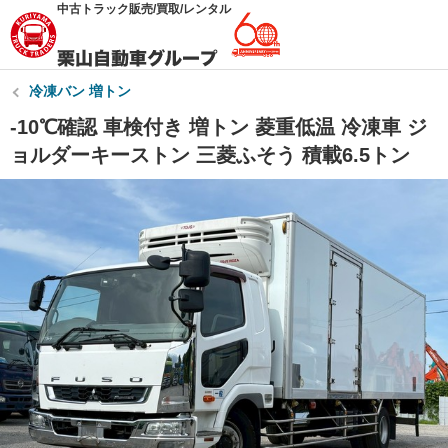
中古トラック販売/買取/レンタル
冷凍バン 増トン
-10℃確認 車検付き 増トン 菱重低温 冷凍車 ジ
ョルダーキーストン 三菱ふそう 積載6.5トン