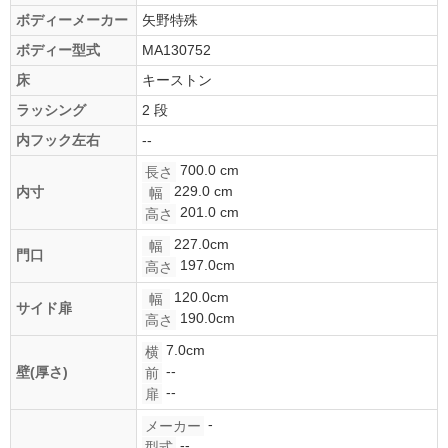
ボディーメーカー
矢野特殊
ボディー型式
MA130752
床
キーストン
ラッシング
2 段
内フック左右
--
700.0 cm
長さ
229.0 cm
内寸
幅
201.0 cm
高さ
227.0cm
幅
門口
197.0cm
高さ
120.0cm
幅
サイド扉
190.0cm
高さ
7.0cm
横
--
壁(厚さ)
前
--
扉
-
メーカー
--
型式