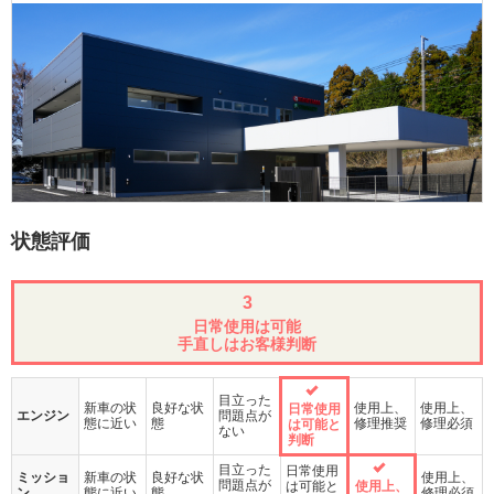
状態評価
3
日常使用は可能
手直しはお客様判断
目立った
新車の状
良好な状
使用上、
使用上、
日常使用
エンジン
問題点が
態に近い
態
修理推奨
修理必須
は可能と
ない
判断
目立った
日常使用
ミッショ
新車の状
良好な状
使用上、
問題点が
は可能と
使用上、
ン
態に近い
態
修理必須