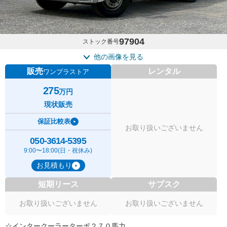
97904
ストック番号
他の画像を見る
販売
レンタル
ワンプラストア
275
万円
現状販売
保証比較表
お取り扱いございません
050-3614-5395
9:00〜18:00(日・祝休み)
お見積もり
短期リース
サブスク
お取り扱いございません
お取り扱いございません
☆インタークーラーターボ２７０馬力