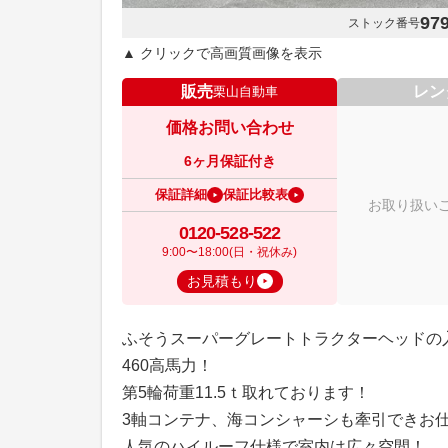
97
ストック番号
▲ クリックで高画質画像を表示
販売
レン
栗山自動車
価格お問い合わせ
6ヶ月保証付き
保証詳細
保証比較表
お取り扱い
0120-528-522
9:00〜18:00(日・祝休み)
お見積もり
ふそうスーパーグレートトラクターヘッドの
460高馬力！
第5輪荷重11.5ｔ取れております！
3軸コンテナ、海コンシャーシも牽引できお
人気のハイルーフ仕様で室内は広々空間！