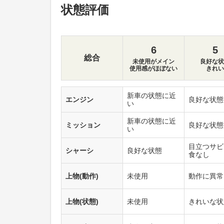
状態評価
6
5
総合
未使用がメイン
良好な状
使用感がほぼない
きれい
新車の状態に近
エンジン
良好な状態
い
新車の状態に近
ミッション
良好な状態
い
目立つサビ
シャーシ
良好な状態
食なし
上物(動作)
未使用
動作に異常
上物(状態)
未使用
きれいな状