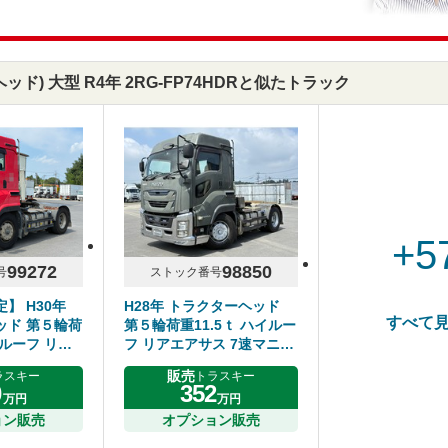
ド) 大型 R4年 2RG-FP74HDRと似たトラック
+5
99272
98850
号
ストック番号
】 H30年
H28年 トラクターヘッド
すべて
ッド 第５輪荷
第５輪荷重11.5ｔ ハイルー
イルーフ リア
フ リアエアサス 7速マニュ
マニュアル い
アル いすゞギガ
販売
ラスキー
トラスキー
0
352
万円
万円
ョン販売
オプション販売