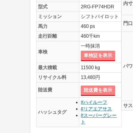
内寸
型式
2RG-FP74HDR
ミッション
シフトパイロット
門口
馬力
460 ps
走行距離
460千km
一時抹消
車検
車検証を表示
パワ
最大積載
11500 kg
リサイクル料
13,480円
陸送費
陸送費を表示
#ハイルーフ
サス
#リアエアサス
ハッシュタグ
#スーパーグレー
ト