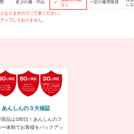
態
多少の傷・凹み
一定の修理推奨
なし
しな
先となりますのでご了承ください。
クアップしておりません。
あんしんの３大保証
要部品は180日！あんしんのフ
ロー体制でお客様をバックアッ