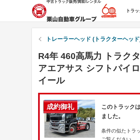
中古トラック販売/買取/レンタル
トラッ
トレーラーヘッド (トラクターヘッド)
R4年 460高馬力 トラク
アエアサス シフトパイロ
イール
成約御礼
このトラック
ました。
条件の似たトラ
ご覧ください。