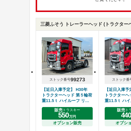
三菱ふそう トレーラーヘッド (トラクターヘッ
99273
ストック番号
ストック番
【近日入庫予定】 H30年
【近日入庫予定
トラクターヘッド 第５輪荷
トラクターヘ
重11.5ｔ ハイルーフ リア
重11.5ｔ ハ
エアサス 7速マニュアル い
エアサス 7速
販売
販売
トラスキー
ト
すゞギガ
すゞギガ
550
44
万円
オプション販売
オプシ