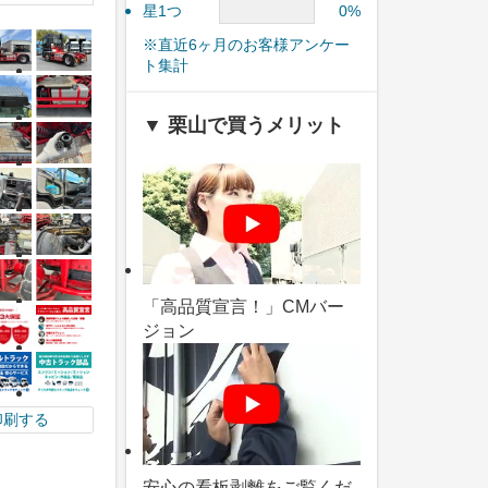
星1つ
0%
※直近6ヶ月のお客様アンケー
ト集計
▼ 栗山で買うメリット
「高品質宣言！」CMバー
ジョン
印刷する
安心の看板剥離をご覧くだ