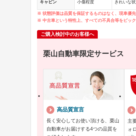
キャビン
小傷程度
きれいな状
※ 状態評価は品質を保証するものはなく、現車優
※ 中古車という特性上、すべての不具合等をピッ
ご購入検討中のお客様へ
栗山自動車限定サービス
高品質宣言
長く安心してお使い頂ける、栗山
主
自動車がお届けする4つの品質を
ォ