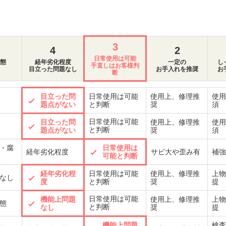
3
4
2
日常使用は可能
態
経年劣化程度
一定の
し
手直しはお客様判
目立った問題なし
お手入れを推奨
お
断
目立った問
日常使用は可能
使用上、修理推
使用
題点がない
と判断
奨
須
日常使用は可能
目立った問
使用上、修理推
使用
と判断
題点がない
奨
須
・腐
日常使用は
経年劣化程度
サビ大や歪み有
補強
可能と判断
経年劣化程
日常使用は可能
使用上、修理推
上物
なし
度
と判断
奨
提
日常使用は可能
機能上問題
使用上、修理推
上物
態
と判断
なし
奨
提
機能上問題
検査