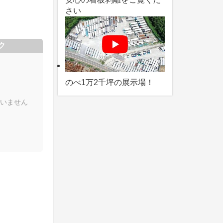
さい
ク
のべ1万2千坪の展示場！
いません