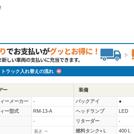
！
）
トラック入れ替えの流れ
デー
装備
ィーメーカー
-
バックアイ
●
ィー型式
RM-13-A
ヘッドランプ
LED
-
リターダー
-
--
燃料タンク+Ｌ
400 L
長さ