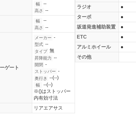
--
幅
ラジオ
●
--
高さ
ターボ
●
--
幅
坂道発進補助装置
●
--
高さ
ETC
●
-
メーカー
--
型式
アルミホイール
●
無
タイプ
その他
--
昇降能力
-
開閉
ーゲート
-
ストッパー
--(--)
奥行き
--(--)
幅
※()はストッパー
内有効寸法
リアエアサス