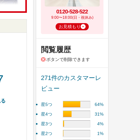
0120-528-522
9:00〜18:00(日・祝休み)
お見積もり
閲覧履歴
ボタンで削除できます
7
271件のカスタマーレ
ビュー
見る
星5つ
64%
星4つ
31%
星3つ
4%
星2つ
1%