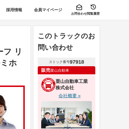
採用情報
会員マイページ
お問合わせ
閲覧履歴
このトラックのお
問い合わせ
ーフ リ
ルミホ
97918
ストック番号
販売
栗山自動車
栗山自動車工業
株式会社
会社概要 »