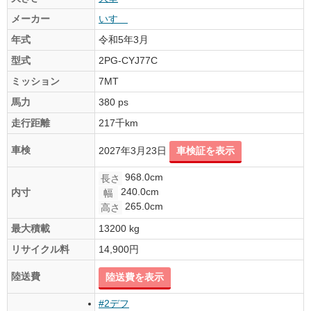
メーカー
いすゞ
年式
令和5年3月
型式
2PG-CYJ77C
ミッション
7MT
馬力
380 ps
走行距離
217千km
車検
2027年3月23日
車検証を表示
968.0cm
長さ
240.0cm
内寸
幅
265.0cm
高さ
最大積載
13200 kg
リサイクル料
14,900円
陸送費
陸送費を表示
#2デフ