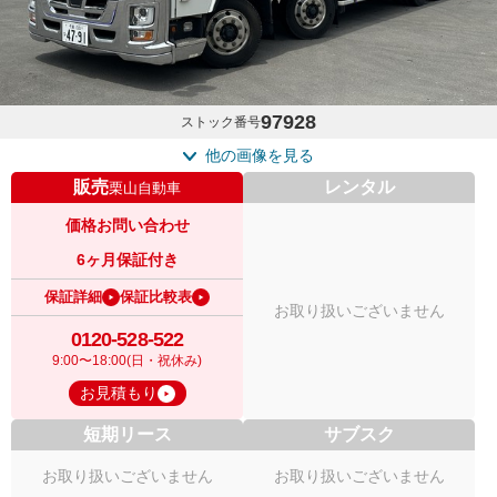
97928
ストック番号
他の画像を見る
販売
レンタル
栗山自動車
価格お問い合わせ
6ヶ月保証付き
保証詳細
保証比較表
お取り扱いございません
0120-528-522
9:00〜18:00(日・祝休み)
お見積もり
短期リース
サブスク
お取り扱いございません
お取り扱いございません