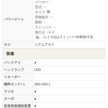
-
メーカー
--
型式
無
タイプ
--
昇降能力
パワーゲート
-
開閉
-
ストッパー
--(--)
奥行き
--(--)
※()はストッパー内有効寸法
幅
サス
リアエアサス
装備
バックアイ
●
ヘッドランプ
LED
リターダー
-
燃料タンク+Ｌ
300+300 L
ラジオ
●
ターボ
●
坂道発進補助装置
●