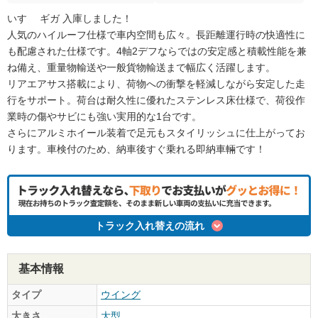
いすゞ ギガ 入庫しました！
人気のハイルーフ仕様で車内空間も広々。長距離運行時の快適性に
も配慮された仕様です。4軸2デフならではの安定感と積載性能を兼
ね備え、重量物輸送や一般貨物輸送まで幅広く活躍します。
リアエアサス搭載により、荷物への衝撃を軽減しながら安定した走
行をサポート。荷台は耐久性に優れたステンレス床仕様で、荷役作
業時の傷やサビにも強い実用的な1台です。
さらにアルミホイール装着で足元もスタイリッシュに仕上がってお
ります。車検付のため、納車後すぐ乗れる即納車輛です！
トラック入れ替えの流れ
基本情報
タイプ
ウイング
大きさ
大型