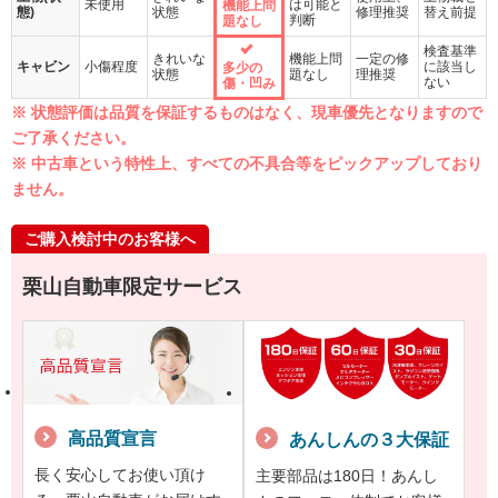
未使用
は可能と
機能上問
態)
状態
修理推奨
替え前提
判断
題なし
検査基準
きれいな
機能上問
一定の修
キャビン
小傷程度
に該当し
多少の
状態
題なし
理推奨
ない
傷・凹み
※ 状態評価は品質を保証するものはなく、現車優先となりますので
ご了承ください。
※ 中古車という特性上、すべての不具合等をピックアップしており
ません。
ご購入検討中のお客様へ
栗山自動車限定サービス
高品質宣言
あんしんの３大保証
長く安心してお使い頂け
主要部品は180日！あんし