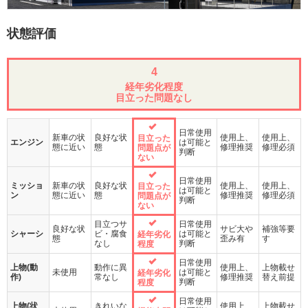
状態評価
4
経年劣化程度
目立った問題なし
日常使用
新車の状
良好な状
使用上、
使用上、
目立った
エンジン
は可能と
態に近い
態
修理推奨
修理必須
問題点が
判断
ない
日常使用
ミッショ
新車の状
良好な状
使用上、
使用上、
目立った
は可能と
ン
態に近い
態
修理推奨
修理必須
問題点が
判断
ない
目立つサ
日常使用
良好な状
サビ大や
補強等要
シャーシ
ビ・腐食
は可能と
経年劣化
態
歪み有
す
なし
判断
程度
日常使用
上物(動
動作に異
使用上、
上物載せ
未使用
は可能と
経年劣化
作)
常なし
修理推奨
替え前提
判断
程度
日常使用
上物(状
きれいな
使用上、
上物載せ