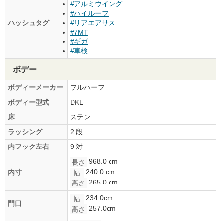
#アルミウイング
#ハイルーフ
ハッシュタグ
#リアエアサス
#7MT
#ギガ
#車検
ボデー
ボディーメーカー
フルハーフ
ボディー型式
DKL
床
ステン
ラッシング
2 段
内フック左右
9 対
968.0 cm
長さ
240.0 cm
内寸
幅
265.0 cm
高さ
234.0cm
幅
門口
257.0cm
高さ