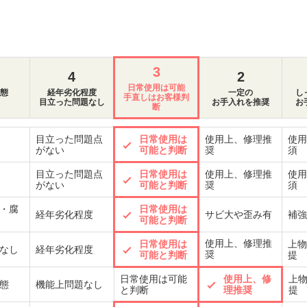
3
4
2
日常使用は可能
態
経年劣化程度
一定の
し
手直しはお客様判
目立った問題なし
お手入れを推奨
お
断
目立った問題点
日常使用は
使用上、修理推
使用
がない
可能と判断
奨
須
目立った問題点
日常使用は
使用上、修理推
使用
がない
可能と判断
奨
須
・腐
日常使用は
経年劣化程度
サビ大や歪み有
補強
可能と判断
使用上、修理推
日常使用は
上物
なし
経年劣化程度
奨
可能と判断
提
日常使用は可能
使用上、修
上
態
機能上問題なし
と判断
理推奨
提