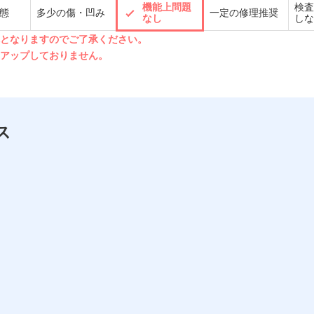
機能上問題
検査
態
多少の傷・凹み
一定の修理推奨
なし
しな
先となりますのでご了承ください。
クアップしておりません。
ス