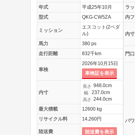
年式
平成25年10月
ラッ
型式
QKG-CW5ZA
内フ
エスコット(2ペダ
ミッション
ル)
内寸
馬力
380 ps
走行距離
832千km
門口
2026年10月15日
車検
車検証を表示
948.0cm
長さ
237.0cm
内寸
幅
244.0cm
高さ
最大積載
12600 kg
リサイクル料
14,260円
パワ
陸送費
陸送費を表示