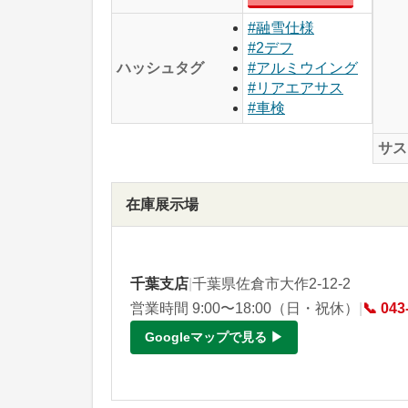
#融雪仕様
#2デフ
ハッシュタグ
#アルミウイング
#リアエアサス
#車検
サス
在庫展示場
千葉支店
|
千葉県佐倉市大作2-12-2
営業時間 9:00〜18:00（日・祝休）
|
📞 043
Googleマップで見る ▶