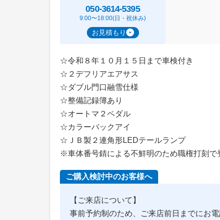
050-3614-5395
9:00〜18:00(日・祝休み)
お見積もり
☆令和８年１０月１５日まで車検付き
☆２デフリアエアサス
☆ダブル門口融雪仕様
☆整備記録簿あり
☆オートマ２ペダル
☆カラーバックアイ
☆ＪＢ製２連角形LEDテールランプ
※車体番号錆による不鮮明のため職権打刻で
ご購入検討中のお客様へ
【ご来店について】
事前予約制のため、ご来店前日までにお電