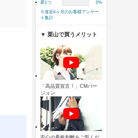
星1つ
0%
※直近6ヶ月のお客様アンケー
ト集計
▼ 栗山で買うメリット
「高品質宣言！」CMバー
ジョン
安心の看板剥離をご覧くだ