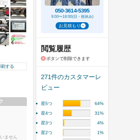
050-3614-5395
9:00〜18:00(日・祝休み)
お見積もり
閲覧履歴
ボタンで削除できます
印刷する
271件のカスタマーレ
ビュー
ク
星5つ
64%
星4つ
31%
星3つ
4%
星2つ
1%
いません