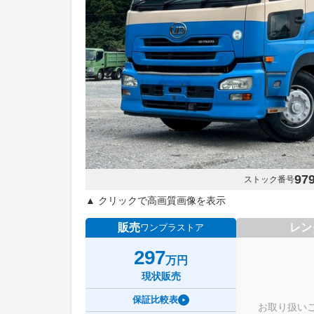
97
ストック番号
▲ クリックで高画質画像を表示
販売
レン
ワンプラストア
297
万円
現状販売
保証比較表
お取り扱い