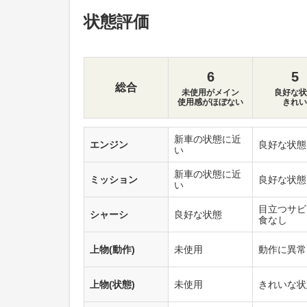
状態評価
6
5
総合
未使用がメイン
良好な状
使用感がほぼない
きれい
新車の状態に近
エンジン
良好な状態
い
新車の状態に近
ミッション
良好な状態
い
目立つサビ
シャーシ
良好な状態
食なし
上物(動作)
未使用
動作に異常
上物(状態)
未使用
きれいな状