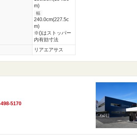
m)
幅
240.0cm(227.5c
m)
※()はストッパー
内有効寸法
リアエアサス
-498-5170