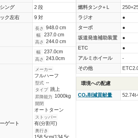
シング
2 段
燃料タンク+Ｌ
250+2
ック左右
9 対
ラジオ
●
948.0 cm
ターボ
●
長さ
237.0 cm
幅
坂道発進補助装置
●
244.0 cm
高さ
ETC
●
237.0cm
幅
アルミホイール
-
243.0cm
高さ
その他
ETC2.
メーカー
フルハーフ
--
型式
環境への配慮
跳上
タイプ
CO₂削減貢献量
52.74t
1000kg
昇降能力
開閉
オートターン
ストッパー
ーゲート
有(分割可)
奥行き
158.5cm(134.5c