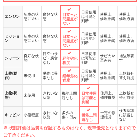
日常使用
新車の状
良好な状
使用上、
使用上、
目立った
エンジン
は可能と
態に近い
態
修理推奨
修理必須
問題点が
判断
ない
日常使用
ミッショ
新車の状
良好な状
使用上、
使用上、
目立った
は可能と
ン
態に近い
態
修理推奨
修理必須
問題点が
判断
ない
目立つサ
日常使用
良好な状
サビ大や
補強等要
シャーシ
ビ・腐食
は可能と
経年劣化
態
歪み有
す
なし
判断
程度
日常使用
上物(動
動作に異
使用上、
上物載せ
未使用
は可能と
経年劣化
作)
常なし
修理推奨
替え前提
判断
程度
上物(状
きれいな
使用上、
上物載せ
機能上問
日常使用
未使用
態)
状態
修理推奨
替え前提
題なし
は可能と
判断
検査基準
きれいな
多少の
一定の修
キャビン
小傷程度
に該当し
機能上問
状態
傷・凹み
理推奨
ない
題なし
※ 状態評価は品質を保証するものはなく、現車優先となりますので
ご了承ください。