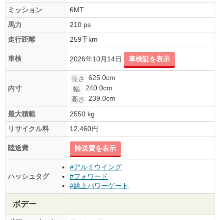
ミッション
6MT
馬力
210 ps
走行距離
259千km
車検
2026年10月14日
車検証を表示
625.0cm
長さ
240.0cm
内寸
幅
239.0cm
高さ
最大積載
2550 kg
リサイクル料
12,460円
陸送費
陸送費を表示
#アルミウイング
ハッシュタグ
#フォワード
#跳上パワーゲート
ボデー