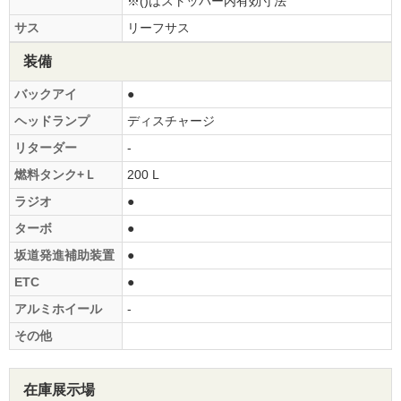
※()はストッパー内有効寸法
サス
リーフサス
装備
バックアイ
●
ヘッドランプ
ディスチャージ
リターダー
-
燃料タンク+Ｌ
200 L
ラジオ
●
ターボ
●
坂道発進補助装置
●
ETC
●
アルミホイール
-
その他
在庫展示場