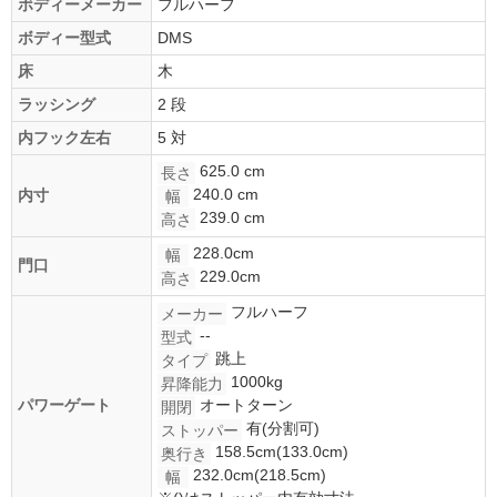
ボディーメーカー
フルハーフ
ボディー型式
DMS
床
木
ラッシング
2 段
内フック左右
5 対
625.0 cm
長さ
240.0 cm
内寸
幅
239.0 cm
高さ
228.0cm
幅
門口
229.0cm
高さ
フルハーフ
メーカー
--
型式
跳上
タイプ
1000kg
昇降能力
パワーゲート
オートターン
開閉
有(分割可)
ストッパー
158.5cm(133.0cm)
奥行き
232.0cm(218.5cm)
幅