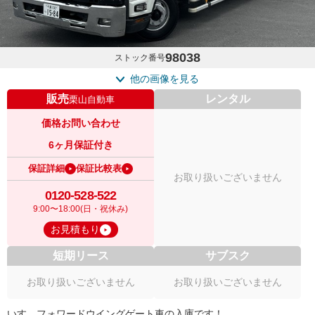
98038
ストック番号
他の画像を見る
販売
レンタル
栗山自動車
価格お問い合わせ
6ヶ月保証付き
保証詳細
保証比較表
お取り扱いございません
0120-528-522
9:00〜18:00(日・祝休み)
お見積もり
短期リース
サブスク
お取り扱いございません
お取り扱いございません
いすゞフォワードウイングゲート車の入庫です！