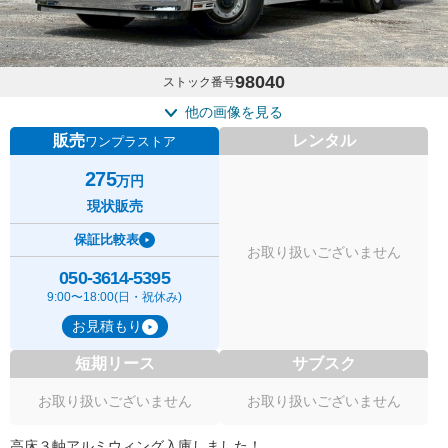
98040
ストック番号
他の画像を見る
販売
レンタル
ワンプラストア
275
万円
現状販売
保証比較表
お取り扱いございません
050-3614-5395
9:00〜18:00(日・祝休み)
お見積もり
短期リース
サブスク
お取り扱いございません
お取り扱いございません
高床３軸アルミウィング入庫しました！