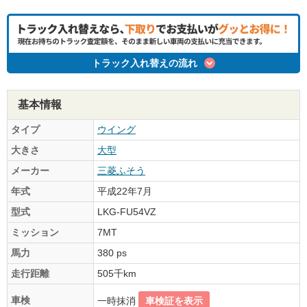
トラック入れ替えの流れ
基本情報
タイプ
ウイング
大きさ
大型
メーカー
三菱ふそう
年式
平成22年7月
型式
LKG-FU54VZ
ミッション
7MT
馬力
380 ps
走行距離
505千km
車検
一時抹消
車検証を表示