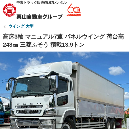
中古トラック販売/買取/レンタル
ウイング 大型
高床3軸 マニュアル7速 パネルウイング 荷台高
248㎝ 三菱ふそう 積載13.9トン