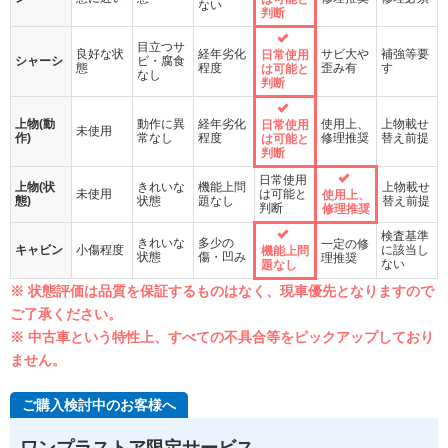
ない
判断
目立つサ
良好な状
経年劣化
サビ大や
補強等要
日常使用
シャーシ
ビ・腐食
態
程度
歪み有
す
は可能と
なし
判断
上物(動
動作に異
経年劣化
使用上、
上物載せ
日常使用
未使用
作)
常なし
程度
修理推奨
替え前提
は可能と
判断
日常使用
上物(状
きれいな
機能上問
上物載せ
未使用
は可能と
使用上、
態)
状態
題なし
替え前提
判断
修理推奨
検査基準
きれいな
多少の
一定の修
キャビン
小傷程度
に該当し
機能上問
状態
傷・凹み
理推奨
ない
題なし
※ 状態評価は品質を保証するものはなく、現車優先となりますので
ご了承ください。
※ 中古車という特性上、すべての不具合等をピックアップしており
ません。
ご購入検討中のお客様へ
ワンプラストア限定サービス