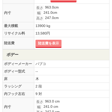
963.0cm
長さ
241.0cm
内寸
幅
247.0cm
高さ
最大積載
13900 kg
リサイクル料
13,580円
陸送費
陸送費を表示
ボデー
ボディーメーカー
パブコ
ボディー型式
--
床
木
ラッシング
2 段
内フック左右
9 対
963.0 cm
長さ
241.0 cm
内寸
幅
247.0 cm