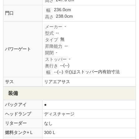
高さ
236.0cm
幅
門口
238.0cm
高さ
-
メーカー
--
型式
無
タイプ
--
昇降能力
パワーゲート
-
開閉
-
ストッパー
--(--)
奥行き
--(--)
※()はストッパー内有効寸法
幅
サス
リアエアサス
装備
バックアイ
●
ヘッドランプ
ディスチャージ
リターダー
なし
燃料タンク+Ｌ
300 L