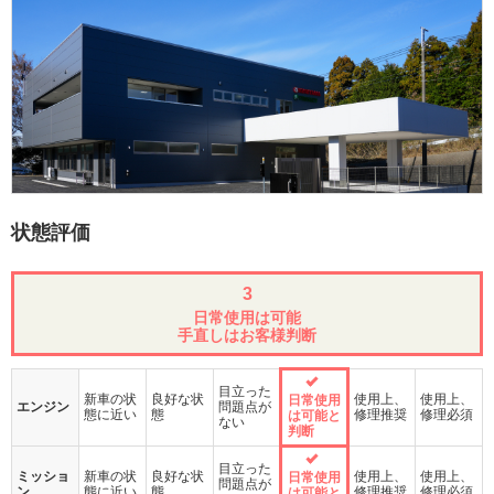
状態評価
3
日常使用は可能
手直しはお客様判断
目立った
新車の状
良好な状
使用上、
使用上、
日常使用
エンジン
問題点が
態に近い
態
修理推奨
修理必須
は可能と
ない
判断
目立った
ミッショ
新車の状
良好な状
使用上、
使用上、
日常使用
問題点が
ン
態に近い
態
修理推奨
修理必須
は可能と