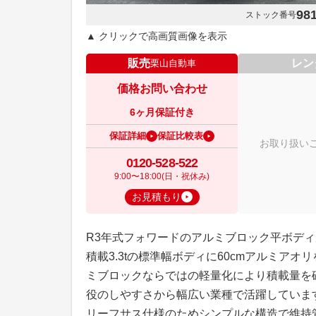
98
ストック番号
▲ クリックで高画質画像を表示
販売
レン
栗山自動車
価格お問い合わせ
6ヶ月保証付き
保証詳細
保証比較表
お取り扱い
0120-528-522
9:00〜18:00(日・祝休み)
お見積もり
R3年式フォワードのアルミブロック平ボデ
積載3.3tの標準幅ボディに60cmアルミ
ミブロックならではの軽量化により積載量を
役のしやすさから幅広い業種で活躍していま
リーフサス仕様のためシンプルな構造で維持