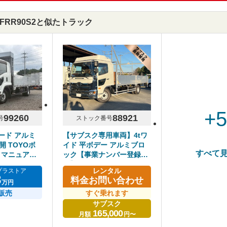
-FRR90S2と似たトラック
+
99260
88921
号
ストック番号
ワード アルミ
【サブスク専用車両】4tワ
開 TOYOボ
イド 平ボデー アルミブロ
すべて
 マニュアル
ック【事業ナンバー登録
可】
レンタル
プラストア
8
料金お問い合わせ
万円
販売
すぐ乗れます
サブスク
165,000
月額
円〜