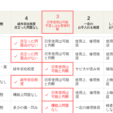
3
4
2
日常使用は可能
態
経年劣化程度
一定の
し
手直しはお客様判
目立った問題なし
お手入れを推奨
お
断
目立った問
日常使用は可能
使用上、修理推
使用
題点がない
と判断
奨
須
日常使用は可能
目立った問
使用上、修理推
使用
と判断
題点がない
奨
須
・腐
日常使用は
経年劣化程度
サビ大や歪み有
補強
可能と判断
経年劣化程
日常使用は可能
使用上、修理推
上物
なし
度
と判断
奨
提
日常使用は
使用上、修理推
上物
態
機能上問題なし
可能と判断
奨
提
機能上問題
検査
態
多少の傷・凹み
一定の修理推奨
なし
しな