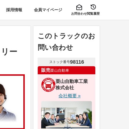
採用情報
会員マイページ
お問合わせ
閲覧履歴
このトラックのお
問い合わせ
 リー
98116
ストック番号
販売
栗山自動車
栗山自動車工業
株式会社
会社概要 »