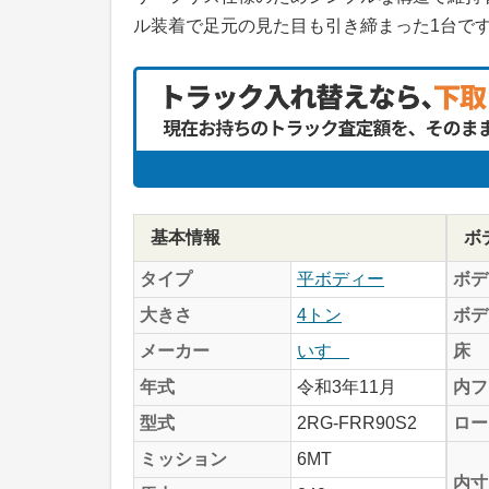
ル装着で足元の見た目も引き締まった1台で
基本情報
ボ
タイプ
平ボディー
ボデ
大きさ
4トン
ボデ
メーカー
いすゞ
床
年式
令和3年11月
内フ
型式
2RG-FRR90S2
ロー
ミッション
6MT
内寸