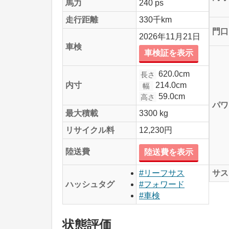
馬力
240 ps
走行距離
330千km
門口
2026年11月21日
車検
車検証を表示
620.0cm
長さ
214.0cm
内寸
幅
59.0cm
高さ
パワ
最大積載
3300 kg
リサイクル料
12,230円
陸送費
陸送費を表示
サス
#リーフサス
ハッシュタグ
#フォワード
#車検
状態評価