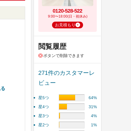
0120-528-522
9:00〜18:00(日・祝休み)
お見積もり
閲覧履歴
ボタンで削除できます
5
271件のカスタマーレ
ビュー
見る
星5つ
64%
星4つ
31%
星3つ
4%
星2つ
1%