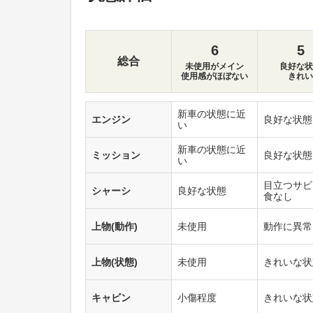
6
5
総合
未使用がメイン
良好な状
使用感がほぼない
きれい
新車の状態に近
エンジン
良好な状態
い
新車の状態に近
ミッション
良好な状態
い
目立つサビ
シャーシ
良好な状態
食なし
上物(動作)
未使用
動作に異常
上物(状態)
未使用
きれいな状
キャビン
小傷程度
きれいな状