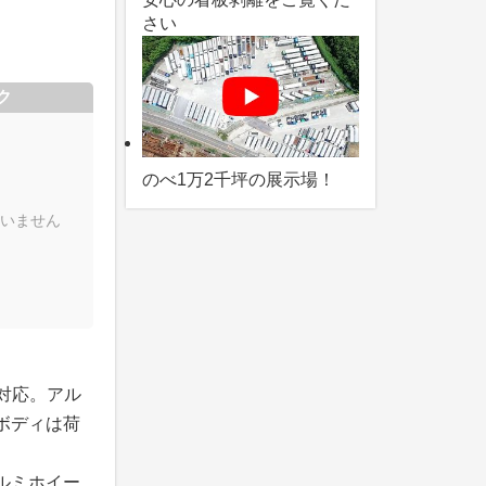
さい
ク
のべ1万2千坪の展示場！
いません
に対応。アル
ボディは荷
ルミホイー