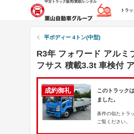
中古トラック販売/買取/レンタル
トラッ
平ボディー 4トン(中型)
R3年 フォワード アルミ
フサス 積載3.3t 車検付
成約御礼
このトラック
ました。
条件の似たトラ
ご覧ください。