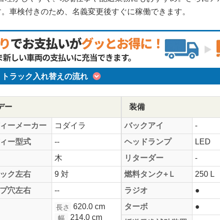
す。車検付きのため、名義変更後すぐに稼働できます。
トラック入れ替えの流れ
デー
装備
ィーメーカー
コダイラ
バックアイ
-
ィー型式
--
ヘッドランプ
LED
木
リターダー
-
ック左右
9 対
燃料タンク+Ｌ
250 L
プ穴左右
--
ラジオ
●
620.0 cm
ターボ
●
長さ
214.0 cm
幅