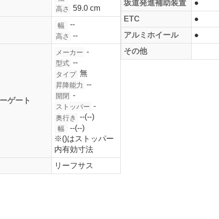
坂道発進補助装置
●
59.0 cm
高さ
ETC
●
--
幅
アルミホイール
●
--
高さ
その他
-
メーカー
--
型式
無
タイプ
--
昇降能力
-
開閉
ーゲート
-
ストッパー
--(--)
奥行き
--(--)
幅
※()はストッパー
内有効寸法
リーフサス