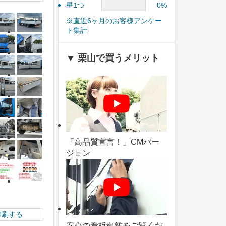
星1つ
0%
※直近6ヶ月のお客様アンケー
ト集計
▼ 栗山で買うメリット
「高品質宣言！」CMバー
ジョン
印刷する
安心の看板剥離をご覧くだ