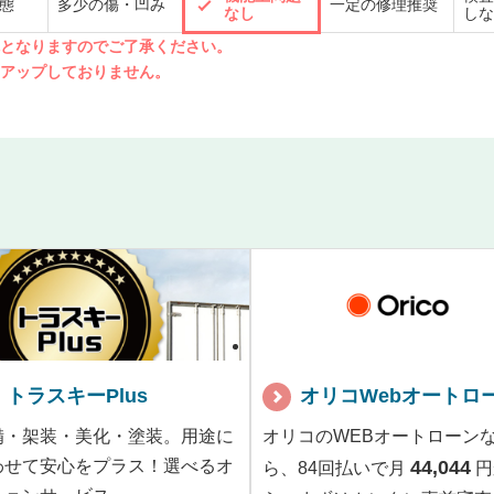
態
多少の傷・凹み
一定の修理推奨
なし
しな
先となりますのでご了承ください。
クアップしておりません。
トラスキーPlus
オリコWebオートロ
備・架装・美化・塗装。用途に
オリコのWEBオートローン
わせて安心をプラス！選べるオ
44,044
ら、84回払いで月
円