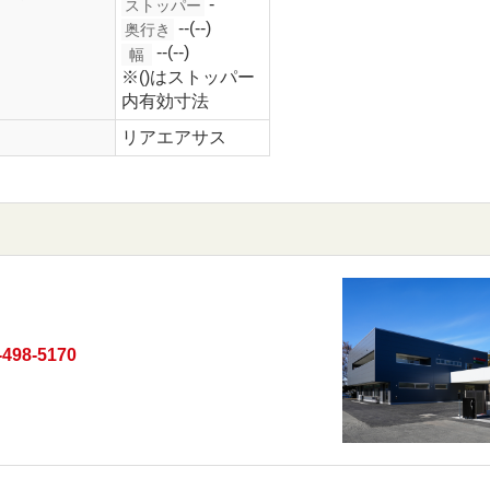
-
ストッパー
--(--)
奥行き
--(--)
幅
※()はストッパー
内有効寸法
リアエアサス
-498-5170