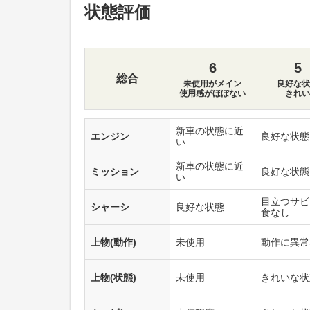
状態評価
6
5
総合
未使用がメイン
良好な状
使用感がほぼない
きれい
新車の状態に近
エンジン
良好な状態
い
新車の状態に近
ミッション
良好な状態
い
目立つサビ
シャーシ
良好な状態
食なし
上物(動作)
未使用
動作に異常
上物(状態)
未使用
きれいな状