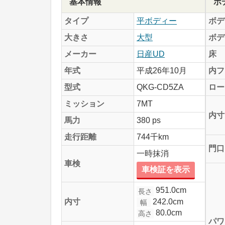
基本情報
ボ
タイプ
平ボディー
ボデ
大きさ
大型
ボデ
メーカー
日産UD
床
年式
平成26年10月
内フ
型式
QKG-CD5ZA
ロー
ミッション
7MT
内寸
馬力
380 ps
走行距離
744千km
門口
一時抹消
車検
車検証を表示
951.0cm
長さ
242.0cm
内寸
幅
80.0cm
高さ
パワ