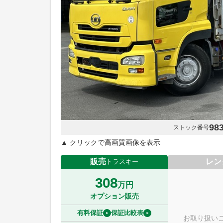
98
ストック番号
▲ クリックで高画質画像を表示
販売
レン
トラスキー
308
万円
オプション販売
有料保証
保証比較表
お取り扱い