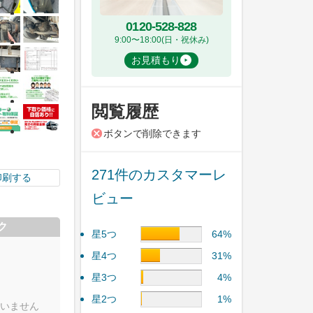
0120-528-828
9:00〜18:00(日・祝休み)
お見積もり
閲覧履歴
ボタンで削除できます
271件のカスタマーレ
印刷する
ビュー
ク
星5つ
64%
星4つ
31%
星3つ
4%
星2つ
1%
いません