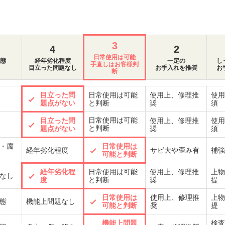
3
4
2
日常使用は可能
態
経年劣化程度
一定の
し
手直しはお客様判
目立った問題なし
お手入れを推奨
お
断
目立った問
日常使用は可能
使用上、修理推
使用
題点がない
と判断
奨
須
日常使用は可能
目立った問
使用上、修理推
使用
と判断
題点がない
奨
須
・腐
日常使用は
経年劣化程度
サビ大や歪み有
補強
可能と判断
経年劣化程
日常使用は可能
使用上、修理推
上物
なし
度
と判断
奨
提
日常使用は
使用上、修理推
上物
態
機能上問題なし
可能と判断
奨
提
機能上問題
検査