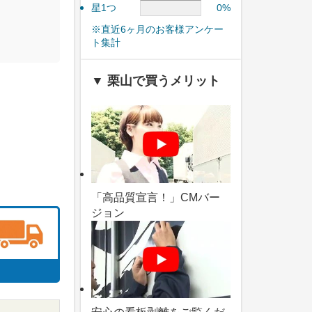
星1つ
0%
※直近6ヶ月のお客様アンケー
ト集計
▼ 栗山で買うメリット
「高品質宣言！」CMバー
ジョン