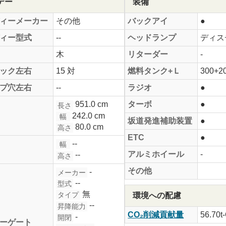
デー
装備
ィーメーカー
その他
バックアイ
●
ィー型式
--
ヘッドランプ
ディス
木
リターダー
-
ック左右
15 対
燃料タンク+Ｌ
300+2
プ穴左右
--
ラジオ
●
951.0 cm
ターボ
●
長さ
242.0 cm
幅
坂道発進補助装置
●
80.0 cm
高さ
ETC
●
--
幅
アルミホイール
-
--
高さ
その他
-
メーカー
--
型式
無
タイプ
環境への配慮
--
昇降能力
CO₂削減貢献量
56.70t
-
開閉
ーゲート