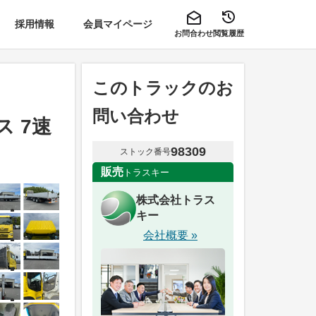
採用情報
会員マイページ
お問合わせ
閲覧履歴
このトラックのお
問い合わせ
ス 7速
98309
ストック番号
販売
トラスキー
株式会社トラス
キー
会社概要 »