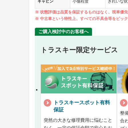
キャビン
小傷程度
きれいな状
※ 状態評価は品質を保証するものはなく、現車優
※ 中古車という特性上、すべての不具合等をピッ
ご購入検討中のお客様へ
トラスキー限定サービス
トラスキースポット有料
保証
整
突然の大きな修理費用に悩むこと
合
なく、一定の保証金額で安心をお