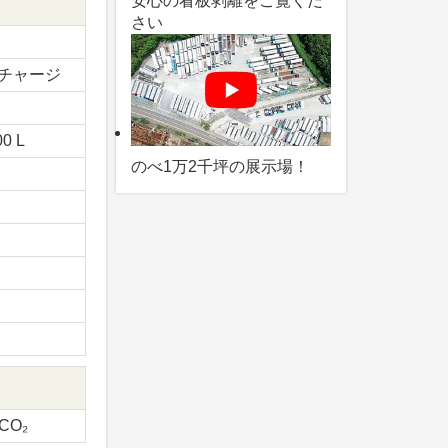
安心の看板剥離をご覧くだ
さい
チャージ
00 L
のべ1万2千坪の展示場！
-CO₂