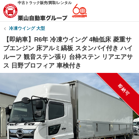
中古トラック販売/買取/レンタル
冷凍ウイング 大型
【即納車】R6年 冷凍ウイング 4軸低床 菱重サ
ブエンジン 床アルミ縞板 スタンバイ付き ハイ
ルーフ 観音ステン張り 台枠ステン リアエアサ
ス 日野プロフィア 車検付き
即納可