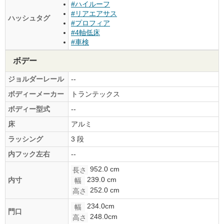
#ハイルーフ
#リアエアサス
ハッシュタグ
#プロフィア
#4軸低床
#車検
ボデー
ジョルダーレール
--
ボディーメーカー
トランテックス
ボディー型式
--
床
アルミ
ラッシング
3 段
内フック左右
--
952.0 cm
長さ
239.0 cm
内寸
幅
252.0 cm
高さ
234.0cm
幅
門口
248.0cm
高さ