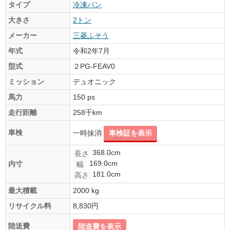
タイプ
冷凍バン
大きさ
2トン
メーカー
三菱ふそう
年式
令和2年7月
型式
２PG-FEAV0
ミッション
デュオニック
馬力
150 ps
走行距離
258千km
車検
一時抹消
車検証を表示
368.0cm
長さ
169.0cm
内寸
幅
181.0cm
高さ
最大積載
2000 kg
リサイクル料
8,830円
陸送費
陸送費を表示