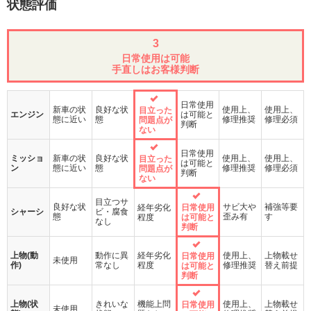
状態評価
3
日常使用は可能
手直しはお客様判断
日常使用
新車の状
良好な状
使用上、
使用上、
目立った
エンジン
は可能と
態に近い
態
修理推奨
修理必須
問題点が
判断
ない
日常使用
ミッショ
新車の状
良好な状
使用上、
使用上、
目立った
は可能と
ン
態に近い
態
修理推奨
修理必須
問題点が
判断
ない
目立つサ
良好な状
サビ大や
補強等要
経年劣化
日常使用
シャーシ
ビ・腐食
態
歪み有
す
程度
は可能と
なし
判断
上物(動
動作に異
経年劣化
使用上、
上物載せ
日常使用
未使用
作)
常なし
程度
修理推奨
替え前提
は可能と
判断
上物(状
きれいな
機能上問
使用上、
上物載せ
日常使用
未使用