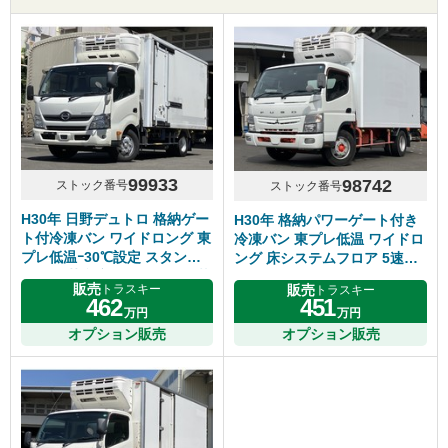
99933
98742
ストック番号
ストック番号
H30年 日野デュトロ 格納ゲー
H30年 格納パワーゲート付き
ト付冷凍バン ワイドロング 東
冷凍バン 東プレ低温 ワイドロ
プレ低温ｰ30℃設定 スタンバ
ング 床システムフロア 5速マ
イ付き 荷台床キーストン 積載
ニュアル ふそうキャンター
販売
販売
トラスキー
トラスキー
2900㎏ シフト6速MT
462
451
万円
万円
オプション販売
オプション販売