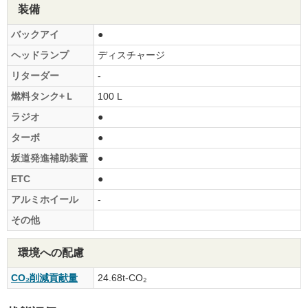
装備
バックアイ
●
ヘッドランプ
ディスチャージ
リターダー
-
燃料タンク+Ｌ
100 L
ラジオ
●
ターボ
●
坂道発進補助装置
●
ETC
●
アルミホイール
-
その他
環境への配慮
CO₂削減貢献量
24.68t-CO₂