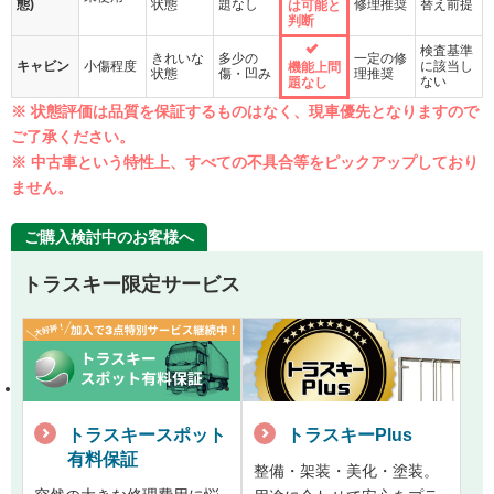
態)
状態
題なし
修理推奨
替え前提
は可能と
判断
検査基準
きれいな
多少の
一定の修
キャビン
小傷程度
に該当し
機能上問
状態
傷・凹み
理推奨
ない
題なし
※ 状態評価は品質を保証するものはなく、現車優先となりますので
ご了承ください。
※ 中古車という特性上、すべての不具合等をピックアップしており
ません。
ご購入検討中のお客様へ
トラスキー限定サービス
トラスキースポット
トラスキーPlus
有料保証
整備・架装・美化・塗装。