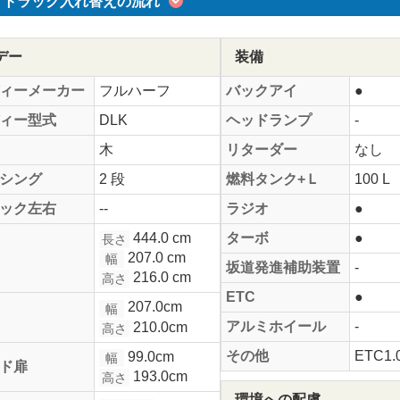
トラック入れ替えの流れ
デー
装備
ィーメーカー
フルハーフ
バックアイ
●
ィー型式
DLK
ヘッドランプ
-
木
リターダー
なし
シング
2 段
燃料タンク+Ｌ
100 L
ック左右
--
ラジオ
●
444.0 cm
ターボ
●
長さ
207.0 cm
幅
坂道発進補助装置
-
216.0 cm
高さ
ETC
●
207.0cm
幅
アルミホイール
-
210.0cm
高さ
その他
ETC1.
99.0cm
幅
ド扉
193.0cm
高さ
環境への配慮