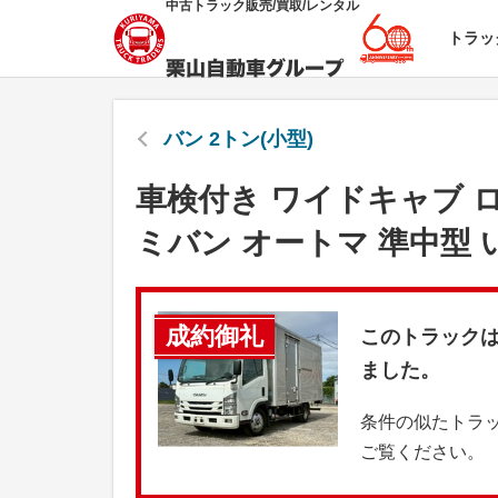
中古トラック販売/買取/レンタル
トラッ
バン 2トン(小型)
車検付き ワイドキャブ ロ
ミバン オートマ 準中型 
成約御礼
このトラック
ました。
条件の似たトラ
ご覧ください。