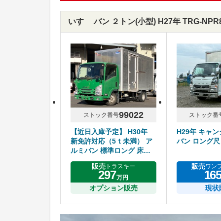
いすゞ バン ２トン(小型) H27年 TRG-N
99022
ストック番号
ストック番
【近日入庫予定】 H30年
H29年 キャ
新免許対応（5ｔ未満） ア
バン ロング尺
ルミバン 標準ロング 床鉄
板 サイド扉 内高218cm 5
販売
販売
トラスキー
ワン
速マニュアル いすゞエルフ
297
16
万円
オプション販売
現状