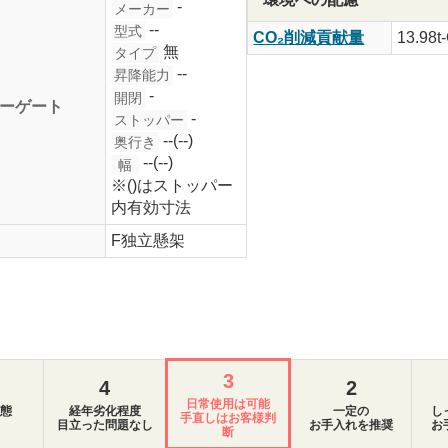
-
メーカー
--
型式
CO₂削減貢献量
13.98t
無
タイプ
--
昇降能力
-
開閉
ーゲート
-
ストッパー
--(--)
奥行き
--(--)
幅
※()はストッパー
内有効寸法
F独立懸架
3
4
2
日常使用は可能
態
経年劣化程度
一定の
し
手直しはお客様判
目立った問題なし
お手入れを推奨
お
断