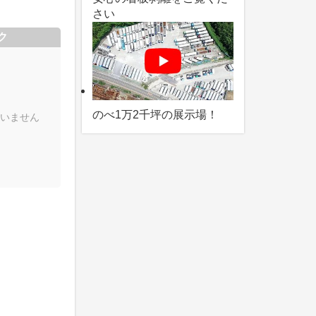
さい
ク
のべ1万2千坪の展示場！
いません