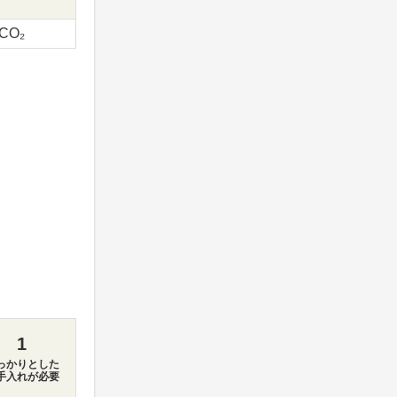
-CO₂
1
っかりとした
手入れが必要