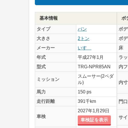
基本情報
ボ
タイプ
バン
ボデ
大きさ
2トン
ボデ
メーカー
いすゞ
床
年式
平成27年1月
ラッ
型式
TRG-NPR85AN
内フ
スムーサー(2ペダ
ミッション
ル)
内寸
馬力
150 ps
走行距離
391千km
門口
2027年1月29日
車検
サイ
車検証を表示