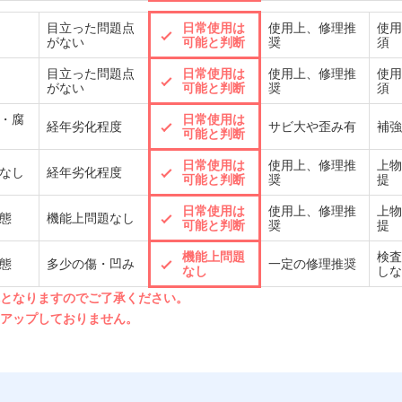
目立った問題点
日常使用は
使用上、修理推
使用
がない
可能と判断
奨
須
目立った問題点
日常使用は
使用上、修理推
使用
がない
可能と判断
奨
須
・腐
日常使用は
経年劣化程度
サビ大や歪み有
補強
可能と判断
日常使用は
使用上、修理推
上物
なし
経年劣化程度
可能と判断
奨
提
日常使用は
使用上、修理推
上物
態
機能上問題なし
可能と判断
奨
提
機能上問題
検査
態
多少の傷・凹み
一定の修理推奨
なし
しな
先となりますのでご了承ください。
クアップしておりません。