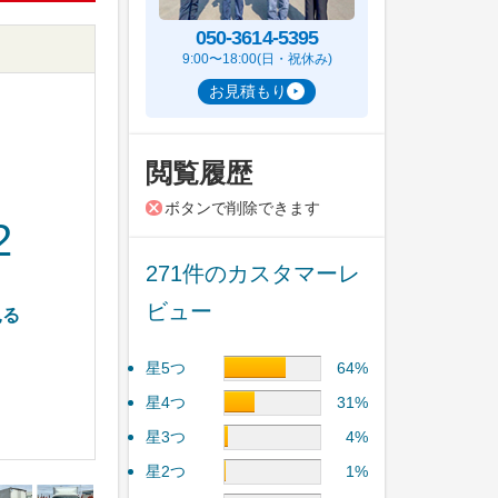
050-3614-5395
9:00〜18:00(日・祝休み)
お見積もり
閲覧履歴
ボタンで削除できます
2
271件のカスタマーレ
ビュー
見る
星5つ
64%
星4つ
31%
星3つ
4%
星2つ
1%