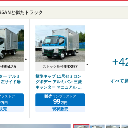
PR85ANと似たトラック
+4
99475
99397
号
ストック番号
ンター アルミ
標準キャブ 11尺セミロン
すべて
 左サイド扉
グボデー アルミバン 三菱
キャンター マニュアル 積
載2トン
販売
プラストア
ワンプラストア
5
99
万円
万円
販売
現状販売