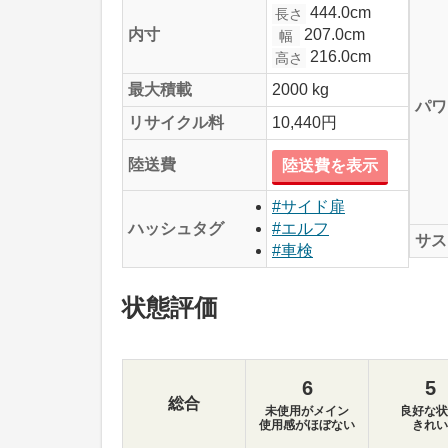
444.0cm
長さ
207.0cm
内寸
幅
216.0cm
高さ
最大積載
2000 kg
パワ
リサイクル料
10,440円
陸送費
陸送費を表示
#サイド扉
ハッシュタグ
#エルフ
サス
#車検
状態評価
6
5
総合
未使用がメイン
良好な状
使用感がほぼない
きれい