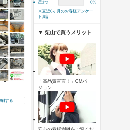
星1つ
0%
※直近6ヶ月のお客様アンケー
ト集計
▼ 栗山で買うメリット
「高品質宣言！」CMバー
ジョン
印刷する
安心の看板剥離をご覧くだ