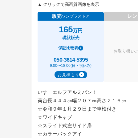
▲ クリックで高画質画像を表示
販売
レン
ワンプラストア
165
万円
現状販売
保証比較表
お取り扱い
050-3614-5395
9:00〜18:00(日・祝休み)
お見積もり
いすゞエルフアルミバン！
荷台長４４４㎝幅２０７㎝高さ２１６㎝
☆令和９年１月２９日まで車検付き
☆ワイドキャブ
☆スライド式左サイド扉
☆カラーバックアイ