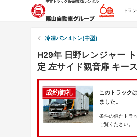
中古トラック販売/買取/レンタル
トラッ
冷凍バン 4トン(中型)
H29年 日野レンジャー 
定 左サイド観音扉 キー
成約御礼
このトラック
ました。
条件の似たトラ
ご覧ください。