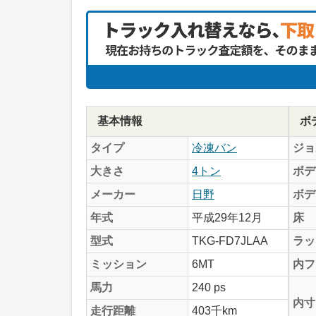
基本情報
ボ
タイプ
冷凍バン
ジョ
大きさ
4トン
ボデ
メーカー
日野
ボデ
年式
平成29年12月
床
型式
TKG-FD7JLAA
ラッ
ミッション
6MT
内フ
馬力
240 ps
内寸
走行距離
403千km