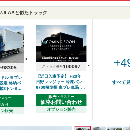
FD7JLAAと似たトラック
+4
100097
ストック番号
98305
号
【近日入庫予定】 H29年
ンドル 東プレ
日野レンジャー 冷凍バン
すべて
設定 格納パ
6700標準幅 東プレ低温ｰ
載3トン 6MT
30℃設定 床キーストン ジ
ル
販売
トラスキー
ラスキー
ョルダー2列 リアエアサス
8
価格お問い合わせ
サイド扉 6速マニュアル 走
万円
行距離280千㎞ シフト6速
オプション販売
ョン販売
MT