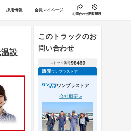
採用情報
会員マイページ
お問合わせ
閲覧履歴
このトラックのお
問い合わせ
低温設
98469
ストック番号
販売
ワンプラストア
ワンプラストア
会社概要 »