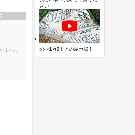
さい
ク
のべ1万2千坪の展示場！
いません