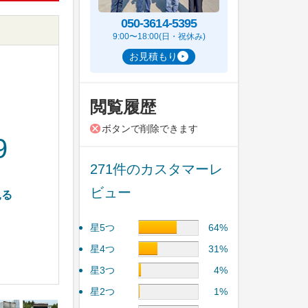
050-3614-5395
9:00〜18:00(日・祝休み)
お見積もり
閲覧履歴
ボタンで削除できます
9
271件のカスタマーレ
ビュー
見る
星5つ
64%
星4つ
31%
星3つ
4%
星2つ
1%