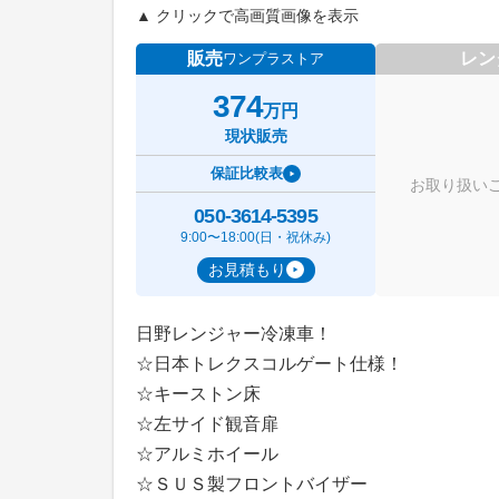
▲ クリックで高画質画像を表示
販売
レン
ワンプラストア
374
万円
現状販売
保証比較表
お取り扱い
050-3614-5395
9:00〜18:00(日・祝休み)
お見積もり
日野レンジャー冷凍車！
☆日本トレクスコルゲート仕様！
☆キーストン床
☆左サイド観音扉
☆アルミホイール
☆ＳＵＳ製フロントバイザー