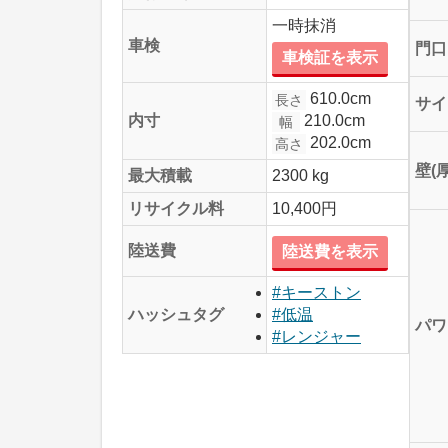
一時抹消
車検
門口
車検証を表示
610.0cm
長さ
サイ
210.0cm
内寸
幅
202.0cm
高さ
壁(
最大積載
2300 kg
リサイクル料
10,400円
陸送費
陸送費を表示
#キーストン
ハッシュタグ
#低温
パワ
#レンジャー