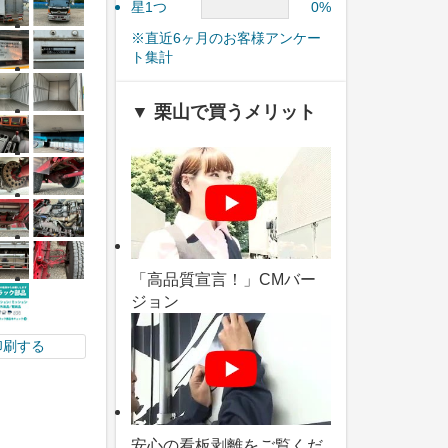
星1つ
0%
※直近6ヶ月のお客様アンケー
ト集計
▼ 栗山で買うメリット
「高品質宣言！」CMバー
ジョン
印刷する
安心の看板剥離をご覧くだ