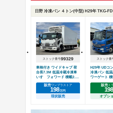
日野 冷凍バン ４トン(中型) H29年 TKG-
99329
ストック番号
ストック番
車検付き ワイドキャブ 荷
H29年 UDコ
台長7.3M 低温冷蔵冷凍車
冷凍バン 低温
いすゞフォワード 積載2.75
ワーゲート 積
トン
アルミホイー
販売
販売
ワンプラストア
ト
198
19
万円
現状販売
オプシ