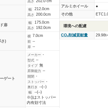
202.0 cm
高さ
アルミホイール
●
212.0cm
幅
その他
ETC1.
200.0cm
高さ
175.0cm
幅
ド扉
環境への配慮
192.0cm
高さ
CO₂削減貢献量
29.98t
7.0cm
横
--
厚さ)
前
--
扉
-
メーカー
--
型式
無
タイプ
--
昇降能力
-
開閉
ーゲート
-
ストッパー
--(--)
奥行き
--(--)
幅
※()はストッパー
内有効寸法