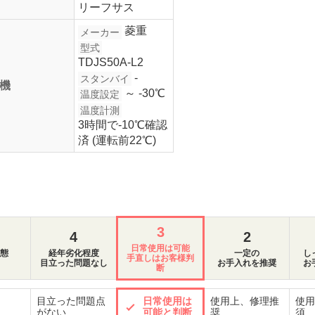
リーフサス
菱重
メーカー
型式
TDJS50A-L2
-
スタンバイ
機
～ -30℃
温度設定
温度計測
3時間で-10℃確認
済 (運転前22℃)
3
4
2
日常使用は可能
態
経年劣化程度
一定の
し
手直しはお客様判
目立った問題なし
お手入れを推奨
お
断
目立った問題点
日常使用は
使用上、修理推
使用
がない
可能と判断
奨
須