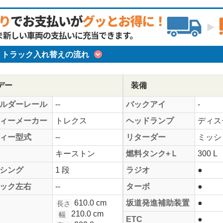
トラック入れ替えの流れ
デー
装備
ルダーレール
--
バックアイ
-
ィーメーカー
トレクス
ヘッドランプ
ディス
ィー型式
--
リターダー
ミッシ
キーストン
燃料タンク+Ｌ
300 L
シング
1 段
ラジオ
●
ック左右
--
ターボ
●
610.0 cm
坂道発進補助装置
●
長さ
210.0 cm
幅
ETC
●