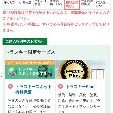
きれいな
多少の
一定の修
キャビン
小傷程度
に該当し
機能上問
状態
傷・凹み
理推奨
ない
題なし
※ 状態評価は品質を保証するものはなく、現車優先となりますので
ご了承ください。
※ 中古車という特性上、すべての不具合等をピックアップしており
ません。
ご購入検討中のお客様へ
トラスキー限定サービス
トラスキースポット
トラスキーPlus
有料保証
整備・架装・美化・塗装。
突然の大きな修理費用に悩
用途に合わせて安心をプラ
むことなく、一定の保証金
ス！選べるオプションサー
額で安心をお届けします。
ビス。