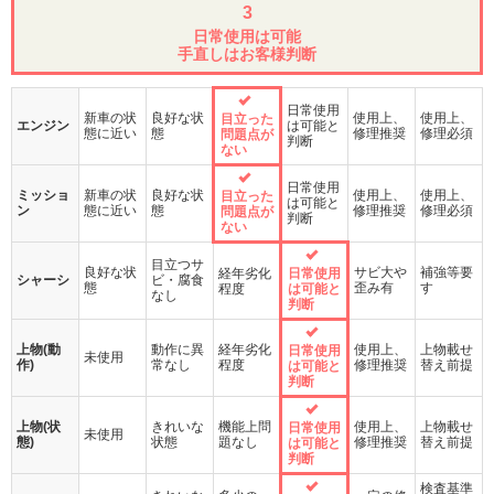
3
日常使用は可能
手直しはお客様判断
日常使用
新車の状
良好な状
使用上、
使用上、
目立った
エンジン
は可能と
態に近い
態
修理推奨
修理必須
問題点が
判断
ない
日常使用
ミッショ
新車の状
良好な状
使用上、
使用上、
目立った
は可能と
ン
態に近い
態
修理推奨
修理必須
問題点が
判断
ない
目立つサ
良好な状
サビ大や
補強等要
経年劣化
日常使用
シャーシ
ビ・腐食
態
歪み有
す
程度
は可能と
なし
判断
上物(動
動作に異
経年劣化
使用上、
上物載せ
日常使用
未使用
作)
常なし
程度
修理推奨
替え前提
は可能と
判断
上物(状
きれいな
機能上問
使用上、
上物載せ
日常使用
未使用
態)
状態
題なし
修理推奨
替え前提
は可能と
判断
検査基準