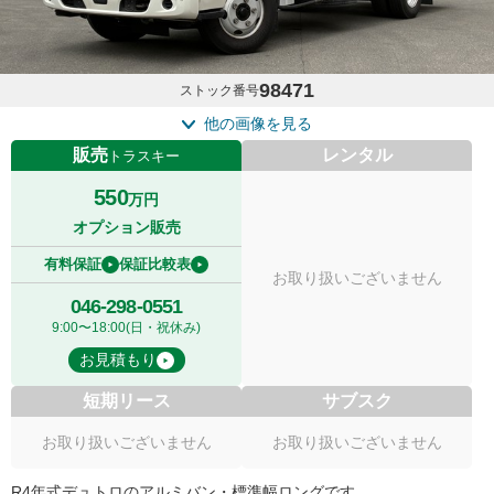
98471
ストック番号
他の画像を見る
販売
レンタル
トラスキー
550
万円
オプション販売
有料保証
保証比較表
お取り扱いございません
046-298-0551
9:00〜18:00(日・祝休み)
お見積もり
短期リース
サブスク
お取り扱いございません
お取り扱いございません
R4年式デュトロのアルミバン・標準幅ロングです。