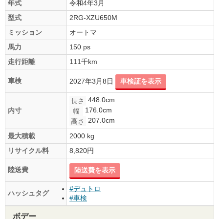
年式
令和4年3月
型式
2RG-XZU650M
ミッション
オートマ
馬力
150 ps
走行距離
111千km
車検
2027年3月8日
車検証を表示
448.0cm
長さ
176.0cm
内寸
幅
207.0cm
高さ
最大積載
2000 kg
リサイクル料
8,820円
陸送費
陸送費を表示
#デュトロ
ハッシュタグ
#車検
ボデー