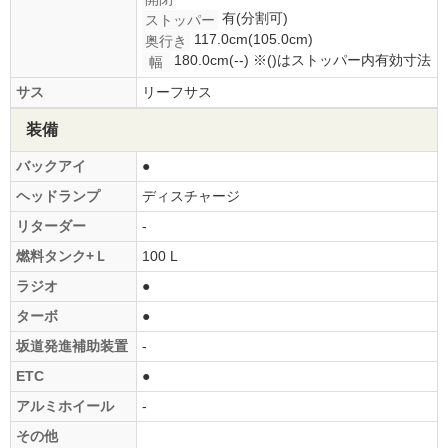
有(分割可)
ストッパー
117.0cm(105.0cm)
奥行き
180.0cm(--)
※()はストッパー内有効寸法
幅
サス
リーフサス
装備
バックアイ
●
ヘッドランプ
ディスチャージ
リターダー
-
燃料タンク+Ｌ
100 L
ラジオ
●
ターボ
●
坂道発進補助装置
-
ETC
●
アルミホイール
-
その他