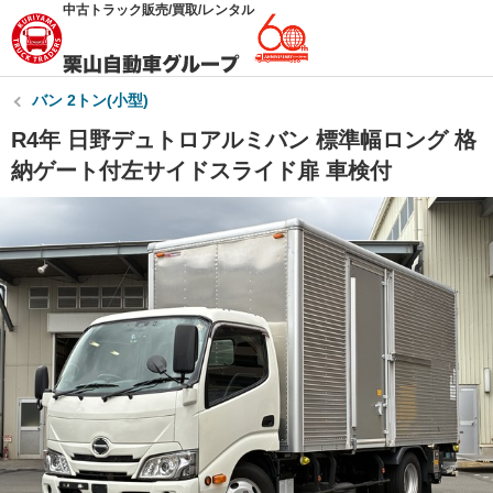
中古トラック販売/買取/レンタル
バン 2トン(小型)
R4年 日野デュトロアルミバン 標準幅ロング 格
納ゲート付左サイドスライド扉 車検付