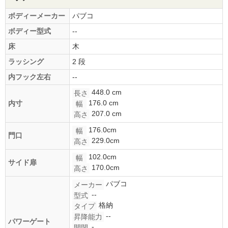
ボディーメーカー
パブコ
ボディー型式
--
床
木
ラッシング
2 段
内フック左右
--
448.0 cm
長さ
176.0 cm
内寸
幅
207.0 cm
高さ
176.0cm
幅
門口
229.0cm
高さ
102.0cm
幅
サイド扉
170.0cm
高さ
パブコ
メーカー
--
型式
格納
タイプ
--
昇降能力
パワーゲート
-
開閉