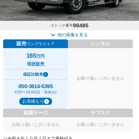
98485
ストック番号
他の画像を見る
販売
レンタル
ワンプラストア
165
万円
現状販売
保証比較表
お取り扱いございません
050-3614-5395
9:00〜18:00(日・祝休み)
お見積もり
短期リース
サブスク
お取り扱いございません
お取り扱いございません
☆令和８年１０月７日まで車検付き