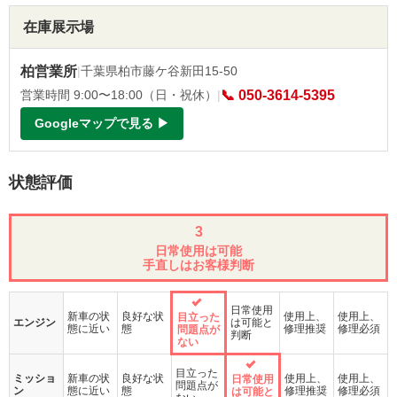
在庫展示場
柏営業所
|
千葉県柏市藤ケ谷新田15-50
営業時間 9:00〜18:00（日・祝休）
|
📞 050-3614-5395
Googleマップで見る ▶
状態評価
3
日常使用は可能
手直しはお客様判断
日常使用
新車の状
良好な状
使用上、
使用上、
目立った
エンジン
は可能と
態に近い
態
修理推奨
修理必須
問題点が
判断
ない
目立った
ミッショ
新車の状
良好な状
使用上、
使用上、
日常使用
問題点が
ン
態に近い
態
修理推奨
修理必須
は可能と