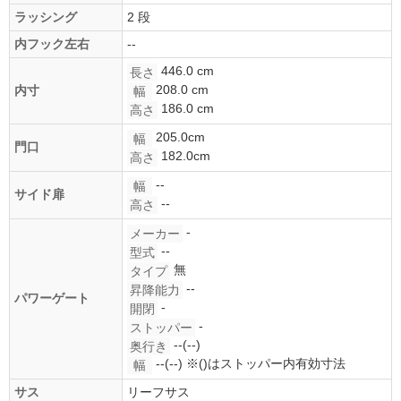
ラッシング
2 段
内フック左右
--
446.0 cm
長さ
208.0 cm
内寸
幅
186.0 cm
高さ
205.0cm
幅
門口
182.0cm
高さ
--
幅
サイド扉
--
高さ
-
メーカー
--
型式
無
タイプ
--
昇降能力
パワーゲート
-
開閉
-
ストッパー
--(--)
奥行き
--(--)
※()はストッパー内有効寸法
幅
サス
リーフサス