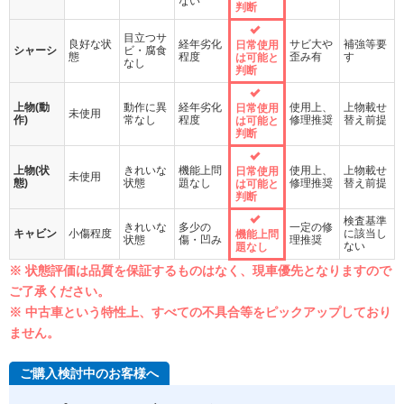
ない
判断
目立つサ
良好な状
経年劣化
サビ大や
補強等要
日常使用
シャーシ
ビ・腐食
態
程度
歪み有
す
は可能と
なし
判断
上物(動
動作に異
経年劣化
使用上、
上物載せ
日常使用
未使用
作)
常なし
程度
修理推奨
替え前提
は可能と
判断
上物(状
きれいな
機能上問
使用上、
上物載せ
日常使用
未使用
態)
状態
題なし
修理推奨
替え前提
は可能と
判断
検査基準
きれいな
多少の
一定の修
キャビン
小傷程度
に該当し
機能上問
状態
傷・凹み
理推奨
ない
題なし
※ 状態評価は品質を保証するものはなく、現車優先となりますので
ご了承ください。
※ 中古車という特性上、すべての不具合等をピックアップしており
ません。
ご購入検討中のお客様へ