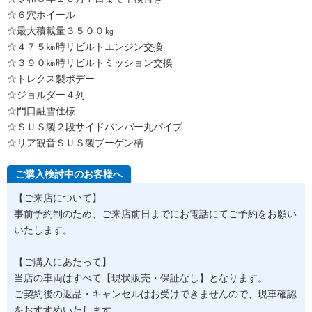
☆６穴ホイール
☆最大積載量３５００㎏
☆４７５㎞時リビルトエンジン交換
☆３９０㎞時リビルトミッション交換
☆トレクス製ボデー
☆ジョルダー４列
☆門口融雪仕様
☆ＳＵＳ製２段サイドバンパー丸パイプ
☆リア観音ＳＵＳ製ブーゲン柄
ご購入検討中のお客様へ
【ご来店について】
事前予約制のため、ご来店前日までにお電話にてご予約をお願い
いたします。
【ご購入にあたって】
当店の車両はすべて【現状販売・保証なし】となります。
ご契約後の返品・キャンセルはお受けできませんので、現車確認
をおすすめいたします。