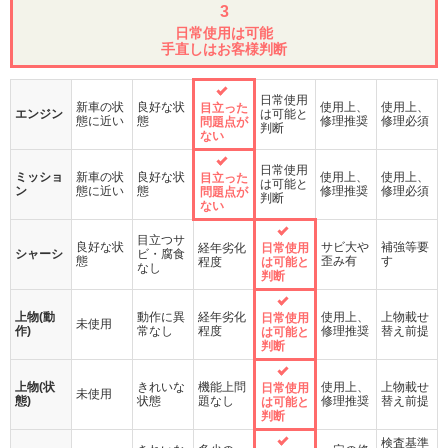
3
日常使用は可能
手直しはお客様判断
日常使用
新車の状
良好な状
使用上、
使用上、
目立った
エンジン
は可能と
態に近い
態
修理推奨
修理必須
問題点が
判断
ない
日常使用
ミッショ
新車の状
良好な状
使用上、
使用上、
目立った
は可能と
ン
態に近い
態
修理推奨
修理必須
問題点が
判断
ない
目立つサ
良好な状
サビ大や
補強等要
経年劣化
日常使用
シャーシ
ビ・腐食
態
歪み有
す
程度
は可能と
なし
判断
上物(動
動作に異
経年劣化
使用上、
上物載せ
日常使用
未使用
作)
常なし
程度
修理推奨
替え前提
は可能と
判断
上物(状
きれいな
機能上問
使用上、
上物載せ
日常使用
未使用
態)
状態
題なし
修理推奨
替え前提
は可能と
判断
検査基準