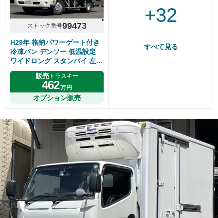
+32
99473
ストック番号
H29年 格納パワーゲート付き
すべて見る
冷凍バン デンソー 低温設定
ワイドロング スタンバイ 左サ
イドドア 床アルミ縞板 マニュ
販売
トラスキー
アル6速 日野デュトロ
462
万円
オプション販売