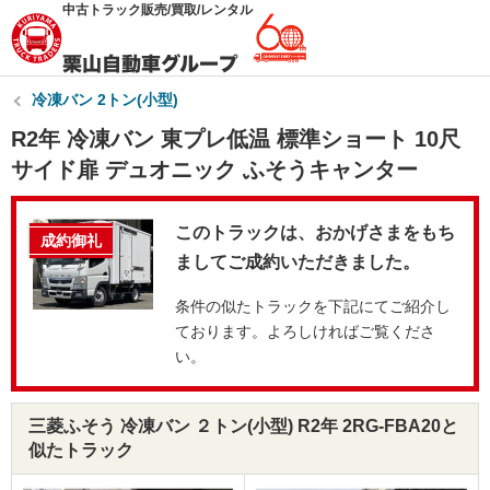
中古トラック販売/買取/レンタル
冷凍バン 2トン(小型)
R2年 冷凍バン 東プレ低温 標準ショート 10尺
サイド扉 デュオニック ふそうキャンター
このトラックは、おかげさまをもち
成約御礼
ましてご成約いただきました。
条件の似たトラックを下記にてご紹介し
ております。よろしければご覧くださ
い。
三菱ふそう 冷凍バン ２トン(小型) R2年 2RG-FBA20と
似たトラック