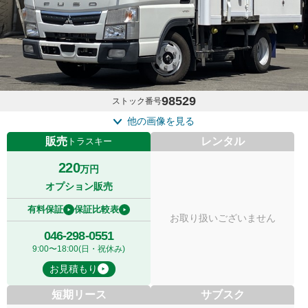
98529
ストック番号
他の画像を見る
販売
レンタル
トラスキー
220
万円
オプション販売
有料保証
保証比較表
お取り扱いございません
046-298-0551
9:00〜18:00(日・祝休み)
お見積もり
短期リース
サブスク