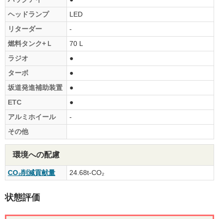
ヘッドランプ
LED
リターダー
-
燃料タンク+Ｌ
70 L
ラジオ
●
ターボ
●
坂道発進補助装置
●
ETC
●
アルミホイール
-
その他
環境への配慮
CO₂削減貢献量
24.68t-CO₂
状態評価