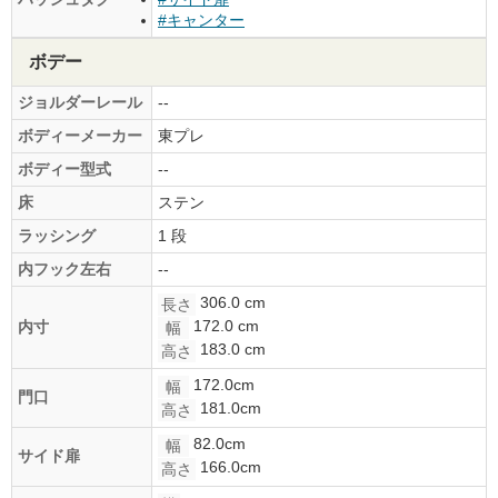
#キャンター
ボデー
ジョルダーレール
--
ボディーメーカー
東プレ
ボディー型式
--
床
ステン
ラッシング
1 段
内フック左右
--
306.0 cm
長さ
172.0 cm
内寸
幅
183.0 cm
高さ
172.0cm
幅
門口
181.0cm
高さ
82.0cm
幅
サイド扉
166.0cm
高さ