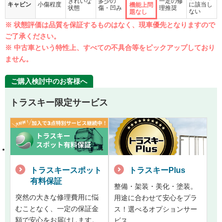
きれいな
多少の
一定の修
キャビン
小傷程度
に該当し
機能上問
状態
傷・凹み
理推奨
ない
題なし
※ 状態評価は品質を保証するものはなく、現車優先となりますので
ご了承ください。
※ 中古車という特性上、すべての不具合等をピックアップしており
ません。
ご購入検討中のお客様へ
トラスキー限定サービス
トラスキースポット
トラスキーPlus
有料保証
整備・架装・美化・塗装。
突然の大きな修理費用に悩
用途に合わせて安心をプラ
むことなく、一定の保証金
ス！選べるオプションサー
額で安心をお届けします。
ビス。