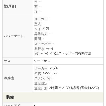
--
横
--
壁(厚さ)
前
--
扉
-
メーカー
--
型式
無
タイプ
--
昇降能力
パワーゲート
-
開閉
-
ストッパー
--(--)
奥行き
--(--)
※()はストッパー内有効寸法
幅
サス
リーフサス
東プレ
メーカー
XV22LSC
型式
-
冷凍機
スタンバイ
--
温度設定
2時間で-21℃確認済 (運転前22℃)
温度計測
装備
バックアイ
●