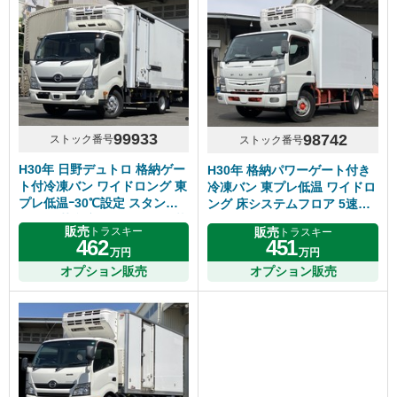
99933
98742
ストック番号
ストック番号
H30年 日野デュトロ 格納ゲー
H30年 格納パワーゲート付き
ト付冷凍バン ワイドロング 東
冷凍バン 東プレ低温 ワイドロ
プレ低温ｰ30℃設定 スタンバ
ング 床システムフロア 5速マ
イ付き 荷台床キーストン 積載
ニュアル ふそうキャンター
販売
販売
トラスキー
トラスキー
2900㎏ シフト6速MT
462
451
万円
万円
オプション販売
オプション販売