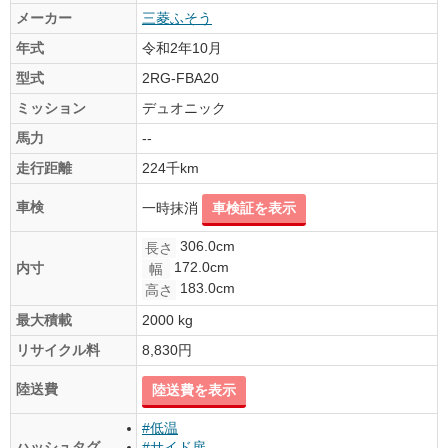
メーカー
三菱ふそう
年式
令和2年10月
型式
2RG-FBA20
ミッション
デュオニック
馬力
--
走行距離
224千km
車検
一時抹消
車検証を表示
306.0cm
長さ
172.0cm
内寸
幅
183.0cm
高さ
最大積載
2000 kg
リサイクル料
8,830円
陸送費
陸送費を表示
#低温
ハッシュタグ
#サイド扉