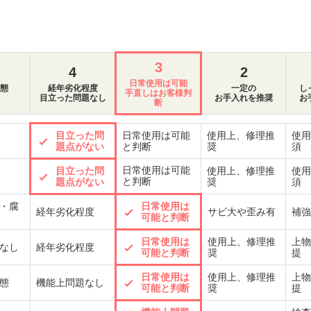
3
4
2
日常使用は可能
態
経年劣化程度
一定の
し
手直しはお客様判
目立った問題なし
お手入れを推奨
お
断
目立った問
日常使用は可能
使用上、修理推
使用
題点がない
と判断
奨
須
日常使用は可能
目立った問
使用上、修理推
使用
と判断
題点がない
奨
須
・腐
日常使用は
経年劣化程度
サビ大や歪み有
補強
可能と判断
日常使用は
使用上、修理推
上物
なし
経年劣化程度
可能と判断
奨
提
日常使用は
使用上、修理推
上物
態
機能上問題なし
可能と判断
奨
提