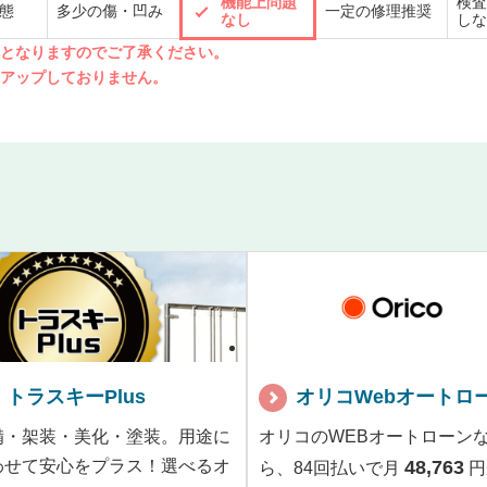
機能上問題
検査
態
多少の傷・凹み
一定の修理推奨
なし
しな
先となりますのでご了承ください。
クアップしておりません。
トラスキーPlus
オリコWebオートロ
備・架装・美化・塗装。用途に
オリコのWEBオートローン
わせて安心をプラス！選べるオ
48,763
ら、84回払いで月
円