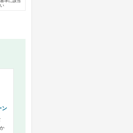
基準に該当
い
ーン
な
か