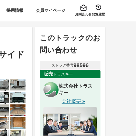
採用情報
会員マイページ
お問合わせ
閲覧履歴
このトラックのお
問い合わせ
左サイド
98596
ストック番号
販売
トラスキー
株式会社トラス
キー
会社概要 »