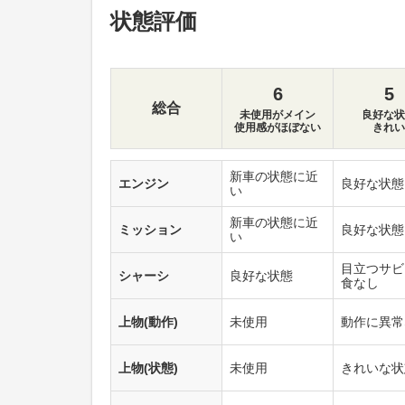
状態評価
6
5
総合
未使用がメイン
良好な状
使用感がほぼない
きれい
新車の状態に近
エンジン
良好な状態
い
新車の状態に近
ミッション
良好な状態
い
目立つサビ
シャーシ
良好な状態
食なし
上物(動作)
未使用
動作に異常
上物(状態)
未使用
きれいな状