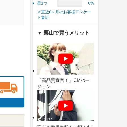
星1つ
0%
※直近6ヶ月のお客様アンケー
ト集計
▼ 栗山で買うメリット
「高品質宣言！」CMバー
ジョン