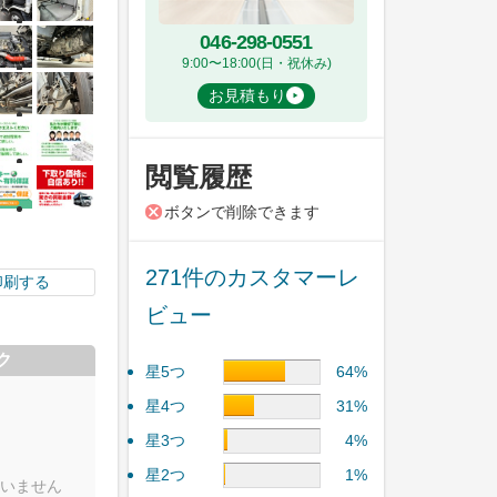
046-298-0551
9:00〜18:00(日・祝休み)
お見積もり
閲覧履歴
ボタンで削除できます
271件のカスタマーレ
印刷する
ビュー
ク
星5つ
64%
星4つ
31%
星3つ
4%
星2つ
1%
いません