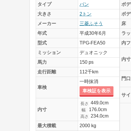
タイプ
バン
ボデ
大きさ
2トン
ボデ
メーカー
三菱ふそう
床
年式
平成30年6月
ラッ
型式
TPG-FEA50
内フ
ミッション
デュオニック
内寸
馬力
150 ps
走行距離
112千km
門口
一時抹消
車検
車検証を表示
サイ
449.0cm
長さ
176.0cm
内寸
幅
234.0cm
高さ
最大積載
2000 kg