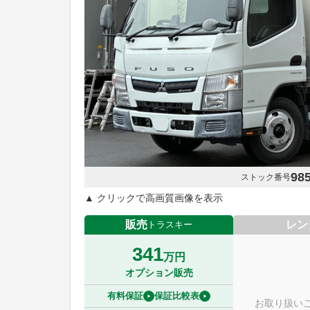
98
ストック番号
▲ クリックで高画質画像を表示
販売
レン
トラスキー
341
万円
オプション販売
有料保証
保証比較表
お取り扱い