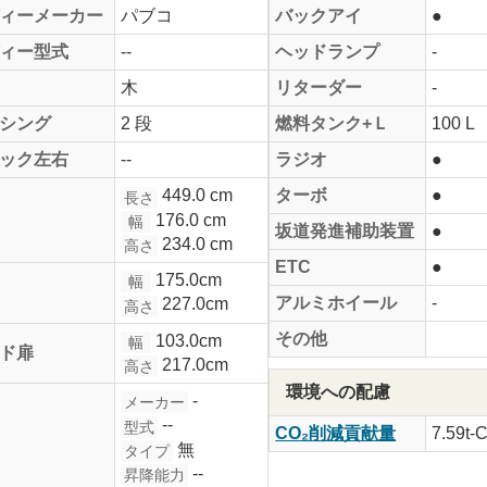
ィーメーカー
パブコ
バックアイ
●
ィー型式
--
ヘッドランプ
-
木
リターダー
-
シング
2 段
燃料タンク+Ｌ
100 L
ック左右
--
ラジオ
●
449.0 cm
ターボ
●
長さ
176.0 cm
幅
坂道発進補助装置
●
234.0 cm
高さ
ETC
●
175.0cm
幅
アルミホイール
-
227.0cm
高さ
その他
103.0cm
幅
ド扉
217.0cm
高さ
環境への配慮
-
メーカー
--
型式
CO₂削減貢献量
7.59t-
無
タイプ
--
昇降能力