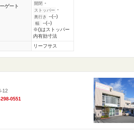
-
開閉
ーゲート
-
ストッパー
--(--)
奥行き
--(--)
幅
※()はストッパー
内有効寸法
リーフサス
12
-298-0551