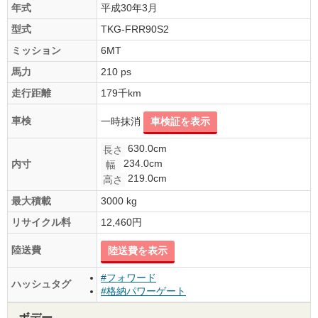
年式
平成30年3月
型式
TKG-FRR90S2
ミッション
6MT
馬力
210 ps
走行距離
179千km
車検
一時抹消
車検証を表示
630.0cm
長さ
234.0cm
内寸
幅
219.0cm
高さ
最大積載
3000 kg
リサイクル料
12,460円
陸送費
陸送費を表示
#フォワード
ハッシュタグ
#格納パワーゲート
ボデー