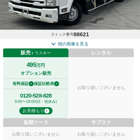
98621
ストック番号
他の画像を見る
販売
レンタル
トラスキー
495
万円
オプション販売
有料保証
保証比較表
お取り扱いございません
0120-528-828
9:00〜18:00(日・祝休み)
お見積もり
短期リース
サブスク
お取り扱いございません
お取り扱いございません