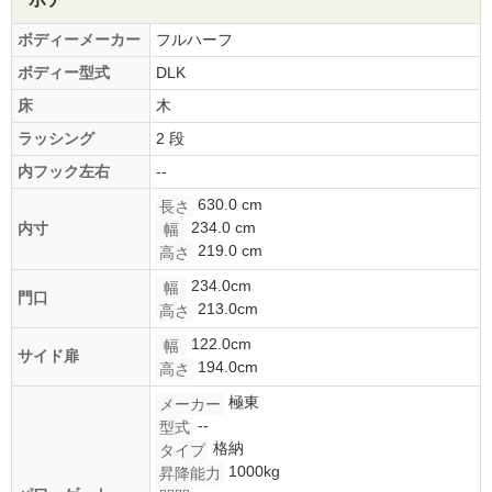
ボディーメーカー
フルハーフ
ボディー型式
DLK
床
木
ラッシング
2 段
内フック左右
--
630.0 cm
長さ
234.0 cm
内寸
幅
219.0 cm
高さ
234.0cm
幅
門口
213.0cm
高さ
122.0cm
幅
サイド扉
194.0cm
高さ
極東
メーカー
--
型式
格納
タイプ
1000kg
昇降能力