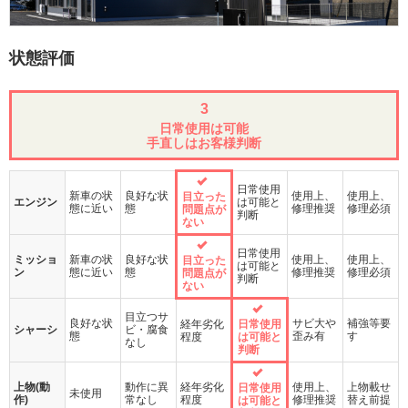
状態評価
3
日常使用は可能
手直しはお客様判断
日常使用
新車の状
良好な状
使用上、
使用上、
目立った
エンジン
は可能と
態に近い
態
修理推奨
修理必須
問題点が
判断
ない
日常使用
ミッショ
新車の状
良好な状
使用上、
使用上、
目立った
は可能と
ン
態に近い
態
修理推奨
修理必須
問題点が
判断
ない
目立つサ
良好な状
サビ大や
補強等要
経年劣化
日常使用
シャーシ
ビ・腐食
態
歪み有
す
程度
は可能と
なし
判断
上物(動
動作に異
経年劣化
使用上、
上物載せ
日常使用
未使用
作)
常なし
程度
修理推奨
替え前提
は可能と