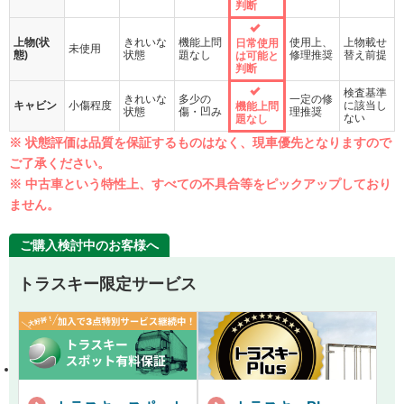
判断
上物(状
きれいな
機能上問
使用上、
上物載せ
日常使用
未使用
態)
状態
題なし
修理推奨
替え前提
は可能と
判断
検査基準
きれいな
多少の
一定の修
キャビン
小傷程度
に該当し
機能上問
状態
傷・凹み
理推奨
ない
題なし
※ 状態評価は品質を保証するものはなく、現車優先となりますので
ご了承ください。
※ 中古車という特性上、すべての不具合等をピックアップしており
ません。
ご購入検討中のお客様へ
トラスキー限定サービス