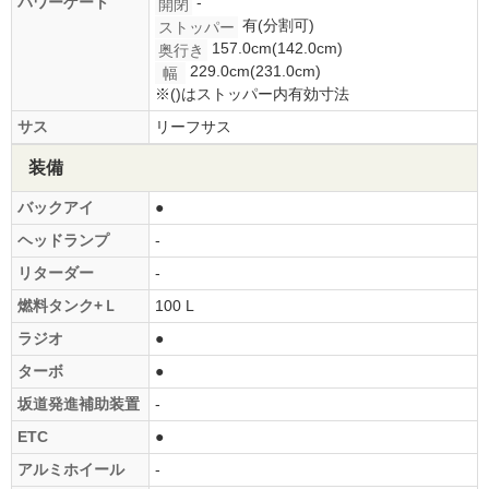
パワーゲート
-
開閉
有(分割可)
ストッパー
157.0cm(142.0cm)
奥行き
229.0cm(231.0cm)
幅
※()はストッパー内有効寸法
サス
リーフサス
装備
バックアイ
●
ヘッドランプ
-
リターダー
-
燃料タンク+Ｌ
100 L
ラジオ
●
ターボ
●
坂道発進補助装置
-
ETC
●
アルミホイール
-