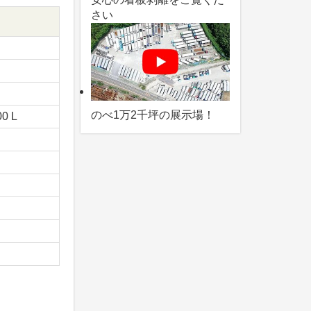
さい
のべ1万2千坪の展示場！
00 L