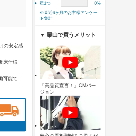
星1つ
0%
※直近6ヶ月のお客様アンケー
ト集計
▼ 栗山で買うメリット
はの安定感
板床仕様
働可能で
「高品質宣言！」CMバー
ジョン
安心の看板剥離をご覧くだ