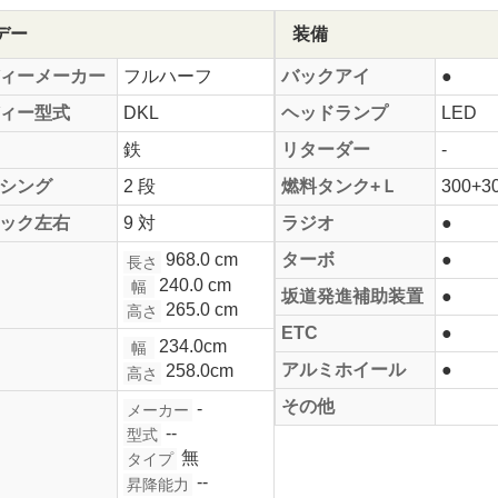
デー
装備
ィーメーカー
フルハーフ
バックアイ
●
ィー型式
DKL
ヘッドランプ
LED
鉄
リターダー
-
シング
2 段
燃料タンク+Ｌ
300+3
ック左右
9 対
ラジオ
●
968.0 cm
ターボ
●
長さ
240.0 cm
幅
坂道発進補助装置
●
265.0 cm
高さ
ETC
●
234.0cm
幅
アルミホイール
●
258.0cm
高さ
その他
-
メーカー
--
型式
無
タイプ
--
昇降能力