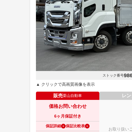
98
ストック番号
▲ クリックで高画質画像を表示
販売
レン
栗山自動車
価格お問い合わせ
6ヶ月保証付き
保証詳細
保証比較表
お取り扱い