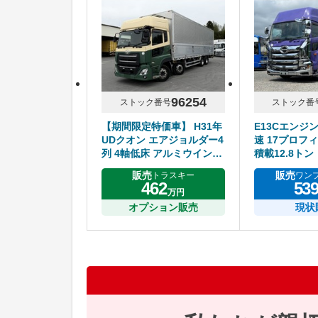
96254
ストック番号
ストック番
【期間限定特価車】 H31年
E13Cエンジ
UDクオン エアジョルダー4
速 17プロフィ
列 4軸低床 アルミウイング
積載12.8トン
ハイルーフ リアエアサス
販売
販売
トラスキー
ワン
アルミホイール エスコット
462
53
万円
オプション販売
現状