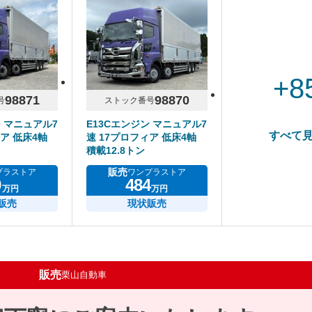
+8
98871
98870
号
ストック番号
ン マニュアル7
E13Cエンジン マニュアル7
すべて
ア 低床4軸
速 17プロフィア 低床4軸
積載12.8トン
販売
プラストア
ワンプラストア
9
484
万円
万円
販売
現状販売
販売
栗山自動車