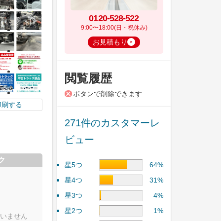
0120-528-522
9:00〜18:00(日・祝休み)
お見積もり
閲覧履歴
ボタンで削除できます
印刷する
271件のカスタマーレ
ビュー
ク
星5つ
64%
星4つ
31%
星3つ
4%
星2つ
1%
いません