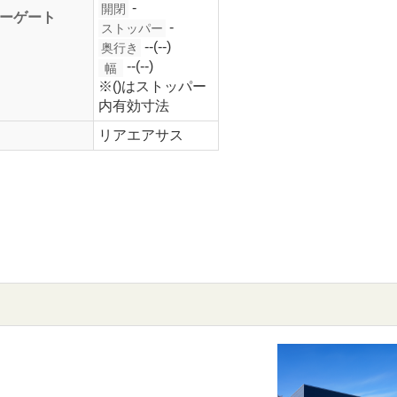
-
開閉
ーゲート
-
ストッパー
--(--)
奥行き
--(--)
幅
※()はストッパー
内有効寸法
リアエアサス