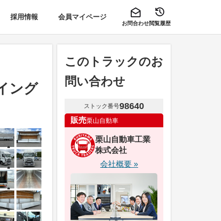
採用情報
会員マイページ
お問合わせ
閲覧履歴
このトラックのお
問い合わせ
ウイング
98640
ストック番号
販売
栗山自動車
栗山自動車工業
株式会社
会社概要 »