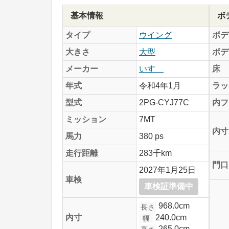
基本情報
ボ
タイプ
ウイング
ボデ
大きさ
大型
ボデ
メーカー
いすゞ
床
年式
令和4年1月
ラッ
型式
2PG-CYJ77C
内フ
ミッション
7MT
内寸
馬力
380 ps
走行距離
283千km
門口
2027年1月25日
車検
車検証準備中
968.0cm
長さ
240.0cm
内寸
幅
265.0cm