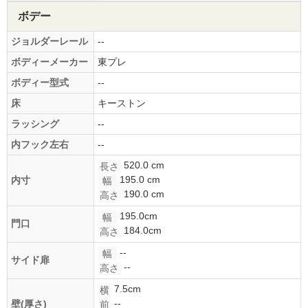
ボデー
ジョルダーレール
--
ボディーメーカー
東プレ
ボディー型式
--
床
キーストン
ラッシング
--
内フック左右
--
520.0 cm
長さ
195.0 cm
内寸
幅
190.0 cm
高さ
195.0cm
幅
門口
184.0cm
高さ
--
幅
サイド扉
--
高さ
7.5cm
横
--
壁(厚さ)
前