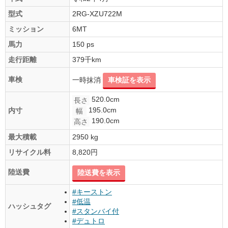
型式
2RG-XZU722M
ミッション
6MT
馬力
150 ps
走行距離
379千km
車検
一時抹消
車検証を表示
520.0cm
長さ
195.0cm
内寸
幅
190.0cm
高さ
最大積載
2950 kg
リサイクル料
8,820円
陸送費
陸送費を表示
#キーストン
#低温
ハッシュタグ
#スタンバイ付
#デュトロ