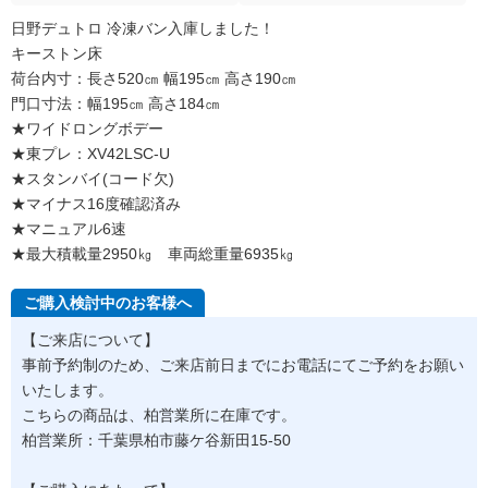
日野デュトロ 冷凍バン入庫しました！
キーストン床
荷台内寸：長さ520㎝ 幅195㎝ 高さ190㎝
門口寸法：幅195㎝ 高さ184㎝
★ワイドロングボデー
★東プレ：XV42LSC-U
★スタンバイ(コード欠)
★マイナス16度確認済み
★マニュアル6速
★最大積載量2950㎏ 車両総重量6935㎏
ご購入検討中のお客様へ
【ご来店について】
事前予約制のため、ご来店前日までにお電話にてご予約をお願い
いたします。
こちらの商品は、柏営業所に在庫です。
柏営業所：千葉県柏市藤ケ谷新田15-50