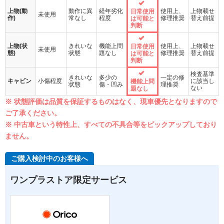
上物(動
動作に異
経年劣化
使用上、
上物載せ
日常使用
未使用
作)
常なし
程度
修理推奨
替え前提
は可能と
判断
上物(状
きれいな
機能上問
使用上、
上物載せ
日常使用
未使用
態)
状態
題なし
修理推奨
替え前提
は可能と
判断
検査基準
きれいな
多少の
一定の修
キャビン
小傷程度
に該当し
機能上問
状態
傷・凹み
理推奨
ない
題なし
※ 状態評価は品質を保証するものはなく、現車優先となりますので
ご了承ください。
※ 中古車という特性上、すべての不具合等をピックアップしており
ません。
ご購入検討中のお客様へ
ワンプラストア限定サービス