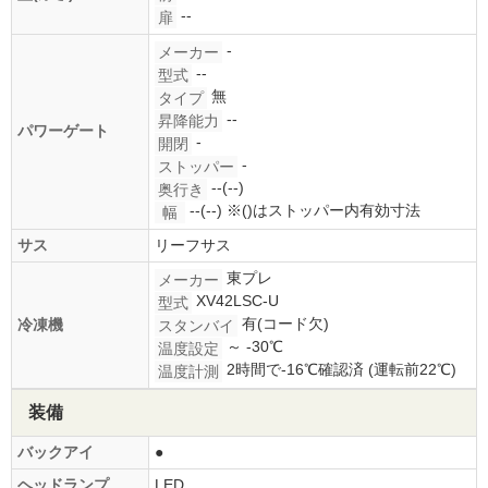
--
扉
-
メーカー
--
型式
無
タイプ
--
昇降能力
パワーゲート
-
開閉
-
ストッパー
--(--)
奥行き
--(--)
※()はストッパー内有効寸法
幅
サス
リーフサス
東プレ
メーカー
XV42LSC-U
型式
有(コード欠)
冷凍機
スタンバイ
～ -30℃
温度設定
2時間で-16℃確認済 (運転前22℃)
温度計測
装備
バックアイ
●
ヘッドランプ
LED