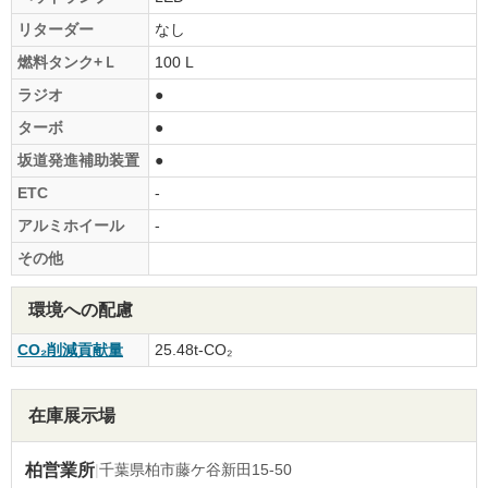
リターダー
なし
燃料タンク+Ｌ
100 L
ラジオ
●
ターボ
●
坂道発進補助装置
●
ETC
-
アルミホイール
-
その他
環境への配慮
CO₂削減貢献量
25.48t-CO₂
在庫展示場
柏営業所
|
千葉県柏市藤ケ谷新田15-50