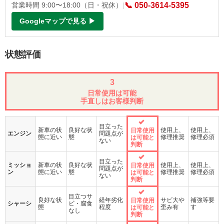
営業時間 9:00〜18:00（日・祝休）
|
📞 050-3614-5395
Googleマップで見る ▶
状態評価
3
日常使用は可能
手直しはお客様判断
目立った
新車の状
良好な状
使用上、
使用上、
日常使用
エンジン
問題点が
態に近い
態
修理推奨
修理必須
は可能と
ない
判断
目立った
ミッショ
新車の状
良好な状
使用上、
使用上、
日常使用
問題点が
ン
態に近い
態
修理推奨
修理必須
は可能と
ない
判断
目立つサ
良好な状
経年劣化
サビ大や
補強等要
日常使用
シャーシ
ビ・腐食
態
程度
歪み有
す
は可能と
なし
判断