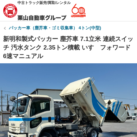
中古トラック販売/買取/レンタル
パッカー車（塵芥車・ゴミ収集車） 4トン(中型)
新明和製式パッカー 塵芥車 7.1立米 連続スイッ
チ 汚水タンク 2.35トン積載 いすゞフォワード
6速マニュアル