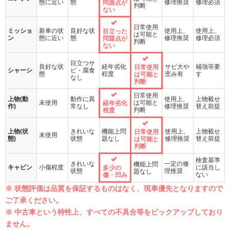
態に近い
態
修理推奨
修理必須
問題点が
判断
ない
日常使用
ミッショ
新車の状
良好な状
使用上、
使用上、
目立った
は可能と
ン
態に近い
態
修理推奨
修理必須
問題点が
判断
ない
目立つサ
良好な状
経年劣化
サビ大や
補強等要
日常使用
シャーシ
ビ・腐食
態
程度
歪み有
す
は可能と
なし
判断
日常使用
上物(動
動作に異
使用上、
上物載せ
未使用
は可能と
経年劣化
作)
常なし
修理推奨
替え前提
判断
程度
上物(状
きれいな
機能上問
使用上、
上物載せ
日常使用
未使用
態)
状態
題なし
修理推奨
替え前提
は可能と
判断
検査基準
きれいな
一定の修
機能上問
キャビン
小傷程度
に該当し
多少の
状態
理推奨
題なし
ない
傷・凹み
※ 状態評価は品質を保証するものはなく、現車優先となりますので
ご了承ください。
※ 中古車という特性上、すべての不具合等をピックアップしており
ません。