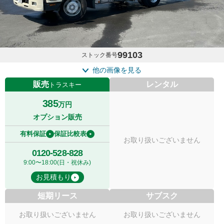
99103
ストック番号
他の画像を見る
販売
レンタル
トラスキー
385
万円
オプション販売
有料保証
保証比較表
お取り扱いございません
0120-528-828
9:00〜18:00(日・祝休み)
お見積もり
短期リース
サブスク
お取り扱いございません
お取り扱いございません