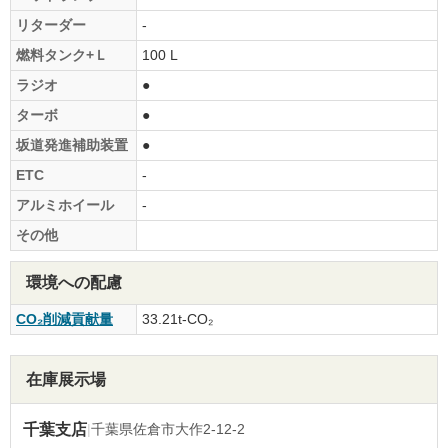
リターダー
-
燃料タンク+Ｌ
100 L
ラジオ
●
ターボ
●
坂道発進補助装置
●
ETC
-
アルミホイール
-
その他
環境への配慮
CO₂削減貢献量
33.21t-CO₂
在庫展示場
千葉支店
|
千葉県佐倉市大作2-12-2