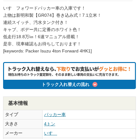
いすゞフォワードパッカー車の入庫です！
上物は新明和製【GR074】巻き込み式！7.1立米！
連続スイッチ、汚水タンク付き！
キャブ、ボデー共に定番のホワイト色！
低走行18.8万㎞！6速マニュアル搭載！
是非、現車確認もお待ちしております！
[keywords: Packer Isuzu 4ton Forward 4HK1]
トラック入れ替えの流れ
基本情報
タイプ
パッカー車
大きさ
4トン
メーカー
いすゞ