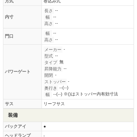
方式
巻込み式
--
長さ
--
内寸
幅
--
高さ
--
幅
門口
--
高さ
-
メーカー
--
型式
無
タイプ
--
昇降能力
パワーゲート
-
開閉
-
ストッパー
--(--)
奥行き
--(--)
※()はストッパー内有効寸法
幅
サス
リーフサス
装備
バックアイ
●
ヘッドランプ
-