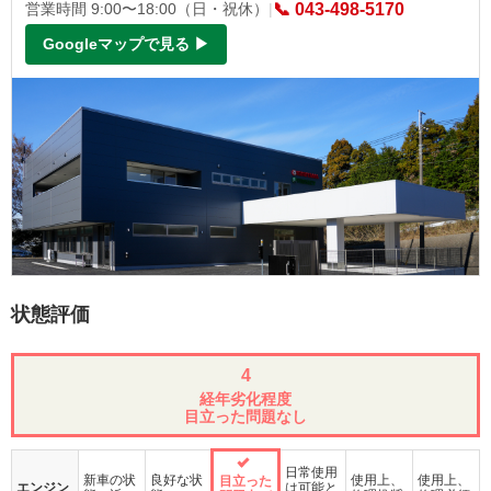
営業時間 9:00〜18:00（日・祝休）
|
📞 043-498-5170
Googleマップで見る ▶
状態評価
4
経年劣化程度
目立った問題なし
日常使用
新車の状
良好な状
使用上、
使用上、
目立った
エンジン
は可能と