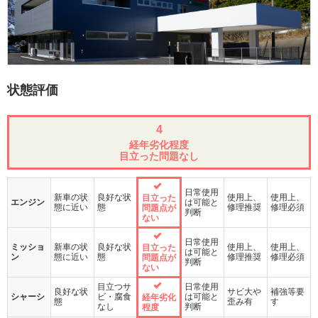
状態評価
4
経年劣化程度
目立った問題なし
日常使用
新車の状
良好な状
使用上、
使用上、
目立った
エンジン
は可能と
態に近い
態
修理推奨
修理必須
問題点が
判断
ない
日常使用
ミッショ
新車の状
良好な状
使用上、
使用上、
目立った
は可能と
ン
態に近い
態
修理推奨
修理必須
問題点が
判断
ない
目立つサ
日常使用
良好な状
サビ大や
補強等要
シャーシ
ビ・腐食
は可能と
経年劣化
態
歪み有
す
なし
判断
程度