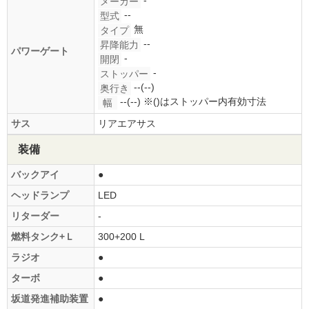
-
メーカー
--
型式
無
タイプ
--
昇降能力
パワーゲート
-
開閉
-
ストッパー
--(--)
奥行き
--(--)
※()はストッパー内有効寸法
幅
サス
リアエアサス
装備
バックアイ
●
ヘッドランプ
LED
リターダー
-
燃料タンク+Ｌ
300+200 L
ラジオ
●
ターボ
●
坂道発進補助装置
●