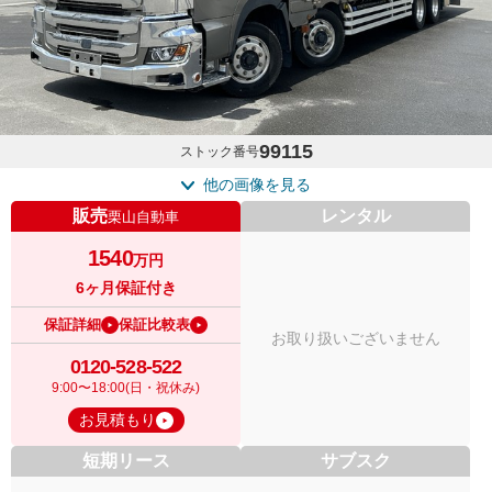
99115
ストック番号
他の画像を見る
販売
レンタル
栗山自動車
1540
万円
6ヶ月保証付き
保証詳細
保証比較表
お取り扱いございません
0120-528-522
9:00〜18:00(日・祝休み)
お見積もり
短期リース
サブスク