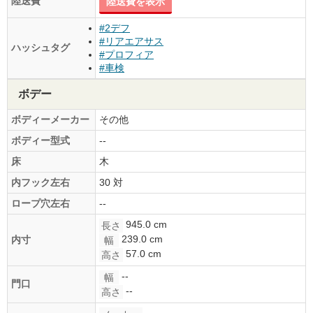
陸送費
陸送費を表示
#2デフ
#リアエアサス
ハッシュタグ
#プロフィア
#車検
ボデー
ボディーメーカー
その他
ボディー型式
--
床
木
内フック左右
30 対
ロープ穴左右
--
945.0 cm
長さ
239.0 cm
内寸
幅
57.0 cm
高さ
--
幅
門口
--
高さ