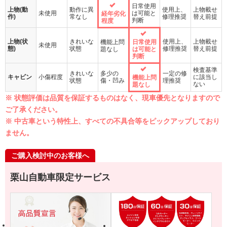
日常使用
上物(動
動作に異
使用上、
上物載せ
未使用
は可能と
経年劣化
作)
常なし
修理推奨
替え前提
判断
程度
上物(状
きれいな
使用上、
上物載せ
機能上問
日常使用
未使用
態)
状態
修理推奨
替え前提
題なし
は可能と
判断
検査基準
きれいな
多少の
一定の修
キャビン
小傷程度
に該当し
機能上問
状態
傷・凹み
理推奨
ない
題なし
※ 状態評価は品質を保証するものはなく、現車優先となりますので
ご了承ください。
※ 中古車という特性上、すべての不具合等をピックアップしており
ません。
ご購入検討中のお客様へ
栗山自動車限定サービス