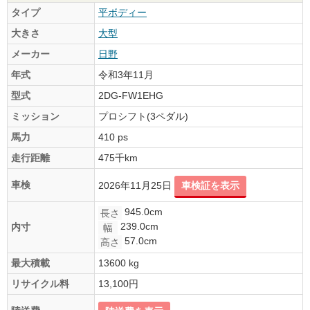
タイプ
平ボディー
大きさ
大型
メーカー
日野
年式
令和3年11月
型式
2DG-FW1EHG
ミッション
プロシフト(3ペダル)
馬力
410 ps
走行距離
475千km
車検
2026年11月25日
車検証を表示
945.0cm
長さ
239.0cm
内寸
幅
57.0cm
高さ
最大積載
13600 kg
リサイクル料
13,100円