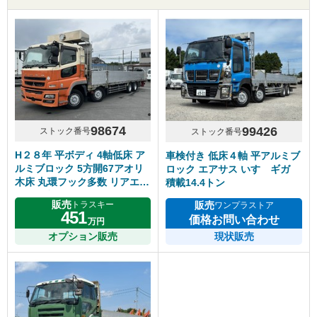
98674
99426
ストック番号
ストック番号
H２８年 平ボディ 4軸低床 ア
車検付き 低床４軸 平アルミブ
ルミブロック 5方開67アオリ
ロック エアサス いすゞギガ
木床 丸環フック多数 リアエア
積載14.4トン
サス 7速マニュアル ふそうス
販売
販売
トラスキー
ワンプラストア
ーパーグレート
451
価格お問い合わせ
万円
オプション販売
現状販売