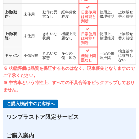
上物(動
動作に異
経年劣化
使用上、
上物載せ
日常使用
未使用
作)
常なし
程度
修理推奨
替え前提
は可能と
判断
上物(状
きれいな
機能上問
使用上、
上物載せ
日常使用
未使用
態)
状態
題なし
修理推奨
替え前提
は可能と
判断
検査基準
きれいな
多少の
一定の修
キャビン
小傷程度
に該当し
機能上問
状態
傷・凹み
理推奨
ない
題なし
※ 状態評価は品質を保証するものはなく、現車優先となりますので
ご了承ください。
※ 中古車という特性上、すべての不具合等をピックアップしており
ません。
ご購入検討中のお客様へ
ワンプラストア限定サービス
ご購入案内