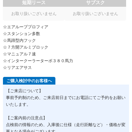
短期リース
サブスク
お取り扱いございません
お取り扱いございません
☆エアループプロフィア
☆スタンション多数
☆馬蹄型内フック
☆７方開アルミブロック
☆マニュアル７速
☆インタークーラーターボ３８０馬力
☆リアエアサス
ご購入検討中のお客様へ
【ご来店について】
事前予約制のため、ご来店前日までにお電話にてご予約をお願い
いたします。
【ご案内前の注意点】
点検前の情報のため、入庫後に仕様（走行距離など）・価格が変
更となる場合がございます。