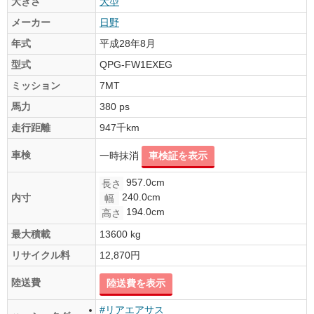
大きさ
大型
メーカー
日野
年式
平成28年8月
型式
QPG-FW1EXEG
ミッション
7MT
馬力
380 ps
走行距離
947千km
車検
一時抹消
車検証を表示
957.0cm
長さ
240.0cm
内寸
幅
194.0cm
高さ
最大積載
13600 kg
リサイクル料
12,870円
陸送費
陸送費を表示
#リアエアサス