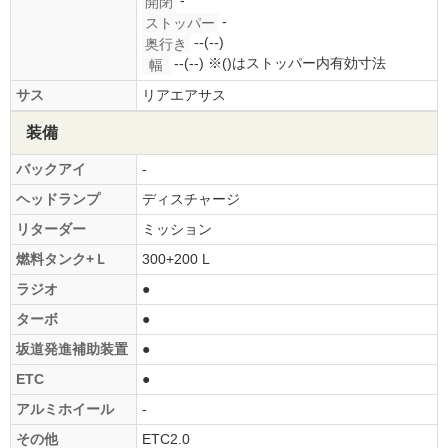
開閉
-
ストッパー
--(--)
奥行き
--(--)
※()はストッパー内有効寸法
幅
サス
リアエアサス
装備
バックアイ
-
ヘッドランプ
ディスチャージ
リターダー
ミッション
燃料タンク+Ｌ
300+200 L
ラジオ
●
ターボ
●
坂道発進補助装置
●
ETC
●
アルミホイール
-
その他
ETC2.0