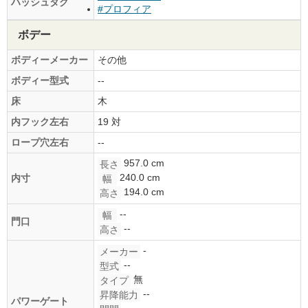
ハッシュタグ
#プロフィア
ボデー
ボディーメーカー
その他
ボディー型式
--
床
木
内フック左右
19 対
ロープ穴左右
--
957.0 cm
長さ
240.0 cm
内寸
幅
194.0 cm
高さ
--
幅
門口
--
高さ
-
メーカー
--
型式
無
タイプ
--
昇降能力
パワーゲート
-