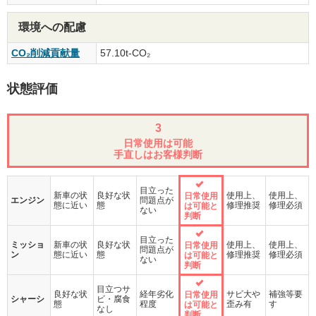
環境への配慮
CO₂削減貢献量
57.10t-CO₂
状態評価
3
日常使用は可能
手直しはお客様判断
目立った
新車の状
良好な状
使用上、
使用上、
日常使用
エンジン
問題点が
態に近い
態
修理推奨
修理必須
は可能と
ない
判断
目立った
ミッショ
新車の状
良好な状
使用上、
使用上、
日常使用
問題点が
ン
態に近い
態
修理推奨
修理必須
は可能と
ない
判断
目立つサ
良好な状
経年劣化
サビ大や
補強等要
日常使用
シャーシ
ビ・腐食
態
程度
歪み有
す
は可能と
なし
判断