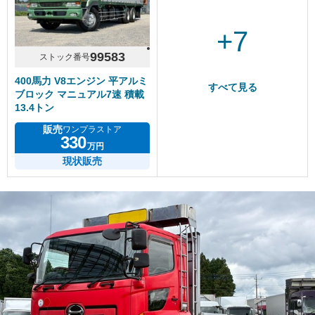
+7
99583
ストック番号
400馬力 V8エンジン 平アルミ
すべて見る
ブロック マニュアル7速 積載
13.4トン
販売
ワンプラストア
330
万円
現状販売