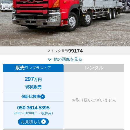
99174
ストック番号
他の画像を見る
販売
レンタル
ワンプラストア
297
万円
現状販売
保証比較表
お取り扱いございません
050-3614-5395
9:00〜18:00(日・祝休み)
お見積もり