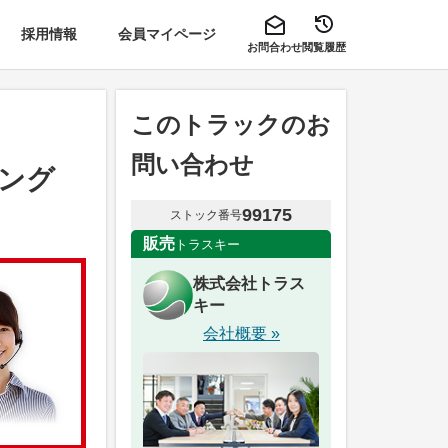
採用情報
会員マイページ
お問合わせ
閲覧履歴
このトラックのお
問い合わせ
イング
99175
ストック番号
販売
トラスキー
株式会社トラス
キー
会社概要 »