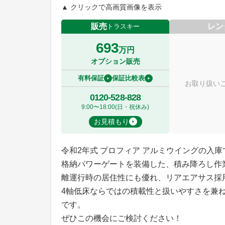
▲ クリックで高画質画像を表示
販売
レン
トラスキー
693
万円
オプション販売
有料保証
保証比較表
お取り扱い
0120-528-828
9:00〜18:00(日・祝休み)
お見積もり
令和2年式 プロフィア アルミウイングの入庫
格納パワーゲートを装備した、積み降ろし作
離運行時の居住性にも優れ、リアエアサス採
4軸低床ならではの積載性と扱いやすさを兼
です。
ぜひこの機会にご検討ください！