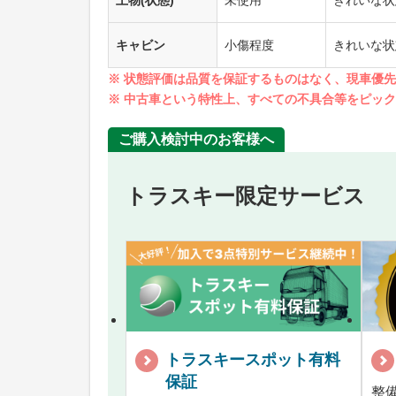
上物(状態)
未使用
きれいな状
キャビン
小傷程度
きれいな状
※ 状態評価は品質を保証するものはなく、現車優
※ 中古車という特性上、すべての不具合等をピッ
ご購入検討中のお客様へ
トラスキー限定サービス
トラスキースポット有料
保証
整