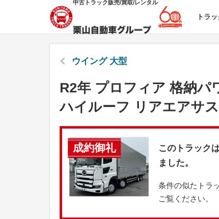
中古トラック販売/買取/レンタル
トラッ
ウイング 大型
R2年 プロフィア 格納
ハイルーフ リアエアサス
成約御礼
このトラック
ました。
条件の似たトラ
ご覧ください。