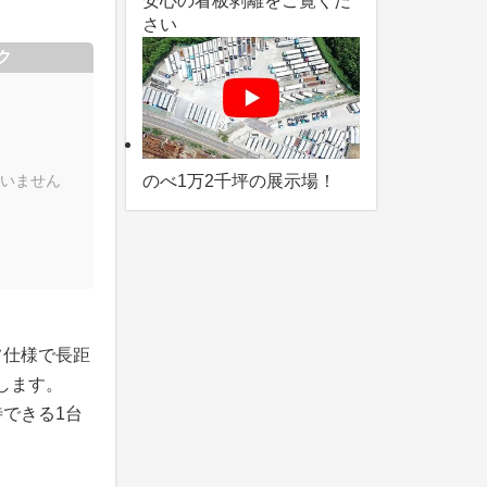
安心の看板剥離をご覧くだ
さい
ク
いません
のべ1万2千坪の展示場！
フ仕様で長距
します。
できる1台