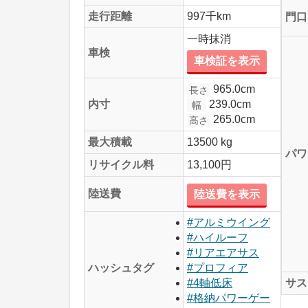
走行距離
997千km
門口
一時抹消
車検
車検証を表示
965.0cm
長さ
239.0cm
内寸
幅
265.0cm
高さ
最大積載
13500 kg
パワ
リサイクル料
13,100円
陸送費
陸送費を表示
#アルミウイング
#ハイルーフ
#リアエアサス
ハッシュタグ
#プロフィア
サス
#4軸低床
#格納パワーゲー