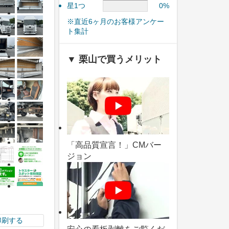
星1つ
0%
※直近6ヶ月のお客様アンケー
ト集計
▼ 栗山で買うメリット
「高品質宣言！」CMバー
ジョン
印刷する