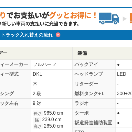
トラック入れ替えの流れ
デー
装備
ィーメーカー
フルハーフ
バックアイ
●
ィー型式
DKL
ヘッドランプ
LED
木
リターダー
-
シング
2 段
燃料タンク+Ｌ
300+2
ック左右
9 対
ラジオ
-
965.0 cm
ターボ
●
長さ
239.0 cm
幅
坂道発進補助装置
●
265.0 cm
高さ