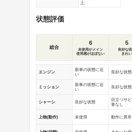
ト
状態評価
6
5
総合
未使用がメイン
良好な状
使用感がほぼない
きれい
新車の状態に近
エンジン
良好な状態
い
新車の状態に近
ミッション
良好な状態
い
目立つサビ
シャーシ
良好な状態
食なし
上物(動作)
未使用
動作に異常