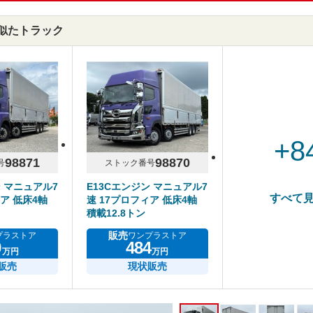
Gと似たトラック
+8
98871
98870
号
ストック番号
ン マニュアル7
E13Cエンジン マニュアル7
すべて
ア 低床4軸
速 17プロフィア 低床4軸
積載12.8トン
販売
プラストア
ワンプラストア
9
484
万円
万円
販売
現状販売