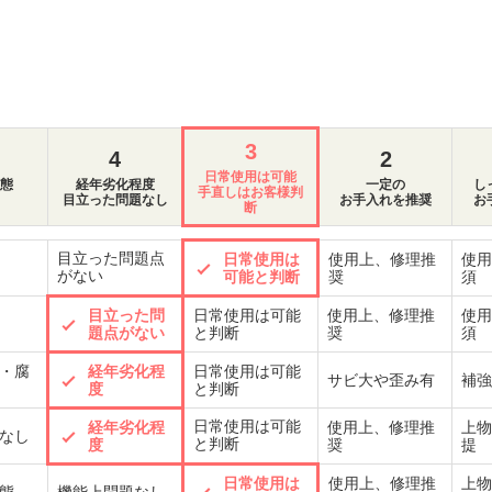
3
4
2
日常使用は可能
態
経年劣化程度
一定の
し
手直しはお客様判
目立った問題なし
お手入れを推奨
お
断
目立った問題点
日常使用は
使用上、修理推
使用
がない
可能と判断
奨
須
目立った問
日常使用は可能
使用上、修理推
使用
題点がない
と判断
奨
須
・腐
経年劣化程
日常使用は可能
サビ大や歪み有
補強
度
と判断
日常使用は可能
経年劣化程
使用上、修理推
上物
なし
と判断
度
奨
提
日常使用は
使用上、修理推
上物