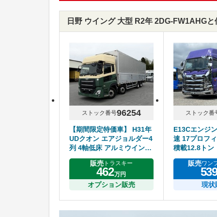
日野 ウイング 大型 R2年 2DG-FW1AH
96254
ストック番号
ストック番
【期間限定特価車】 H31年
E13Cエンジ
UDクオン エアジョルダー4
速 17プロフィ
列 4軸低床 アルミウイング
積載12.8トン
ハイルーフ リアエアサス
販売
販売
トラスキー
ワン
アルミホイール エスコット
462
53
万円
オプション販売
現状