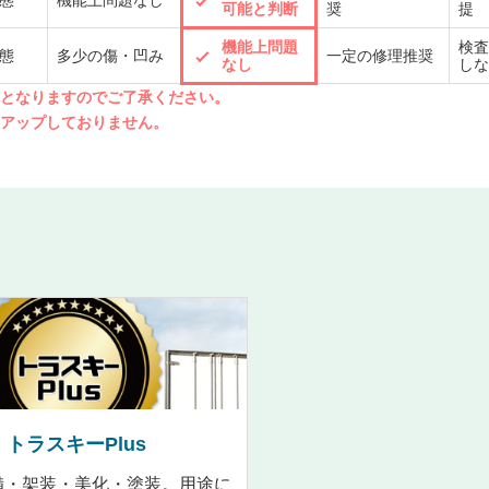
態
機能上問題なし
可能と判断
奨
提
機能上問題
検査
態
多少の傷・凹み
一定の修理推奨
なし
しな
先となりますのでご了承ください。
クアップしておりません。
トラスキーPlus
備・架装・美化・塗装。用途に