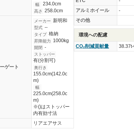
ETC
-
234.0cm
幅
アルミホイール
-
258.0cm
高さ
その他
新明和
メーカー
--
型式
格納
タイプ
環境への配慮
1000kg
昇降能力
CO₂削減貢献量
38.37t
-
開閉
ストッパー
有(分割可)
ーゲート
奥行き
155.0cm(142.0c
m)
幅
225.0cm(258.0c
m)
※()はストッパー
内有効寸法
リアエアサス