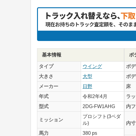
基本情報
ボ
タイプ
ウイング
ボデ
大きさ
大型
ボデ
メーカー
日野
床
年式
令和2年4月
ラッ
型式
2DG-FW1AHG
内フ
プロシフト(3ペダ
ミッション
ル)
内寸
馬力
380 ps